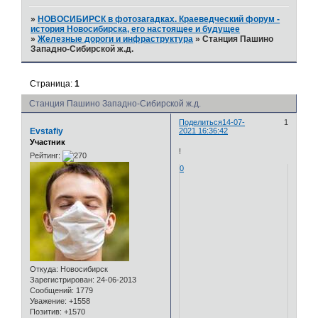
»
НОВОСИБИРСК в фотозагадках. Краеведческий форум -
история Новосибирска, его настоящее и будущее
»
Железные дороги и инфраструктура
»
Станция Пашино
Западно-Сибирской ж.д.
Страница:
1
Станция Пашино Западно-Сибирской ж.д.
Поделиться
14-07-
1
Evstafiy
2021 16:36:42
Участник
!
Рейтинг:
0
Откуда:
Новосибирск
Зарегистрирован
: 24-06-2013
Сообщений:
1779
Уважение:
+1558
Позитив:
+1570