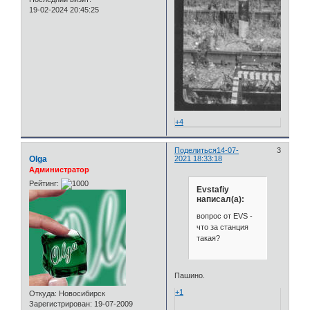
19-02-2024 20:45:25
+4
Поделиться
14-07-
3
Olga
2021 18:33:18
Администратор
Рейтинг:
Evstafiy
написал(а):
вопрос от EVS -
что за станция
такая?
Пашино.
+1
Откуда:
Новосибирск
Зарегистрирован
: 19-07-2009