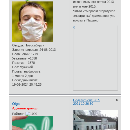
источникам его летом 2013
или в мае 2015г.
Читал что проект "городская
электричка" должна вернуть
вокзал в Пашино.
0
Откуда:
Новосибирск
Зарегистрирован
: 24-06-2013
Сообщений:
1779
Уважение:
+1558
Позитив:
+1570
Пол:
Мужской
Провел на форуме:
1 месяц 2 дня
Последний визит:
19-02-2024 20:45:25
Поделиться
15-07-
6
Olga
2021 10:26:30
Администратор
Рейтинг: