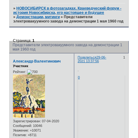
»
НОВОСИБИРСК в фотозагадках. Краеведческий форум -
история Новосибирска, его настоящее и будущее
»
Демонстрации, митинги
»
Представители
электровакуумного завода на демонстрации 1 мая 1960 год
Страница:
1
Представители электровакуумного завода на демонстрации 1
мая 1960 год
Поделиться
29-06-
1
Александр Валентинович
2021 13:37:56
Участник
.
Рейтинг:
0
Зарегистрирован
: 07-04-2020
Сообщений:
10046
Уважение:
+10071
Позитив:
+8711