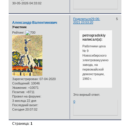
30-05-2026 04:33:02
Поделиться
29-06-
5
Александр Валентинович
2021 23:53:20
Участник
Рейтинг:
petrogradskiy
написал(а):
Работники цеха
№ 9
Новосибирского
электровакуумного
завода, на
первомайской
демонстрации,
1960 г.
Зарегистрирован
: 07-04-2020
Сообщений:
10046
Уважение:
+10071
Позитив:
+8711
Это верный ответ.
Провел на форуме:
3 месяца 22 дня
0
Последний визит:
Сегодня 20:07:02
Страница:
1