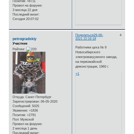
Позитив:
+8711
Провел на форуме:
3 месяца 22 дня
Последний визит:
Сегодня 20:07:02
Поделиться
29-06-
4
petrogradskiy
2021 22:16:18
Участник
Работники цеха № 9
Рейтинг:
Новосибирского
электровакуумного завода,
на первомайской
демонстрации, 1960 г.
+1
Откуда:
Санкт-Петербург
Зарегистрирован
: 06-05-2020
Сообщений:
5025
Уважение:
+1836
Позитив:
+2791
Пол:
Мужской
Провел на форуме:
2 месяца 1 день
Последний визит: