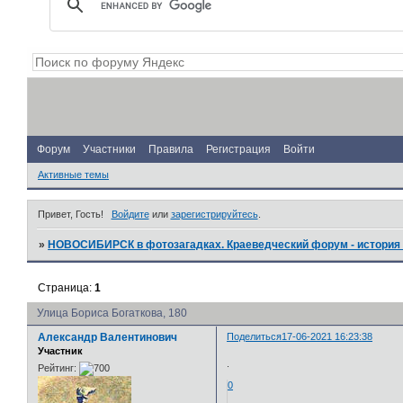
Форум
Участники
Правила
Регистрация
Войти
Активные темы
Привет, Гость!
Войдите
или
зарегистрируйтесь
.
»
НОВОСИБИРСК в фотозагадках. Краеведческий форум - история 
Страница:
1
Улица Бориса Богаткова, 180
Александр Валентинович
Поделиться
17-06-2021 16:23:38
Участник
.
Рейтинг:
0