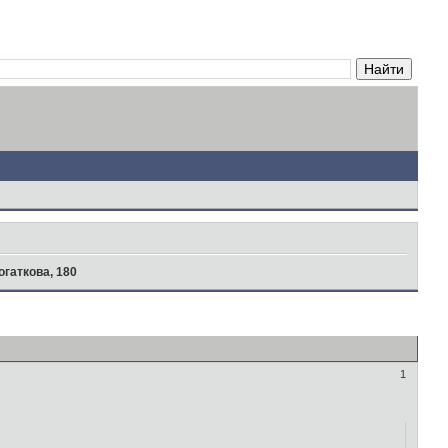
огаткова, 180
1