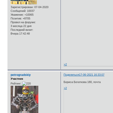
Зарегистрирован
: 07-04-2020
Сообщений:
10037
Уважение:
+10065
Позитив:
+8705
Провел на форуме:
3 месяца 22 дня
Последний визит:
Вчера 17:42:48
+2
petrogradskiy
Поделиться
17-06-2021 16:33:07
Участник
Бориса Богаткова 180, почта
Рейтинг:
+2