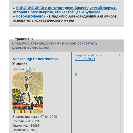
»
НОВОСИБИРСК в фотозагадках. Краеведческий форум -
история Новосибирска, его настоящее и будущее
»
Новониколаевск
»
Владимир Александрович Анзимиров,
основатель краеведческого музея
Страница:
1
Владимир Александрович Анзимиров, основатель
краеведческого музея
Поделиться
16-06-
1
Александр Валентинович
2021 16:29:41
Участник
.
Рейтинг:
0
Зарегистрирован
: 07-04-2020
Сообщений:
10037
Уважение:
+10065
Позитив:
+8705