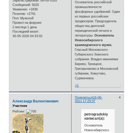
Зарегистрирован
: 06-05-2020
Основатель российской
Сообщений:
5025
промышленности
Уважение:
+1836
фосфорных удобрений. Один
Позитив:
+2791
из первых российских
Пол:
Мужской
продюсеров. Председатель
Провел на форуме:
общества деятелей
2 месяца 1 день
периодической печати и
Последний визит:
литературы.
Основатель
30-05-2026 04:33:02
Новосибирского
краеведческого музея.
Гласный Московского
Губернского Земского
собрания. Владел имениями
Бирево, Троицкое,
Григорьчиково в Московской
губернии, Хомутово,
Сурмачевка.
+1
Поделиться
16-06-
4
Александр Валентинович
2021 17:29:37
Участник
Рейтинг:
petrogradskiy
написал(а):
Основатель
Новосибирского