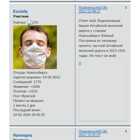
Поделиться
02-06-
3
Evstafiy
2021 12:48:12
Участник
Ответ мой. Водонапорная
Рейтинг:
башня Алтайской железной
дороги у станции
Новосибирск–Южный.
Построена по типовому
проекту частной Алтайской
железной дороги в 1913-1915
годах. Но текст не мой)
0
Откуда:
Новосибирск
Зарегистрирован
: 24-06-2013
Сообщений:
1779
Уважение:
+1558
Позитив:
+1570
Пол:
Мужской
Провел на форуме:
1 месяц 2 дня
Последний визит:
19-02-2024 20:45:25
Поделиться
02-06-
4
Ирландец
2021 13:22:27