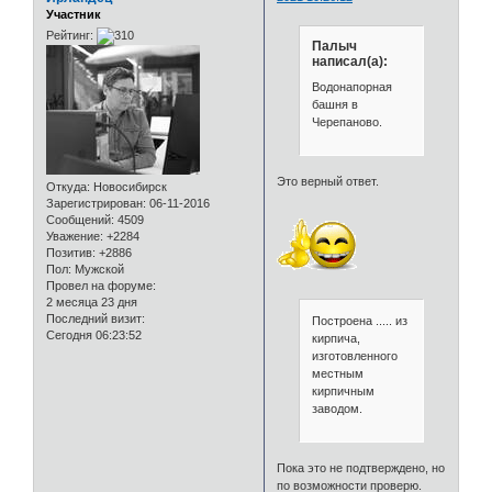
Участник
Рейтинг:
Палыч
написал(а):
Водонапорная
башня в
Черепаново.
Это верный ответ.
Откуда:
Новосибирск
Зарегистрирован
: 06-11-2016
Сообщений:
4509
Уважение:
+2284
Позитив:
+2886
Пол:
Мужской
Провел на форуме:
2 месяца 23 дня
Последний визит:
Построена ..... из
Сегодня 06:23:52
кирпича,
изготовленного
местным
кирпичным
заводом.
Пока это не подтверждено, но
по возможности проверю.