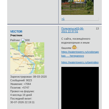
+1
Поделиться
03-06-
13
VECTOR
2021 22:37:51
Участник
С сайта, посвящённого
Рейтинг:
водонапорным и иным
башням
:
https://watertowers.ru/vodonapornye-
bas … herepanovo
https://watertowers.ru/tag/video
Зарегистрирован
: 08-03-2020
Сообщений:
9023
Уважение:
+7064
Позитив:
+5747
Провел на форуме:
4 месяца 19 дней
Последний визит:
30-07-2026 22:19:11