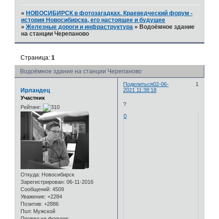
»
НОВОСИБИРСК в фотозагадках. Краеведческий форум -
история Новосибирска, его настоящее и будущее
»
Железные дороги и инфраструктура
»
Водоёмное здание
на станции Черепаново
Страница:
1
Водоёмное здание на станции Черепаново
Поделиться
02-06-
1
Ирландец
2021 11:38:18
Участник
?
Рейтинг:
0
Откуда:
Новосибирск
Зарегистрирован
: 06-11-2016
Сообщений:
4509
Уважение:
+2284
Позитив:
+2886
Пол:
Мужской
Провел на форуме: