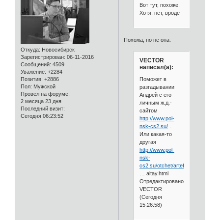
Вот тут, похоже.
Хотя, нет, вроде
Похожа, но не она.
Откуда:
Новосибирск
Зарегистрирован
: 06-11-2016
VECTOR
Сообщений:
4509
написал(а):
Уважение:
+2284
Поможет в
Позитив:
+2886
Пол:
Мужской
разгадывании
Провел на форуме:
Андрей с его
2 месяца 23 дня
личным ж.д.-
Последний визит:
сайтом
Сегодня 06:23:52
http://www.pol-
nsk-cs2.su/
.
Или какая-то
другая
http://www.pol-
nsk-
cs2.su/otchet/artefa
… altay.html
Отредактировано
VECTOR
(Сегодня
15:26:58)