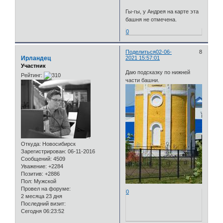
Гы-гы, у Андрея на карте эта
башня не отмечена.
0
Поделиться
02-06-
8
Ирландец
2021 15:57:01
Участник
Даю подсказку по нижней
Рейтинг:
части башни.
Откуда:
Новосибирск
Зарегистрирован
: 06-11-2016
Сообщений:
4509
Уважение:
+2284
Позитив:
+2886
Пол:
Мужской
Провел на форуме:
0
2 месяца 23 дня
Последний визит:
Сегодня 06:23:52