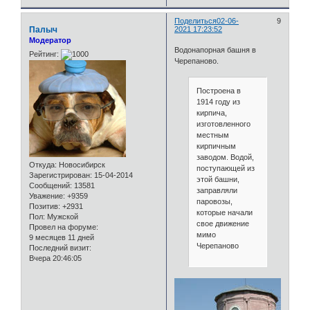
Поделиться
02-06-
9
Палыч
2021 17:23:52
Модератор
Водонапорная башня в
Рейтинг:
Черепаново.
Построена в
1914 году из
кирпича,
изготовленного
местным
кирпичным
заводом. Водой,
Откуда:
Новосибирск
поступающей из
Зарегистрирован
: 15-04-2014
этой башни,
Сообщений:
13581
заправляли
Уважение:
+9359
паровозы,
Позитив:
+2931
которые начали
Пол:
Мужской
свое движение
Провел на форуме:
мимо
9 месяцев 11 дней
Черепаново
Последний визит:
Вчера 20:46:05