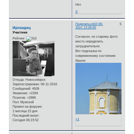
Нет.
0
Поделиться
02-06-
5
Ирландец
2021 13:28:55
Участник
Согласен, по старому фото
Рейтинг:
место определить
затруднительно.
Вот подсказка по
современному состоянию
башни.
Откуда:
Новосибирск
Зарегистрирован
: 06-11-2016
Сообщений:
4509
Уважение:
+2284
Позитив:
+2886
Пол:
Мужской
Провел на форуме:
2 месяца 23 дня
Последний визит:
+1
Сегодня 06:23:52