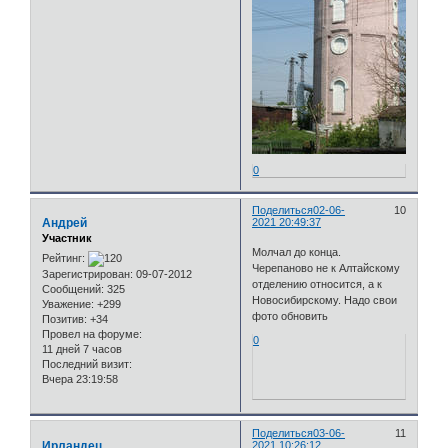
0
Поделиться
02-06-
10
Андрей
2021 20:49:37
Участник
Молчал до конца.
Рейтинг:
Черепаново не к Алтайскому
Зарегистрирован
: 09-07-2012
отделению относится, а к
Сообщений:
325
Новосибирскому. Надо свои
Уважение:
+299
фото обновить
Позитив:
+34
Провел на форуме:
0
11 дней 7 часов
Последний визит:
Вчера 23:19:58
Поделиться
03-06-
11
Ирландец
2021 10:26:12