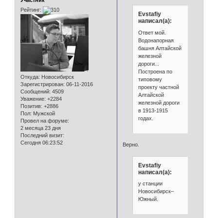
Участник
Рейтинг:
Evstafiy
написал(а):
Ответ мой.
Водонапорная
башня Алтайской
железной
дороги...
Построена по
Откуда:
Новосибирск
типовому
Зарегистрирован
: 06-11-2016
проекту частной
Сообщений:
4509
Алтайской
Уважение:
+2284
железной дороги
Позитив:
+2886
в 1913-1915
Пол:
Мужской
годах.
Провел на форуме:
2 месяца 23 дня
Последний визит:
Сегодня 06:23:52
Верно.
Evstafiy
написал(а):
у станции
Новосибирск–
Южный.