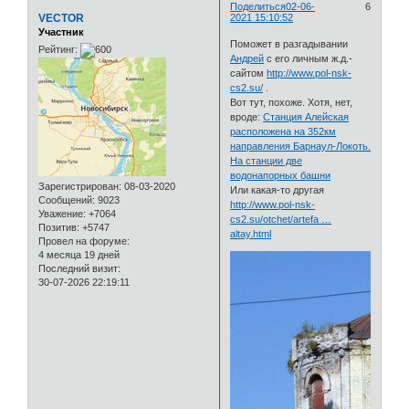
Поделиться
02-06-
6
VECTOR
2021 15:10:52
Участник
Поможет в разгадывании
Рейтинг:
Андрей
с его личным ж.д.-
сайтом
http://www.pol-nsk-
cs2.su/
.
Вот тут, похоже. Хотя, нет,
вроде:
Станция Алейская
расположена на 352км
направления Барнаул-Локоть.
На станции две
водонапорных башни
Зарегистрирован
: 08-03-2020
Или какая-то другая
Сообщений:
9023
http://www.pol-nsk-
Уважение:
+7064
cs2.su/otchet/artefa …
Позитив:
+5747
altay.html
Провел на форуме:
4 месяца 19 дней
Последний визит:
30-07-2026 22:19:11