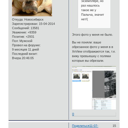
экземпляре, но
раз нашлось
такое же у
Палыча, значит
нет!(
Откуда:
Новосибирск
Зарегистрирован
: 15-04-2014
Сообщений:
13581
Уважение:
+9359
Этого фото у меня не было.
Позитив:
+2931
Пол:
Мужской
Вы не поняли: ваше
Провел на форуме:
обрезанное фото у меня в в
9 месяцев 11 дней
XnView отображаются так, т.е.
Последний визит:
вижу превьюшку с полями
Вчера 20:46:05
которые вы обрезали.
0
Поделиться
11-07-
15