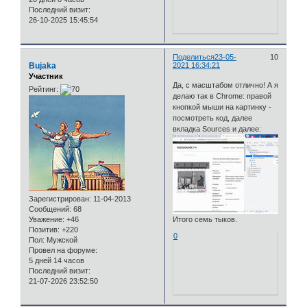
Последний визит:
26-10-2025 15:45:54
Поделиться
23-05-
10
Bujaka
2021 16:34:21
Участник
Да, с масштабом отлично! А я
Рейтинг:
делаю так в Chrome: правой
кнопкой мыши на картинку -
посмотреть код, далее
вкладка Sources и далее:
Зарегистрирован
: 11-04-2013
Сообщений:
68
Уважение:
+46
Итого семь тыков.
Позитив:
+220
0
Пол:
Мужской
Провел на форуме:
5 дней 14 часов
Последний визит:
21-07-2026 23:52:50