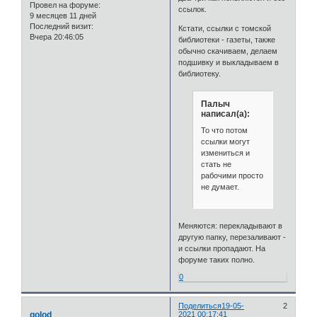
Провел на форуме:
ссылок.
9 месяцев 11 дней
Последний визит:
Кстати, ссылки с томской
Вчера 20:46:05
библиотеки - газеты, также
обычно скачиваем, делаем
подшивку и выкладываем в
библиотеку.
Палыч
написал(а):
То что потом
ссылки могут
измениться и
стать не
рабочими просто
не думает.
Меняются: перекладывают в
другую папку, перезаливают -
и ссылки пропадают. На
форуме таких полно.
0
Поделиться
19-05-
2
golod
2021 00:17:41