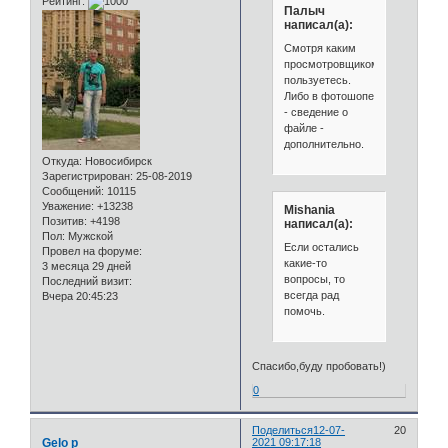
Рейтинг:
Палыч
написал(а):
Смотря каким
просмотровщиком
пользуетесь.
Либо в фотошопе
- сведение о
файле -
дополнительно.
Откуда:
Новосибирск
Зарегистрирован
: 25-08-2019
Сообщений:
10115
Уважение:
+13238
Mishania
Позитив:
+4198
написал(а):
Пол:
Мужской
Если остались
Провел на форуме:
какие-то
3 месяца 29 дней
вопросы, то
Последний визит:
всегда рад
Вчера 20:45:23
помочь.
Спасибо,буду пробовать!)
0
Поделиться
12-07-
20
Gelo p
2021 09:17:18