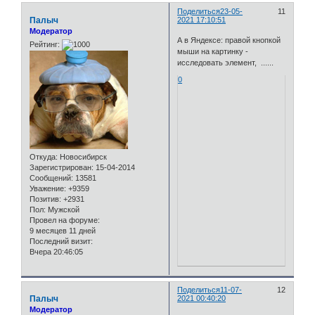
Поделиться
23-05-
11
Палыч
2021 17:10:51
Модератор
А в Яндексе: правой кнопкой
Рейтинг:
мыши на картинку -
исследовать элемент, ......
0
Откуда:
Новосибирск
Зарегистрирован
: 15-04-2014
Сообщений:
13581
Уважение:
+9359
Позитив:
+2931
Пол:
Мужской
Провел на форуме:
9 месяцев 11 дней
Последний визит:
Вчера 20:46:05
Поделиться
11-07-
12
Палыч
2021 00:40:20
Модератор