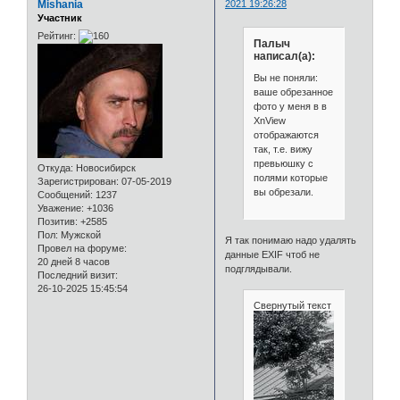
Mishania
2021 19:26:28
Участник
Рейтинг:
Палыч
написал(а):
Вы не поняли:
ваше обрезанное
фото у меня в в
XnView
отображаются
так, т.е. вижу
превьюшку с
Откуда:
Новосибирск
полями которые
Зарегистрирован
: 07-05-2019
вы обрезали.
Сообщений:
1237
Уважение:
+1036
Позитив:
+2585
Пол:
Мужской
Я так понимаю надо удалять
Провел на форуме:
данные EXIF чтоб не
20 дней 8 часов
подглядывали.
Последний визит:
26-10-2025 15:45:54
Свернутый текст