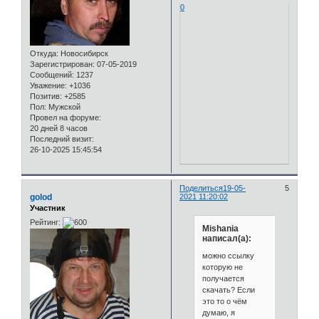
0
Откуда:
Новосибирск
Зарегистрирован
: 07-05-2019
Сообщений:
1237
Уважение:
+1036
Позитив:
+2585
Пол:
Мужской
Провел на форуме:
20 дней 8 часов
Последний визит:
26-10-2025 15:45:54
Поделиться
19-05-
5
golod
2021 11:20:02
Участник
Рейтинг:
Mishania
написал(а):
можно ссылку
которую не
получается
скачать? Если
это то о чём
думаю, я