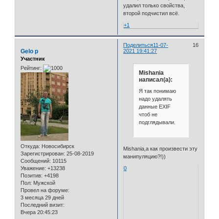
удалил только свойства,
второй подчистил всё.
+1
Поделиться
11-07-
16
Gelo p
2021 19:41:27
Участник
Рейтинг:
Mishania
написал(а):
Я так понимаю
надо удалять
данные EXIF
чтоб не
подглядывали.
Откуда:
Новосибирск
Mishania,а как произвести эту
Зарегистрирован
: 25-08-2019
манипуляцию?!))
Сообщений:
10115
Уважение:
+13238
0
Позитив:
+4198
Пол:
Мужской
Провел на форуме:
3 месяца 29 дней
Последний визит:
Вчера 20:45:23