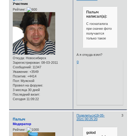
Участник
Рейтинг:
Палыч
написал(а):
С госкаталога
при скачке фото
получается
только такое
А я откуда взял?
Откуда:
Новосибирск
0
Зарегистрирован
: 08-03-2011
Сообщений:
11347
Уважение:
+3549
Позитив:
+4414
Пол:
Мужской
Провел на форуме:
3 месяца 30 дней
Последний визит:
Сегодня 11:09:22
Поделиться
19-05-
3
Палыч
2021 00:25:20
Модератор
Рейтинг:
golod