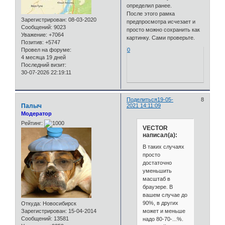
определил ранее.
После этого рамка
Зарегистрирован
: 08-03-2020
предпросмотра исчезает и
Сообщений:
9023
просто можно сохранить как
Уважение:
+7064
картинку. Сами проверьте.
Позитив:
+5747
Провел на форуме:
0
4 месяца 19 дней
Последний визит:
30-07-2026 22:19:11
Поделиться
19-05-
8
Палыч
2021 14:11:09
Модератор
Рейтинг:
VECTOR
написал(а):
В таких случаях
просто
достаточно
уменьшить
масштаб в
браузере. В
вашем случае до
90%, в других
Откуда:
Новосибирск
может и меньше
Зарегистрирован
: 15-04-2014
Сообщений:
13581
надо 80-70-...%.