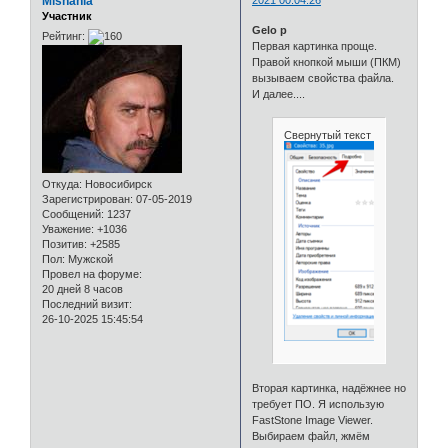
Mishania
2021 00:04:26
Участник
Gelo p
Рейтинг:
Первая картинка проще.
Правой кнопкой мыши (ПКМ)
вызываем свойства файла.
И далее....
Свернутый текст
Откуда:
Новосибирск
Зарегистрирован
: 07-05-2019
Сообщений:
1237
Уважение:
+1036
Позитив:
+2585
Пол:
Мужской
Провел на форуме:
20 дней 8 часов
Последний визит:
26-10-2025 15:45:54
Вторая картинка, надёжнее но
требует ПО. Я использую
FastStone Image Viewer.
Выбираем файл, жмём