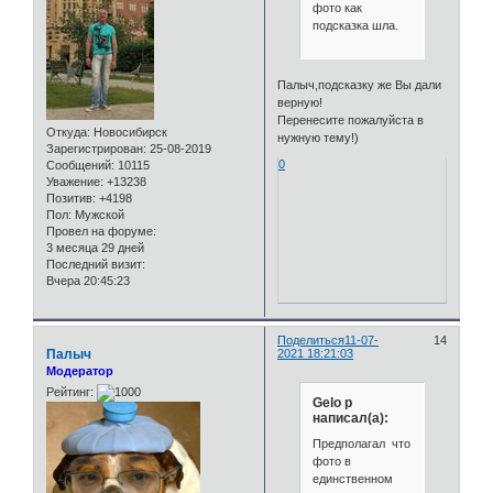
фото как
подсказка шла.
Палыч,подсказку же Вы дали
верную!
Перенесите пожалуйста в
Откуда:
Новосибирск
нужную тему!)
Зарегистрирован
: 25-08-2019
0
Сообщений:
10115
Уважение:
+13238
Позитив:
+4198
Пол:
Мужской
Провел на форуме:
3 месяца 29 дней
Последний визит:
Вчера 20:45:23
Поделиться
11-07-
14
Палыч
2021 18:21:03
Модератор
Рейтинг:
Gelo p
написал(а):
Предполагал что
фото в
единственном