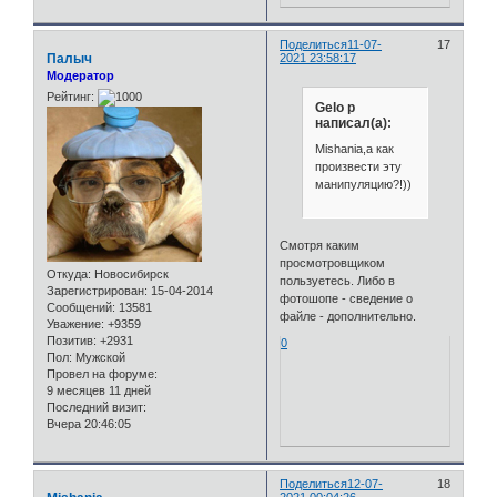
Поделиться
11-07-
17
Палыч
2021 23:58:17
Модератор
Рейтинг:
Gelo p
написал(а):
Mishania,а как
произвести эту
манипуляцию?!))
Смотря каким
просмотровщиком
Откуда:
Новосибирск
пользуетесь. Либо в
Зарегистрирован
: 15-04-2014
фотошопе - сведение о
Сообщений:
13581
файле - дополнительно.
Уважение:
+9359
Позитив:
+2931
0
Пол:
Мужской
Провел на форуме:
9 месяцев 11 дней
Последний визит:
Вчера 20:46:05
Поделиться
12-07-
18