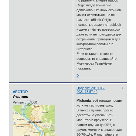
по разному, а через uBlock
Origin везде примерно
одинаково. От моих скринов
может отличаться, но не
намного. uBlock Origin
полностью заменяет adblock
и даже в чём-то превосходит,
даже если не пригодится для
сохранения, пригодится для
комфортной работы с в
интернете.
Если остались какие-то
вопросы, то спрашивайте.
Могу через TeamViewer
показать.
0
Поделиться
19-05-
7
VECTOR
2021 13:57:40
Участник
Mishania
, всё гораздо проще,
Рейтинг:
хотя не так и очевидно.
В таких случаях просто
достаточно уменьшить
масштаб в браузере. В
вашем случае до 90%, в
других может и меньше надо
80-70-...%. Я случайно это