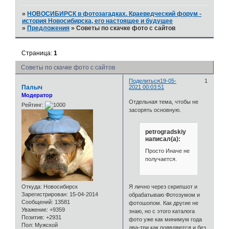
»
НОВОСИБИРСК в фотозагадках. Краеведческий форум -
история Новосибирска, его настоящее и будущее
»
Предложения
»
Советы по скачке фото с сайтов
Страница:
1
Советы по скачке фото с сайтов
Поделиться
19-05-
1
Палыч
2021 00:03:51
Модератор
Отдельная тема, чтобы не
Рейтинг:
засорять основную.
petrogradskiy
написал(а):
Просто Иначе не
получается.
Откуда:
Новосибирск
Я лично через скрипшот и
Зарегистрирован
: 15-04-2014
обрабатываю Фотозумом и
Сообщений:
13581
фотошопом. Как другие не
Уважение:
+9359
знаю, но с этого каталога
Позитив:
+2931
фото уже как минимум года
Пол:
Мужской
два-три как появляются и без