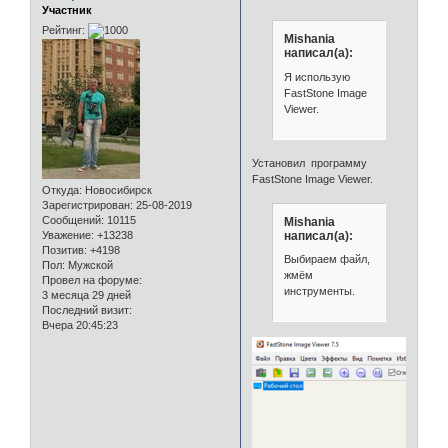
Участник
Рейтинг:
Mishania
написал(а):
Я использую
FastStone Image
Viewer.
Установил программу
FastStone Image Viewer.
Откуда:
Новосибирск
Зарегистрирован
: 25-08-2019
Сообщений:
10115
Mishania
написал(а):
Уважение:
+13238
Позитив:
+4198
Выбираем файл,
Пол:
Мужской
жмём
Провел на форуме:
инструменты.
3 месяца 29 дней
Последний визит:
Вчера 20:45:23