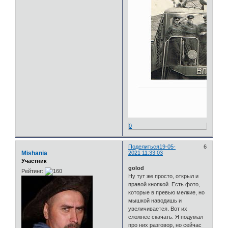
0
Поделиться
19-05-
6
Mishania
2021 11:33:03
Участник
golod
Рейтинг:
Ну тут же просто, открыл и
правой кнопкой. Есть фото,
которые в превью мелкие, но
мышкой наводишь и
увеличивается. Вот их
сложнее скачать. Я подумал
про них разговор, но сейчас