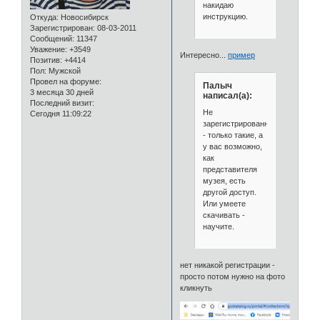
накидаю
инструкцию.
Откуда:
Новосибирск
Зарегистрирован
: 08-03-2011
Сообщений:
11347
Уважение:
+3549
Интересно...
пример
Позитив:
+4414
Пол:
Мужской
Провел на форуме:
Палыч
3 месяца 30 дней
написал(а):
Последний визит:
Не
Сегодня 11:09:22
зарегистрированные
- только такие, а
у вас возможно,
как
представителя
музея, есть
другой доступ.
Или умеете
скачивать -
научите.
нет никакой регистрации -
просто потом нужно на фото
кликнуть