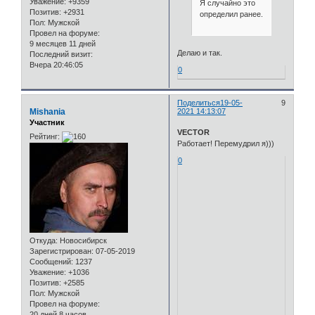
Уважение:
+9359
Я случайно это
Позитив:
+2931
определил ранее.
Пол:
Мужской
Провел на форуме:
9 месяцев 11 дней
Делаю и так.
Последний визит:
Вчера 20:46:05
0
Поделиться
19-05-
9
Mishania
2021 14:13:07
Участник
VECTOR
Рейтинг:
Работает! Перемудрил я)))
0
Откуда:
Новосибирск
Зарегистрирован
: 07-05-2019
Сообщений:
1237
Уважение:
+1036
Позитив:
+2585
Пол:
Мужской
Провел на форуме:
20 дней 8 часов