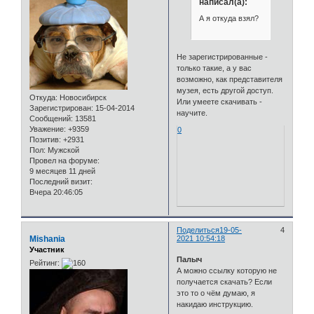
написал(а):
А я откуда взял?
Не зарегистрированные -
только такие, а у вас
возможно, как представителя
музея, есть другой доступ.
Откуда:
Новосибирск
Или умеете скачивать -
Зарегистрирован
: 15-04-2014
научите.
Сообщений:
13581
Уважение:
+9359
0
Позитив:
+2931
Пол:
Мужской
Провел на форуме:
9 месяцев 11 дней
Последний визит:
Вчера 20:46:05
Поделиться
19-05-
4
Mishania
2021 10:54:18
Участник
Палыч
Рейтинг:
А можно ссылку которую не
получается скачать? Если
это то о чём думаю, я
накидаю инструкцию.