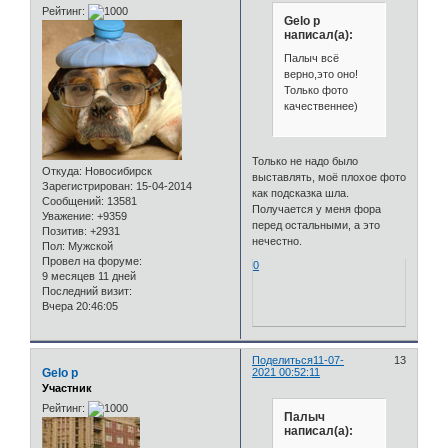
Рейтинг:
Gelo p
написал(а):
Палыч всё
верно,это оно!
Только фото
качественнее)
Только не надо было
Откуда:
Новосибирск
выставлять, моё плохое фото
Зарегистрирован
: 15-04-2014
как подсказка шла.
Сообщений:
13581
Получается у меня фора
Уважение:
+9359
перед остальными, а это
Позитив:
+2931
нечестно.
Пол:
Мужской
Провел на форуме:
0
9 месяцев 11 дней
Последний визит:
Вчера 20:46:05
Поделиться
11-07-
13
Gelo p
2021 00:52:11
Участник
Рейтинг:
Палыч
написал(а):