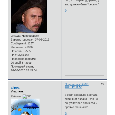
Нет, это перевод другой, у
вас должно быть "сервис".
0
Откуда:
Новосибирск
Зарегистрирован
: 07-05-2019
Сообщений:
1237
Уважение:
+1036
Позитив:
+2585
Пол:
Мужской
Провел на форуме:
20 дней 8 часов
Последний визит:
26-10-2025 15:45:54
Поделиться
12-07-
22
alippa
2021 12:11:58
Участник
а если банально сделать
Рейтинг:
скриншот экрана - это не
обнуляет все свойства и
прочие фенечки?
0