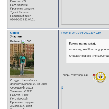
Позитив:
+22
Пол:
Женский
Провел на форуме:
7 дней 8 часов
Последний визит:
05-03-2023 22:04:01
Gelo p
Поделиться
30-03-2021 20:40:39
Участник
Рейтинг:
Илона написал(а):
по-моему, это Железнодорожная
Отредактировано Илона (Сегодн
Теперь ответ верный!
Откуда:
Новосибирск
Зарегистрирован
: 25-08-2019
0
Сообщений:
10115
Уважение:
+13238
Позитив:
+4198
Пол:
Мужской
Провел на форуме:
3 месяца 29 дней