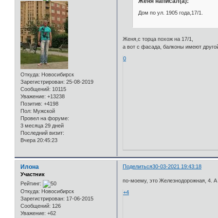
Женя написал(а):
Дом по ул. 1905 года,17/1.
Женя,с торца похож на 17/1,
а вот с фасада, балконы имеют друго
0
Откуда:
Новосибирск
Зарегистрирован
: 25-08-2019
Сообщений:
10115
Уважение:
+13238
Позитив:
+4198
Пол:
Мужской
Провел на форуме:
3 месяца 29 дней
Последний визит:
Вчера 20:45:23
Илона
Поделиться
30-03-2021 19:43:18
Участник
по-моему, это Железнодорожная, 4. 
Рейтинг:
Откуда:
Новосибирск
+4
Зарегистрирован
: 17-06-2015
Сообщений:
126
Уважение:
+62