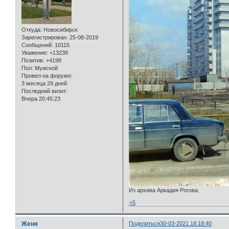
Откуда:
Новосибирск
Зарегистрирован
: 25-08-2019
Сообщений:
10115
Уважение:
+13238
Позитив:
+4198
Пол:
Мужской
Провел на форуме:
3 месяца 29 дней
Последний визит:
Вчера 20:45:23
Из архива Аркадия Рогова.
+5
Женя
Поделиться
30-03-2021 18:18:40