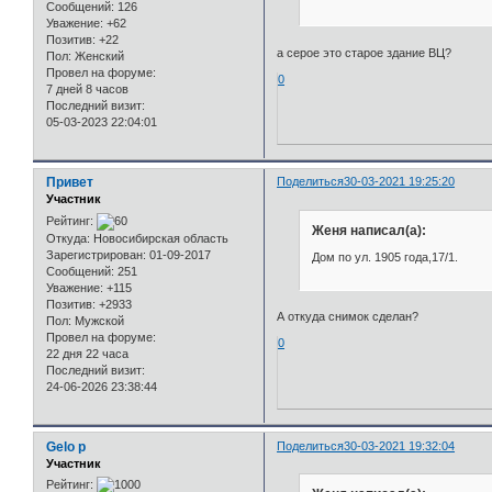
Сообщений:
126
Уважение:
+62
Позитив:
+22
а серое это старое здание ВЦ?
Пол:
Женский
Провел на форуме:
0
7 дней 8 часов
Последний визит:
05-03-2023 22:04:01
Привет
Поделиться
30-03-2021 19:25:20
Участник
Рейтинг:
Женя написал(а):
Откуда:
Новосибирская область
Зарегистрирован
: 01-09-2017
Дом по ул. 1905 года,17/1.
Сообщений:
251
Уважение:
+115
Позитив:
+2933
А откуда снимок сделан?
Пол:
Мужской
Провел на форуме:
0
22 дня 22 часа
Последний визит:
24-06-2026 23:38:44
Gelo p
Поделиться
30-03-2021 19:32:04
Участник
Рейтинг: