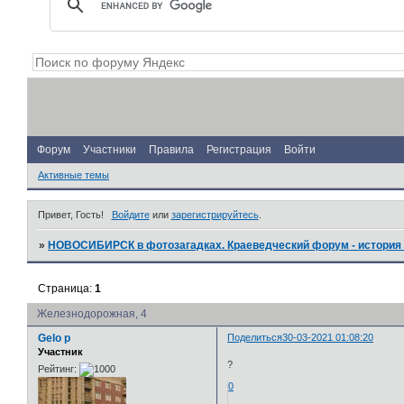
Форум
Участники
Правила
Регистрация
Войти
Активные темы
Привет, Гость!
Войдите
или
зарегистрируйтесь
.
»
НОВОСИБИРСК в фотозагадках. Краеведческий форум - история 
Страница:
1
Железнодорожная, 4
Gelo p
Поделиться
30-03-2021 01:08:20
Участник
?
Рейтинг:
0