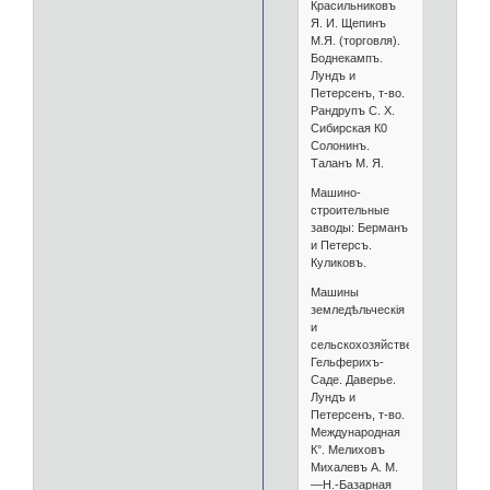
Красильниковъ
Я. И. Щепинъ
М.Я. (торговля).
Боднекампъ.
Лундъ и
Петерсенъ, т-во.
Рандрупъ С. X.
Сибирская К0
Солонинъ.
Таланъ М. Я.
Машино-
строительные
заводы: Берманъ
и Петерсъ.
Куликовъ.
Машины
земледѣльческія
и
сельскохозяйственныя:
Гельферихъ-
Саде. Даверье.
Лундъ и
Петерсенъ, т-во.
Международная
К°. Мелиховъ
Михалевъ А. М.
—Н.-Базарная