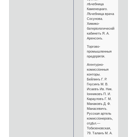
лѣчебница
Каменецкаго.
Лѣчебница врача
Сосунова.
Химико-
батеріологическій
кабинетъ Я. А.
Аренсонъ.
Торгово-
промышленныя
предпріятія.
Агентурно-
комиссіонныя
конторы.
Бейлинъ Г. Р.
Гнусинъ М. В.
Исаевъ Ив. Ник.
Iонниковъ П. И.
Карауловъ Г. М.
Манаковъ Д. Ф.
Манасевичъ.
Русская артель
комиссіонеровъ,
отдѣл.—
Тобизеновская,
79. Таланъ М. А.