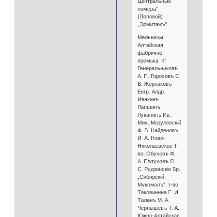
Центральные
номера"
(Поповой)
„Эрмитажъ".
Мельницы.
Алтайская
фабрично-
промыш. К°.
Генеральниковъ
А. П. Гороховъ С.
В. Жернаковъ
Евгр. Алдр.
Ивакинъ.
Лапшинъ.
Луканинъ Ив.
Мих. Мазулевскій
Ф. В. Найденовъ
И. А. Ново-
Николаевское Т-
во. Обуховъ Ф.
А. Пѣтуховъ Я.
С. Рудзинскіе Бр.
„Сибирскій
Мукомолъ", т-во.
Таковинина Е. И.
Таланъ М. А.
Чернышевъ Т. А.
Южно-Алтайская