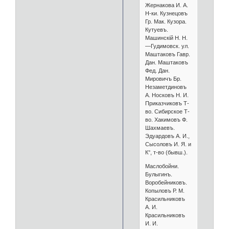
Жернакова И. А.
Н-ки. Кузнецовъ
Гр. Мак. Кузора.
Кутуевъ.
Машинскій Н. Н.
—Гудимовск. ул.
Маштаковъ Гавр.
Дан. Маштаковъ
Фед. Дан.
Мировичъ Бр.
Незаметдиновъ
А. Носковъ Н. И.
Приказчиковъ Т-
во. Сибирское Т-
во. Хакимовъ Ф.
Шахмаевъ.
Эдуардовъ А. И.,
Сысоловъ И. Я. и
К°, т-во (бывш.).
Маслобойни.
Булыгинъ.
Воробейниковъ.
Копыловъ Р. М.
Красильниковъ
А. И.
Красильниковъ
И. И.