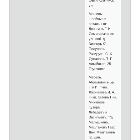
Семиполатинск.
ул.
Машины
швейныя и
вязальныя:
Деньгинъ Г. И.—
Семипалатинск.
ул., соб. д.
Зингеръ К°.
Полуновъ.
Рандрупъ С. X.
Сухановъ П. Г.—
Алтайская, 25.
Трунченко.
Мебель.
Абрамовичъ Бр.
Г. и И., т-во.
Жернакова И. А.
Н-ки. Кетовъ Ник.
Михайлов.
Кузора.
Лебедевъ и
Васильевъ, т/д.
Малышкинъ.
Маштаковъ Гавр.
Дан. Маштаковъ
Гр. Дан.