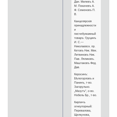
Дан. Милевъ А.
М. Покачевъ А.
Ф. Семеновъ П.
В.
Канцелярскія
принадлежности
и
писчебумажный
товаръ: Груцинъ
И. С.—
Николаевск. пр.
Кетовъ Ник. Мих.
Литвиновъ Ник.
Пав. Ляликовъ.
Маштаковъ Фед.
Дав.
Керосинъ:
Бѣлогорловъ и
Панинъ, т-во.
Загорулько.
„Мазутъ", о-во.
Нобель Бр., т-во.
Кирпичъ
огнеупорный:
Перевалова,
Щелкунова,