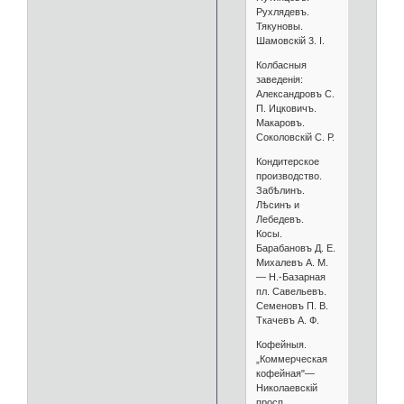
Рухлядевъ.
Тякуновы.
Шамовскій 3. I.
Колбасныя
заведенія:
Александровъ С.
П. Ицковичъ.
Макаровъ.
Соколовскій С. Р.
Кондитерское
производство.
Забѣлинъ.
Лѣсинъ и
Лебедевъ.
Косы.
Барабановъ Д. Е.
Михалевъ А. М.
— Н.-Базарная
пл. Савельевъ.
Семеновъ П. В.
Ткачевъ А. Ф.
Кофейныя.
„Коммерческая
кофейная"—
Николаевскій
просп.