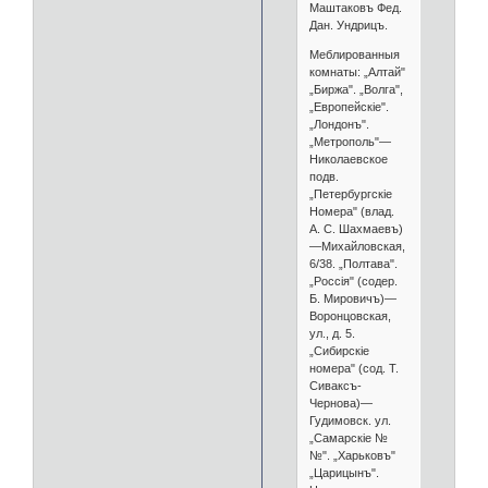
Маштаковъ Фед.
Дан. Ундрицъ.
Меблированныя
комнаты: „Алтай"
„Биржа". „Волга",
„Европейскіе".
„Лондонъ".
„Метрополь"—
Николаевское
подв.
„Петербургскіе
Номера" (влад.
А. С. Шахмаевъ)
—Михайловская,
6/38. „Полтава".
„Россія" (содер.
Б. Мировичъ)—
Воронцовская,
ул., д. 5.
„Сибирскіе
номера" (сод. Т.
Сиваксъ-
Чернова)—
Гудимовск. ул.
„Самарскіе №
№". „Харьковъ"
„Царицынъ".