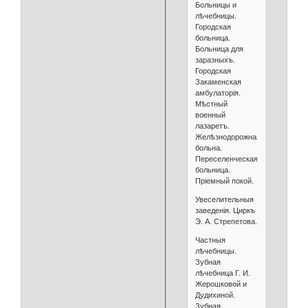
Больницы и
лѣчебницы.
Городская
больница.
Больница для
заразныхъ.
Городская
Закаменская
амбулаторія.
Мѣстный
военный
лазаретъ.
Желѣзнодорожная
больна.
Переселенческая
больница.
Пріемный покой.
Увеселительныя
заведенія. Циркъ
Э. А. Стрепетова.
Частныя
лѣчебницы.
Зубная
лѣчебница Г. И.
Жерошковой и
Дудихиной.
Зубная