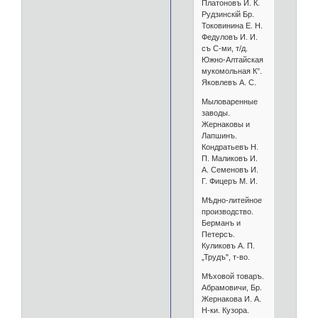
Платоновъ И. К.
Рудзинскій Бр.
Токовинина Е. Н.
Федуловъ И. И.
съ С-ми, т/д.
Южно-Алтайская
мукомольная К°.
Яковлевъ А. С.
Мыловаренные
заводы.
Жернаковы и
Лапшинъ.
Кондратьевъ Н.
П. Маликовъ И.
А. Семеновъ И.
Г. Фицеръ М. И.
Мѣдно-литейное
производство.
Берманъ и
Петерсъ.
Куликовъ А. П.
„Трудъ", т-во.
Мѣховой товаръ.
Абрамовичи, Бр.
Жернакова И. А.
Н-ки. Кузора.