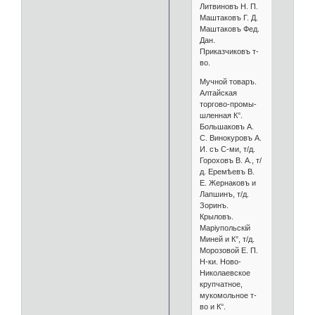
Литвиновъ Н. П.
Маштаковъ Г. Д.
Маштаковъ Фед.
Дан.
Приказчиковъ т-
во.
Мучной товаръ.
Алтайская
торгово-промы-
шленная К°.
Большаковъ А.
С. Винокуровъ А.
И. съ С-ми, т/д.
Гороховъ В. А., т/
д. Еремѣевъ В.
Е. Жернаковъ и
Лапшинъ, т/д.
Зоринъ.
Крыловъ.
Маріупольскій
Миней и К°, т/д.
Морозовой Е. П.
Н-ки. Ново-
Николаевское
крупчатное,
мукомольное т-
во и К°.