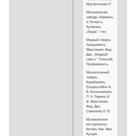
Мукомольная К°.
Механическіе
заводы: Берманъ
и Петерсъ.
Куликовъ.
„Трудъ", т-во.
Модный товаръ:
Лукашевичъ.
Маштаковъ Фед.
Дан. „Модный
свѣтъ". Плонскій.
Трофимовичъ.
Москательный
товаръ:
Барабановъ.
Ельдештейнъ А.
В. Котельниковъ
П. А. Ларинъ И.
Ф; Маштаковъ
Фед. Дан.
Семеновъ П. В.
Музыкальные
инструменты:
Кетовъ Ник. Мих.
Кузора