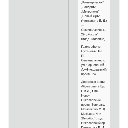
„Коммерческія".
„Лондонъ".
„Метрополь".
„Новый Яръ"
(Чиндаринъ Б. Д.)
—
Семипалатинск.,
29. „Россія"
(влад. Головина).
Граммофоны.
Сухановъ Пав.
Гр.—
Семипалатинск.
ул. Черновецкій
Л.—Николаевскій
просп., 24.
Дорожныя вещи.
Абрамовичъ Бр.
Г. и И., т-во—
Ново-
Николаевскій
просп. Верховъ.
Маштаковъ Ф. Д.
Михѣевъ Н. и
Желябо Л., т/д.
Николаевскій пр.
Пернаковъ В. И.