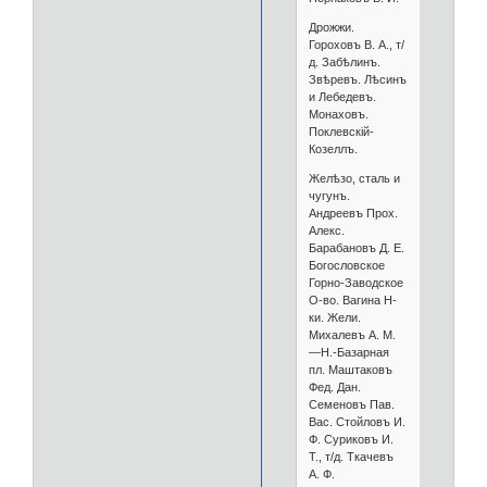
Дрожжи.
Гороховъ В. А., т/
д. Забѣлинъ.
Звѣревъ. Лѣсинъ
и Лебедевъ.
Монаховъ.
Поклевскій-
Козеллъ.
Желѣзо, сталь и
чугунъ.
Андреевъ Прох.
Алекс.
Барабановъ Д. Е.
Богословское
Горно-Заводское
О-во. Вагина Н-
ки. Жели.
Михалевъ А. М.
—Н.-Базарная
пл. Маштаковъ
Фед. Дан.
Семеновъ Пав.
Вас. Стойловъ И.
Ф. Суриковъ И.
Т., т/д. Ткачевъ
А. Ф.