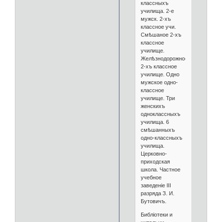
классныхъ
училища. 2-е
мужск. 2-хъ
классное учи.
Смѣшаное 2-хъ
классное
училище.
Желѣзнодорожное
2-хъ классное
училище. Одно
мужское одно-
классное
училище. Три
женскихъ
одноклассныхъ
училища. 6
смѣшанныхъ
одно-классныхъ
училища.
Церковно-
приходская
школа. Частное
учебное
заведеніе III
разряда З. И.
Бутовичъ.
Библіотеки и