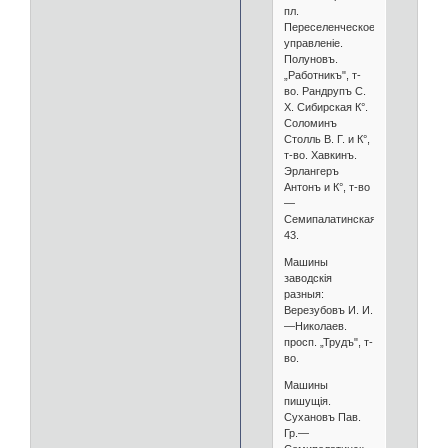
пл.
Переселенческое
управленіе.
Полуновъ.
„Работникъ", т-
во. Рандрупъ С.
X. Сибирская К°.
Соломинъ
Столль В. Г. и К°,
т-во. Хавкинъ.
Эрлангеръ
Антонъ и К°, т-во
—
Семипалатинская,
43.
Машины
заводскія
разныя:
Верезубовъ И. И.
—Николаев.
просп. „Трудъ", т-
во.
Машины
пишущія.
Сухановъ Пав.
Гр.—