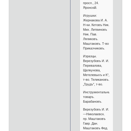
просп., 24.
Яронскій.
Игрушки:
Жернакова И. А.
Н-ки. Кетовъ Ник.
Мих. Литвиновъ
Ник. Пав.
Ляликовъ.
Маштаковъ. Т-во
Приказчиковъ.
Изразцы.
Верезубовъ И. И.
Перевалова,
Щелкунова,
Метелевыхъ и К°,
т-во. Теликановъ.
„Трудъ", т-во.
Инструментальный
товаръ.
Барабановъ.
Верезубовъ И. И.
—Николаевск.
пр. Маштаковъ
Гавр. Дан.
Маштаковъ Фед.