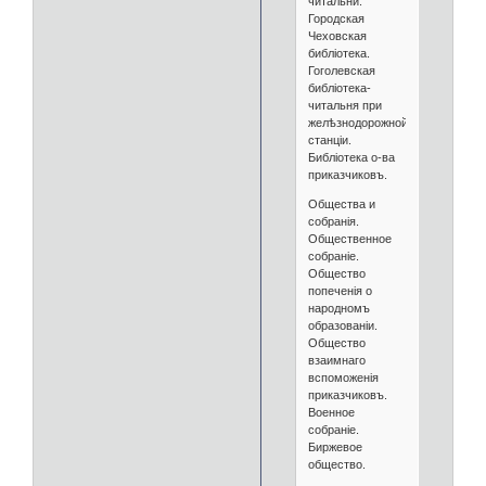
читальни.
Городская
Чеховская
библіотека.
Гоголевская
библіотека-
читальня при
желѣзнодорожной
станціи.
Библіотека о-ва
приказчиковъ.
Общества и
собранія.
Общественное
собраніе.
Общество
попеченія о
народномъ
образованіи.
Общество
взаимнаго
вспоможенія
приказчиковъ.
Военное
собраніе.
Биржевое
общество.