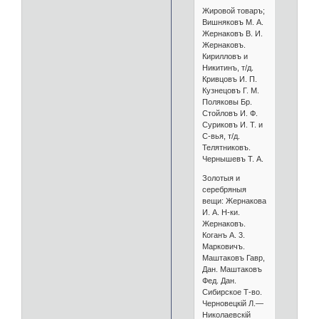
Жировой товаръ;
Вишняковъ М. А.
Жернаковъ В. И.
Жернаковъ.
Кирилловъ и
Никитинъ, т/д.
Кривцовъ И. П.
Кузнецовъ Г. М.
Поляковы Бр.
Стойловъ И. Ф.
Суриковъ И. Т. и
С-вья, т/д.
Телятниковъ.
Чернышевъ Т. А.
Золотыя и
серебряныя
вещи: Жернакова
И. А. Н-ки.
Жернаковъ.
Коганъ А. 3.
Марковичъ.
Маштаковъ Гавр,
Дан. Маштаковъ
Фед. Дан.
Сибирское Т-во.
Черновецкій Л.—
Николаевскій