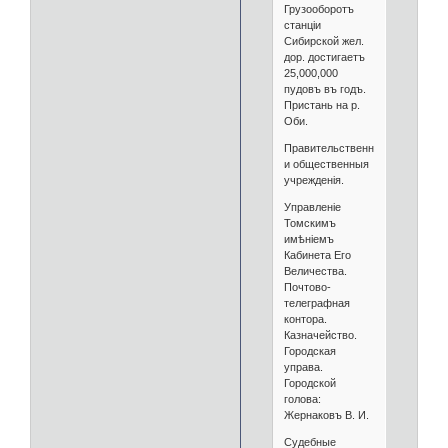
Грузооборотъ
станціи
Сибирской жел.
дор. достигаетъ
25,000,000
пудовъ въ годъ.
Пристань на р.
Оби.
Правительственныя
и общественныя
учрежденія.
Управленіе
Томскимъ
имѣніемъ
Кабинета Его
Величества.
Почтово-
телеграфная
контора.
Казначейство.
Городская
управа.
Городской
голова:
Жернаковъ В. И.
Судебные