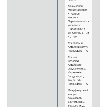
Локомобили.
Международная
К° жатвен.
машинъ.
Переселенческое
управленіе.
„Работникъ", т-
во. Столль В. Г. и
К°, т-во.
Лѣсопильни.
Алтайскій округъ.
Чернышевъ Т. А.
Лѣсной
матеріалъ.
Алтайскаго
округа складъ.
Управленіе
Госуд. имуш;.
Томск. губ.
Чернышевъ Т. А.
Мануфактурный
товаръ.
Анисимовъ.
Байтемировъ.
Верховъ Я. Д.