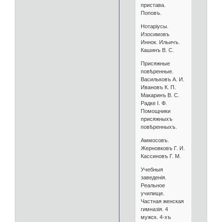
пристава.
Поповъ.
Нотаріусы.
Изосимовъ
Иннок. Ильичъ.
Кашинъ В. С.
Присяжные
повѣренные.
Васильковъ А. И.
Ивановъ К. П.
Макаринъ В. С.
Радке I. Ф.
Помощники
присяжныхъ
повѣренныхъ.
Аммосовъ.
Жерновковъ Г. И.
Кассиновъ Г. М.
Учебныя
заведенія.
Реальное
училище.
Частная женская
гимназія. 4
мужск. 4-хъ