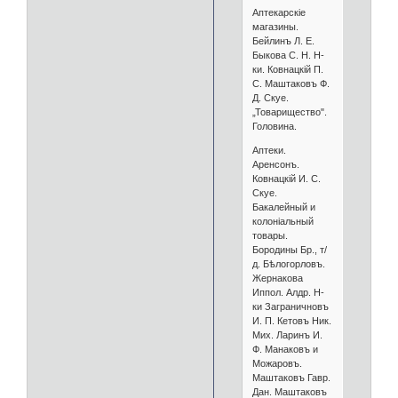
Аптекарскіе
магазины.
Бейлинъ Л. Е.
Быкова С. Н. Н-
ки. Ковнацкій П.
С. Маштаковъ Ф.
Д. Скуе.
„Товарищество".
Головина.
Аптеки.
Аренсонъ.
Ковнацкій И. С.
Скуе.
Бакалейный и
колоніальный
товары.
Бородины Бр., т/
д. Бѣлогорловъ.
Жернакова
Иппол. Алдр. Н-
ки Заграничновъ
И. П. Кетовъ Ник.
Мих. Ларинъ И.
Ф. Манаковъ и
Можаровъ.
Маштаковъ Гавр.
Дан. Маштаковъ