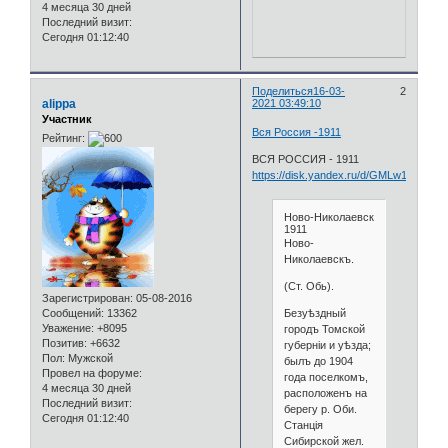
4 месяца 30 дней
Последний визит:
Сегодня 01:12:40
Поделиться
16-03-
2
alippa
2021 03:49:10
Участник
Вся Россия -1911
Рейтинг:
ВСЯ РОССИЯ - 1911
https://disk.yandex.ru/d/GMLw12Duo
Ново-Николаевск
1911
Ново-
Николаевскъ.
(Ст. Обь).
Зарегистрирован
: 05-08-2016
Безуѣздный
Сообщений:
13362
Уважение:
+8095
городъ Томской
Позитив:
+6632
губерніи и уѣзда;
Пол:
Мужской
былъ до 1904
Провел на форуме:
года поселкомъ,
4 месяца 30 дней
расположенъ на
Последний визит:
берегу р. Оби.
Сегодня 01:12:40
Станція
Сибирской жел.