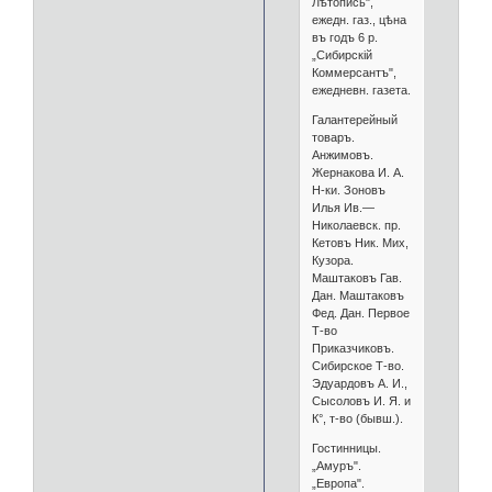
Лѣтопись",
ежедн. газ., цѣна
въ годъ 6 р.
„Сибирскій
Коммерсантъ",
ежедневн. газета.
Галантерейный
товаръ.
Анжимовъ.
Жернакова И. А.
Н-ки. Зоновъ
Илья Ив.—
Николаевск. пр.
Кетовъ Ник. Мих,
Кузора.
Маштаковъ Гав.
Дан. Маштаковъ
Фед. Дан. Первое
Т-во
Приказчиковъ.
Сибирское Т-во.
Эдуардовъ А. И.,
Сысоловъ И. Я. и
К°, т-во (бывш.).
Гостинницы.
„Амуръ".
„Европа".