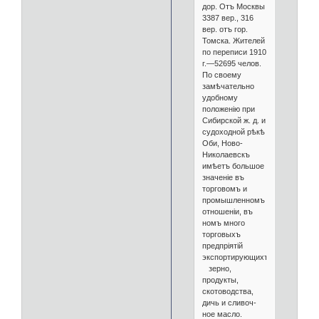
дор. Отъ Москвы
3387 вер., 316
вер. отъ гор.
Томска. Жителей
по переписи 1910
г.—52695 челов.
По своему
замѣчательно
удобному
положенію при
Сибирской ж. д. и
судоходной рѣкѣ
Оби, Ново-
Николаевскъ
имѣетъ большое
значеніе въ
торговомъ и
промышленномъ
отношеніи, въ
номъ много
торговыхъ
предпріятій
экспортирующихъ
зерно,
продукты,
скотоводства,
дичь и сливоч-
ное масло.