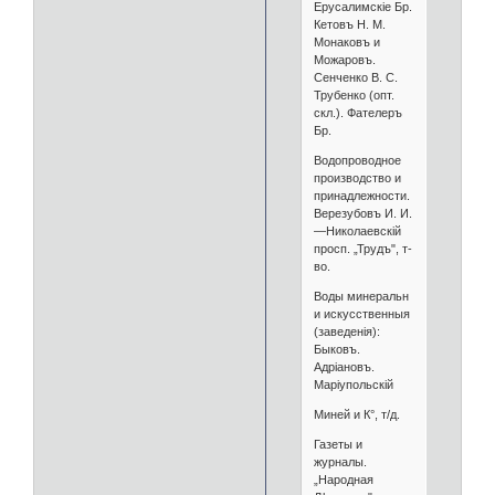
Ерусалимскіе Бр.
Кетовъ Н. М.
Монаковъ и
Можаровъ.
Сенченко В. С.
Трубенко (опт.
скл.). Фателеръ
Бр.
Водопроводное
производство и
принадлежности.
Верезубовъ И. И.
—Николаевскій
просп. „Трудъ", т-
во.
Воды минеральн
и искусственныя
(заведенія):
Быковъ.
Адріановъ.
Маріупольскій
Миней и К°, т/д.
Газеты и
журналы.
„Народная