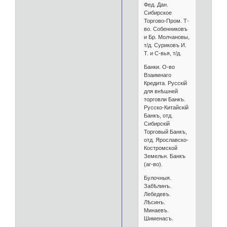
Фед. Дан.
Сибирское
Торгово-Пром. Т-
во. Собенниковъ
и Бр. Молчановы,
т/д. Суриковъ И.
Т. и С-вья, т/д.
Банки. О-во
Взаимнаго
Кредита. Русскій
для внѣшней
торговли Банкъ.
Русско-Китайскій
Банкъ, отд.
Сибирскій
Торговый Банкъ,
отд. Ярославско-
Костромской
Земельн. Банкъ
(аг-во).
Булочныя.
Забѣлинъ.
Лебедевъ.
Лѣсинъ.
Минаевъ.
Шименасъ.