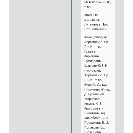
Метелевыхъ и К°,
т-во.
Книжные
магазины.
Литвиновъ Ник.
Пав. Ляликовъ.
Кожа (заводы):
Абрамовичъ Бр.
Г. и И., т-во.
Гужевъ.
Карюгинъ.
Рухлядевъ.
Шамовскій 3. И.
(торговля):
Абрамовичъ Бр.
Г. и И., т-во.
Желябо Л., т/д.—
Николаевскій пр.,
д. Бузолиной.
Жернаковъ.
Коганъ X. 3.
Кирилловъ и
Никитинъ, т/д.
Михайловъ А. А.
Пернаковъ В. И.
Поляковы Бр.
Путинцевъ.