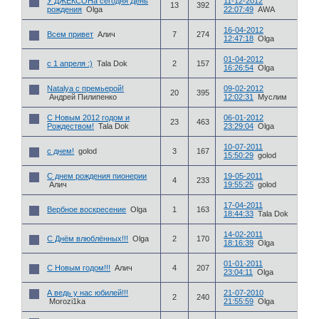
У ДЖЕКСОНа сегодня День
11-12-2012
13
392
рождения
Olga
22:07:49
AWA
16-04-2012
Всем привет
Алич
7
274
12:47:18
Olga
01-04-2012
с 1 апреля :)
Tala Dok
2
157
16:26:54
Olga
Natalya с премьерой!
09-02-2012
20
395
Андрей Пилипенко
12:02:31
Муслим
С Новым 2012 годом и
06-01-2012
23
463
Рождеством!
Tala Dok
23:29:04
Olga
10-07-2011
с днем!
golod
3
167
15:50:29
golod
С днем рождения пионерии
19-05-2011
4
233
Алич
19:55:25
golod
17-04-2011
Вербное воскресение
Olga
1
163
18:44:33
Tala Dok
14-02-2011
С Днём влюблённых!!!
Olga
2
170
18:16:39
Olga
01-01-2011
С Новым годом!!!
Алич
4
207
23:04:11
Olga
А ведь у нас юбилей!!!
21-07-2010
2
240
Morozi1ka
21:55:59
Olga