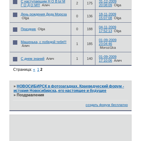
С наступающим Н О В Ы М
31-12-2009
2
175
Г О Д О М!!!
Алич
20:08:09
Olga
День рождения Деда Мороза
18-11-2009
0
136
Olga
15:07:08
Olga
04-11-2009
Праздник
Olga
0
188
17:52:13
Olga
01-09-2009
Машенька, с победой тебя!!!
1
185
23:04:46
Алич
Morozi1ka
01-09-2009
С днем знаний
Алич
1
140
17:10:06
Алич
Страница:
«
1
2
»
НОВОСИБИРСК в фотозагадках. Краеведческий форум -
история Новосибирска, его настоящее и будущее
»
Поздравления
создать форум бесплатно