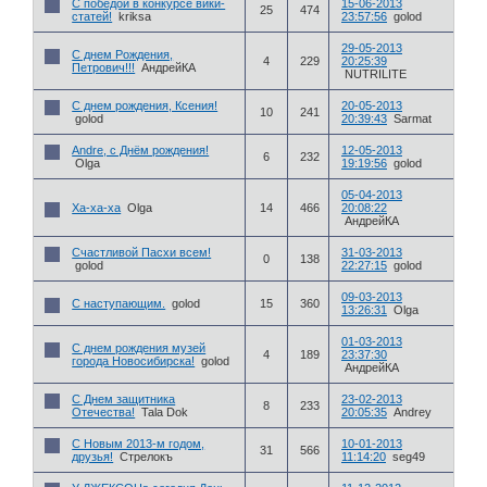
С победой в конкурсе вики-
15-06-2013
25
474
статей!
kriksa
23:57:56
golod
29-05-2013
С днем Рождения,
4
229
20:25:39
Петрович!!!
АндрейКА
NUTRILITE
С днем рождения, Ксения!
20-05-2013
10
241
golod
20:39:43
Sarmat
Andre, с Днём рождения!
12-05-2013
6
232
Olga
19:19:56
golod
05-04-2013
Ха-ха-ха
Olga
14
466
20:08:22
АндрейКА
Счастливой Пасхи всем!
31-03-2013
0
138
golod
22:27:15
golod
09-03-2013
С наступающим.
golod
15
360
13:26:31
Olga
01-03-2013
С днем рождения музей
4
189
23:37:30
города Новосибирска!
golod
АндрейКА
С Днем защитника
23-02-2013
8
233
Отечества!
Tala Dok
20:05:35
Andrey
С Новым 2013-м годом,
10-01-2013
31
566
друзья!
Стрелокъ
11:14:20
seg49