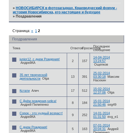
»
НОВОСИБИРСК в фотозагадках. Краеведческий форум -
история Новосибирска, его настоящее и будущее
»
Поздравления
Страница:
«
1
2
Поздравления
Последнее
Тема
Ответов
Просмотров
сообщение
14-04-2014
junior12, с днем Рождения!
2
157
13:24:57
АндрейКА
Ощепков
25-02-2014
35 лет творческой
13
391
03:30:18
Максим
деятельности
Olga
Насекин
15-02-2014
Кстати
Алич
17
512
12:37:06
Olga
С Днём рождения,selica!
15-01-2014
8
184
Андрей Пилипенко
21:50:46
seg49
Сорок - это чудный возраст!
14-01-2014
9
252
АндрейКА
01:31:50
evg_e1
07-01-2014
C днем Рождения!
5
163
20:04:31
Андрей
АндрейКА
Пилипенко