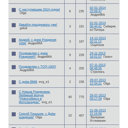
02-01-2014
С наступившим 2014 годом!
6
235
23:08:47
Olga
АндрейКА
01-01-2014
Давайте праздновать уже!
3
191
06:44:41
Сибиряк
golod
из Питера
14-12-2013
Андрей, с днем Рождения
3
187
20:11:13
тебя!
АндрейКА
Ощепков
Поздравляю с днем
24-11-2013
9
228
Рождения!!!
АндрейКА
16:01:57
Галыч
07-11-2013
Поздравляю с ТОП-100!!!
4
205
08:48:05
АндрейКА
Стрелокъ
29-07-2013
С днём ВМФ
evg_e1
2
158
12:34:21
Olga
С Новым Рождением,
Любимый форум
26-07-2013
40
775
"Новосибирск в
09:17:29
Olga
фотозагадках"
evg_e1
21-06-2013
Сергей Тонышев, с Днём
21:16:06
10
407
рождения!
Olga
Валериан
Устюжанин