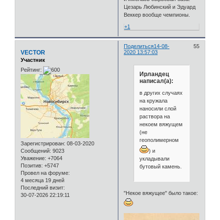
Цезарь Любинский и Эдуард
Веккер вообще чемпионы.
+1
Поделиться
14-08-
55
VECTOR
2020 13:57:03
Участник
Рейтинг:
Ирландец
написал(а):
в других случаях
на кружала
наносили слой
раствора на
некоем вяжущем
(не
геополимерном
Зарегистрирован
: 08-03-2020
) и
Сообщений:
9023
Уважение:
+7064
укладывали
Позитив:
+5747
бутовый камень.
Провел на форуме:
4 месяца 19 дней
Последний визит:
"Некое вяжущее" было такое:
30-07-2026 22:19:11