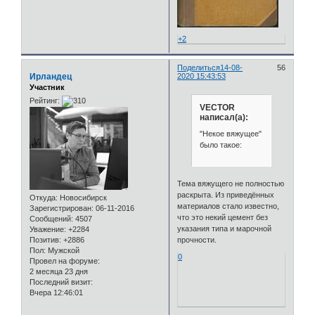
+2
Поделиться
14-08-
56
Ирландец
2020 15:43:53
Участник
Рейтинг:
VECTOR
написал(а):
"Некое вяжущее"
было такое:
Тема вяжущего не полностью
раскрыта. Из приведённых
Откуда:
Новосибирск
материалов стало известно,
Зарегистрирован
: 06-11-2016
что это некий цемент без
Сообщений:
4507
указания типа и марочной
Уважение:
+2284
прочности.
Позитив:
+2886
Пол:
Мужской
0
Провел на форуме:
2 месяца 23 дня
Последний визит:
Вчера 12:46:01