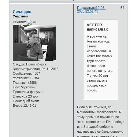
Поделиться
10-08-
54
Ирландец
2020 22:51:43
Участник
Рейтинг:
VECTOR
написал(а):
А вот уже на
Алтайской ж.д.
стали
использовать в
качестве малых
труб просто
Откуда:
Новосибирск
бетон, если
Зарегистрирован
: 06-11-2016
ничего не путаю.
Сообщений:
4507
Т.е. ч/з 20 лет
Уважение:
+2284
стали делать
Позитив:
+2886
проще, как я
Пол:
Мужской
понял.
Провел на форуме:
2 месяца 23 дня
Последний визит:
Вчера 12:46:01
Если быть точным, то
монолитный железобетон. К
тому времени применение
этого композита в РИ вообще
и, в Западной сибири в
частности, уже было освоено
и имелась сырьевая база.