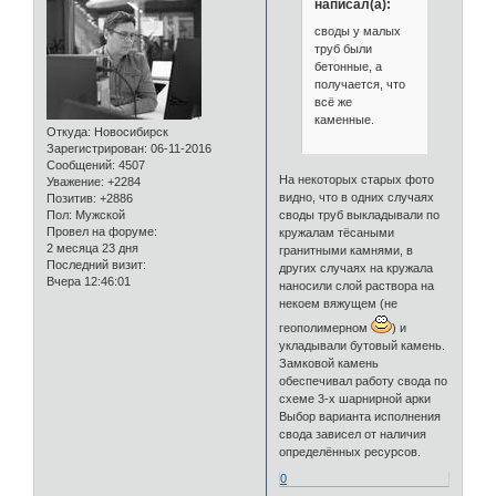
написал(а):
своды у малых
труб были
бетонные, а
получается, что
всё же
каменные.
Откуда:
Новосибирск
Зарегистрирован
: 06-11-2016
Сообщений:
4507
На некоторых старых фото
Уважение:
+2284
видно, что в одних случаях
Позитив:
+2886
Пол:
Мужской
своды труб выкладывали по
Провел на форуме:
кружалам тёсаными
2 месяца 23 дня
гранитными камнями, в
Последний визит:
других случаях на кружала
Вчера 12:46:01
наносили слой раствора на
некоем вяжущем (не
геополимерном
) и
укладывали бутовый камень.
Замковой камень
обеспечивал работу свода по
схеме 3-х шарнирной арки
Выбор варианта исполнения
свода зависел от наличия
определённых ресурсов.
0