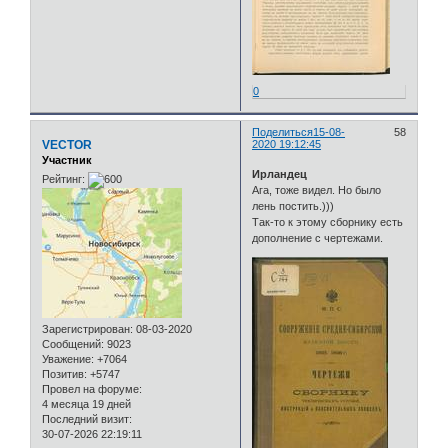
0
Поделиться
15-08-
58
VECTOR
2020 19:12:45
Участник
Ирландец
Рейтинг:
Ага, тоже видел. Но было
лень постить.)))
Так-то к этому сборнику есть
дополнение с чертежами.
Зарегистрирован
: 08-03-2020
Сообщений:
9023
Уважение:
+7064
Позитив:
+5747
Провел на форуме:
4 месяца 19 дней
Последний визит:
30-07-2026 22:19:11