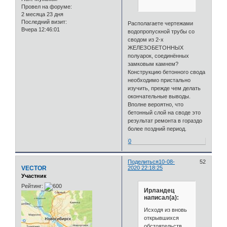
Провел на форуме:
2 месяца 23 дня
Последний визит:
Располагаете чертежами
Вчера 12:46:01
водопропускной трубы со
сводом из 2-х
ЖЕЛЕЗОБЕТОННЫХ
полуарок, соединённых
замковым камнем?
Конструкцию бетонного свода
необходимо пристально
изучить, прежде чем делать
окончательные выводы.
Вполне вероятно, что
бетонный слой на своде это
результат ремонта в гораздо
более поздний период.
0
Поделиться
10-08-
52
VECTOR
2020 22:18:25
Участник
Рейтинг:
Ирландец
написал(а):
Исходя из вновь
открывшихся
обстоятельств,