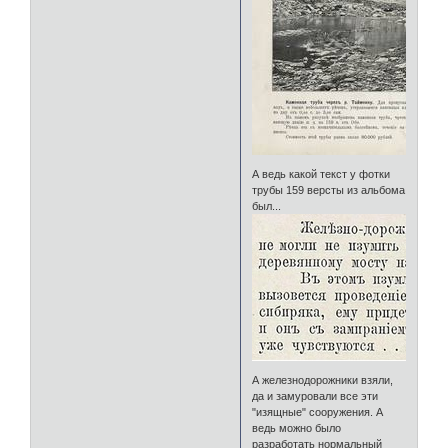
А ведь какой текст у фотки
трубы 159 версты из альбома
был...
А железнодорожники взяли,
да и замуровали все эти
"изящные" сооружения. А
ведь можно было
разработать нормальный