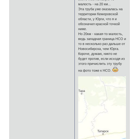
малость - на 20 км...
Эта труба уже оказалась на
территории Кемеровской
области, у Юрги, что я и
обозначил красной точкой
ниже.
Но 20км - какая-то малость,
ведь западная граница НСО и
то в несколько раз дальше от
Новосибирска, чем Юрга.
Короче, думаю, никто не
будет против, если исходя из
этого причислить эту трубу
на фото тоже к НСО.