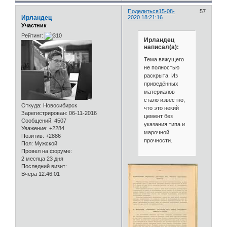
Поделиться
15-08-
57
Ирландец
2020 18:21:16
Участник
Рейтинг:
Ирландец
написал(а):
Тема вяжущего
не полностью
раскрыта. Из
приведённых
материалов
стало известно,
Откуда:
Новосибирск
что это некий
Зарегистрирован
: 06-11-2016
цемент без
Сообщений:
4507
указания типа и
Уважение:
+2284
марочной
Позитив:
+2886
прочности.
Пол:
Мужской
Провел на форуме:
2 месяца 23 дня
Последний визит:
Вчера 12:46:01