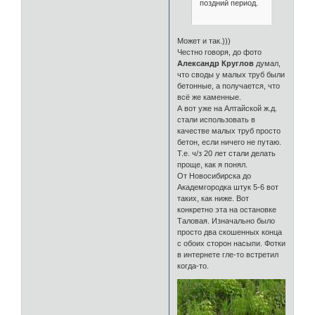
поздний период.
Может и так.)))
Честно говоря, до фото
Александр Круглов
думал,
что своды у малых труб были
бетонные, а получается, что
всё же каменные.
А вот уже на Алтайской ж.д.
стали использовать в
качестве малых труб просто
бетон, если ничего не путаю.
Т.е. ч/з 20 лет стали делать
проще, как я понял.
От Новосибирска до
Академгородка штук 5-6 вот
таких, как ниже. Вот
конкретно эта на остановке
Таловая. Изначально было
просто два скошенных конца
с обоих сторон насыпи. Фотки
в интернете гле-то встретил
когда-то.