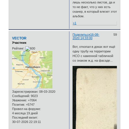
лишь несколько листов, да и
то не факт, что у них есть
сканер, в который влезет этот
альбом.
+1
Поделиться
16-08-
59
VECTOR
2020 14:33:00
Участник
Вот, откопал в доках вот ещё
Рейтинг:
одну трубу на территории
НСО с каменной табличкой
со знаком ж.д. на фасаде...
Зарегистрирован
: 08-03-2020
Сообщений:
9023
Уважение:
+7064
Позитив:
+5747
Провел на форуме:
4 месяца 19 дней
Последний визит:
30-07-2026 22:19:11