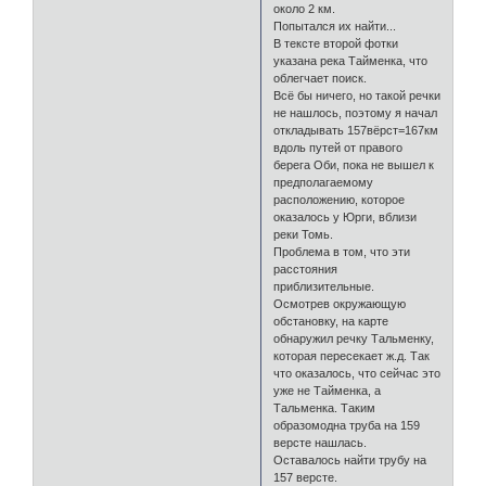
около 2 км.
Попытался их найти...
В тексте второй фотки
указана река Тайменка, что
облегчает поиск.
Всё бы ничего, но такой речки
не нашлось, поэтому я начал
откладывать 157вёрст=167км
вдоль путей от правого
берега Оби, пока не вышел к
предполагаемому
расположению, которое
оказалось у Юрги, вблизи
реки Томь.
Проблема в том, что эти
расстояния
приблизительные.
Осмотрев окружающую
обстановку, на карте
обнаружил речку Тальменку,
которая пересекает ж.д. Так
что оказалось, что сейчас это
уже не Тайменка, а
Тальменка. Таким
образомодна труба на 159
версте нашлась.
Оставалось найти трубу на
157 версте.