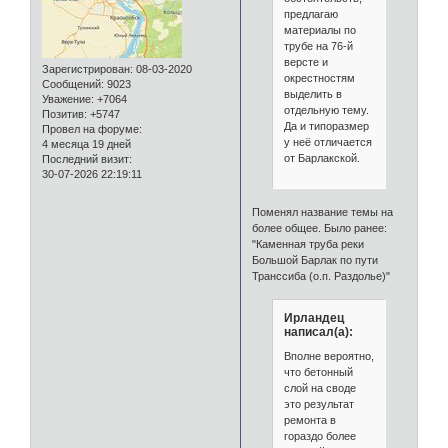
предлагаю
материалы по
трубе на 76-й
версте и
Зарегистрирован
: 08-03-2020
окрестностям
Сообщений:
9023
выделить в
Уважение:
+7064
отдельную тему.
Позитив:
+5747
Да и типоразмер
Провел на форуме:
у неё отличается
4 месяца 19 дней
от Барлакской.
Последний визит:
30-07-2026 22:19:11
Поменял название темы на
более общее. Было ранее:
"Каменная труба реки
Большой Барлак по пути
Транссиба (о.п. Раздолье)"
Ирландец
написал(а):
Вполне вероятно,
что бетонный
слой на своде
это результат
ремонта в
гораздо более