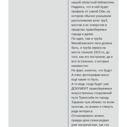
нашей областной библиотеке.
Надеюсь, что в ней будет
профиль от самой Оби, на
котором обычно указывали
расположение всех труб,
мостов и их отверстия в
пределах правобережья
города и далее.
По-идее, там и труба
Михайловского лога должна
быть, и труба оврага на
месте тоннеля 1913-го, до
того, как его построили, да и
все остальные, о которых
неизвестно.
Не факт, конечно, что будут.
А плюс фотографии могут
ещё какие-то быть.
А то ведь тогда будет уже
ДОКУМЕНТ правобережных
искусственных сооружений
пути Транссиба по городу.
Заранее чую обломс по всем
пунктам, но можно и глянуть
ради интереса.
Отсканировать можно,
правда цена скана редких
книг космическая, так что