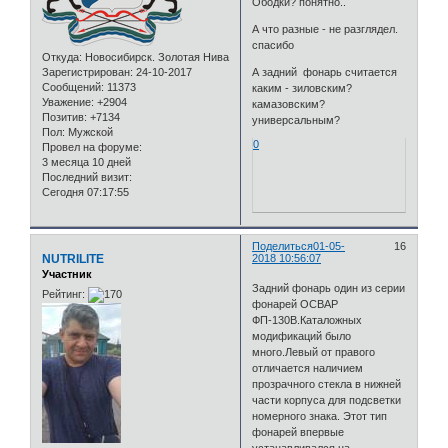
Ободки? понятно..
А что разные - не разглядел.
спасибо
Откуда:
Новосибирск. Золотая Нива
А задний фонарь считается
Зарегистрирован
: 24-10-2017
Сообщений:
11373
каким - зиловским?
Уважение:
+2904
камазовским?
Позитив:
+7134
универсальным?
Пол:
Мужской
0
Провел на форуме:
3 месяца 10 дней
Последний визит:
Сегодня 07:17:55
Поделиться
01-05-
16
NUTRILITE
2018 10:56:07
Участник
Задний фонарь один из серии
Рейтинг:
фонарей ОСВАР
ФП-130В.Каталожных
модификаций было
много.Левый от правого
отличается наличием
прозрачного стекла в нижней
части корпуса для подсветки
номерного знака. Этот тип
фонарей впервые
устанавливался на