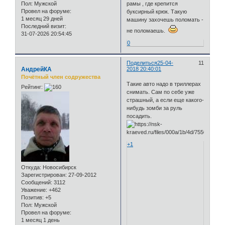
рамы , где крепится
Пол:
Мужской
Провел на форуме:
буксирный крюк. Такую
1 месяц 29 дней
машину захочешь поломать -
Последний визит:
не поломаешь.
31-07-2026 20:54:45
0
Поделиться
25-04-
11
АндрейКА
2018 20:40:01
Почётный член содружества
Такие авто надо в триллерах
Рейтинг:
снимать. Сам по себе уже
страшный, а если еще какого-
нибудь зомби за руль
посадить.
+1
Откуда:
Новосибирск
Зарегистрирован
: 27-09-2012
Сообщений:
3112
Уважение:
+462
Позитив:
+5
Пол:
Мужской
Провел на форуме:
1 месяц 1 день