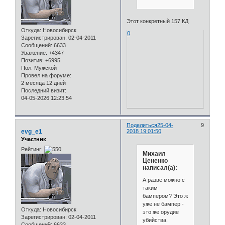
Этот конкретный 157 КД
Откуда:
Новосибирск
0
Зарегистрирован
: 02-04-2011
Сообщений:
6633
Уважение:
+4347
Позитив:
+6995
Пол:
Мужской
Провел на форуме:
2 месяца 12 дней
Последний визит:
04-05-2026 12:23:54
Поделиться
25-04-
9
evg_e1
2018 19:01:50
Участник
Рейтинг:
Михаил
Цененко
написал(а):
А разве можно с
таким
бампером? Это ж
уже не бампер -
Откуда:
Новосибирск
это же орудие
Зарегистрирован
: 02-04-2011
убийства.
Сообщений:
6633