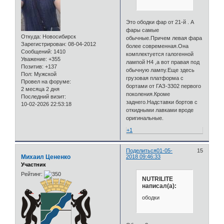
Это ободки фар от 21-й . А
фары самые
Откуда:
Новосибирск
обычные.Причем левая фара
Зарегистрирован
: 08-04-2012
более современная.Она
Сообщений:
1410
комплектуется галогенной
Уважение:
+355
лампой H4 ,а вот правая под
Позитив:
+137
обычную лампу.Еще здесь
Пол:
Мужской
грузовая платформа с
Провел на форуме:
бортами от ГАЗ-3302 первого
2 месяца 2 дня
поколения.Кроме
Последний визит:
заднего.Надставки бортов с
10-02-2026 22:53:18
откидными лавками вроде
оригинальные.
+1
Поделиться
01-05-
15
Михаил Цененко
2018 09:46:33
Участник
Рейтинг:
NUTRILITE
написал(а):
ободки