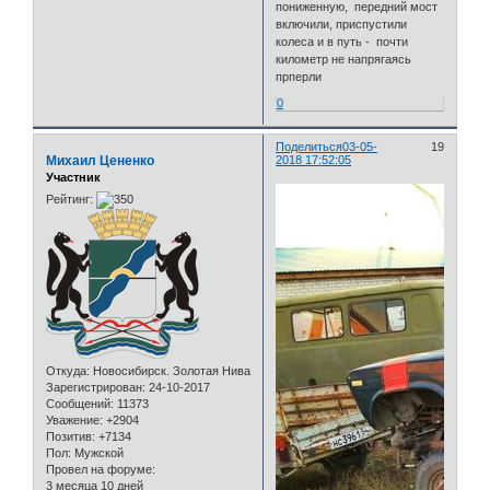
пониженную, передний мост
включили, приспустили
колеса и в путь - почти
километр не напрягаясь
прперли
0
Поделиться
03-05-
19
Михаил Цененко
2018 17:52:05
Участник
Рейтинг:
Откуда:
Новосибирск. Золотая Нива
Зарегистрирован
: 24-10-2017
Сообщений:
11373
Уважение:
+2904
Позитив:
+7134
Пол:
Мужской
Провел на форуме:
3 месяца 10 дней