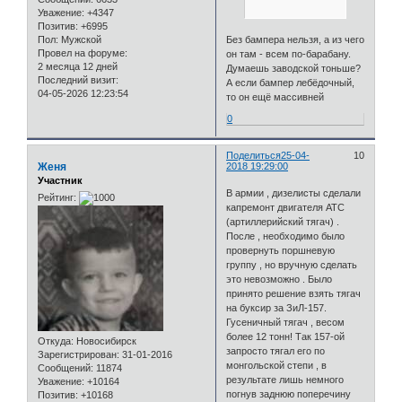
Уважение:
+4347
Позитив:
+6995
Пол:
Мужской
Без бампера нельзя, а из чего
Провел на форуме:
он там - всем по-барабану.
2 месяца 12 дней
Думаешь заводской тоньше?
Последний визит:
А если бампер лебёдочный,
04-05-2026 12:23:54
то он ещё массивней
0
Поделиться
25-04-
10
Женя
2018 19:29:00
Участник
В армии , дизелисты сделали
Рейтинг:
капремонт двигателя АТС
(артиллерийский тягач) .
После , необходимо было
провернуть поршневую
группу , но вручную сделать
это невозможно . Было
принято решение взять тягач
на буксир за ЗиЛ-157.
Гусеничный тягач , весом
более 12 тонн! Так 157-ой
Откуда:
Новосибирск
запросто тягал его по
Зарегистрирован
: 31-01-2016
монгольской степи , в
Сообщений:
11874
результате лишь немного
Уважение:
+10164
погнув заднюю поперечину
Позитив:
+10168