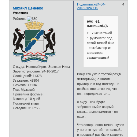
Поделиться
24-04-
4
Михаил Цененко
2018 20:49:15
Участник
Рейтинг:
evg_e1
написал(а):
О! У меня такой
"Трумэняга" под
пятой точкой был
- тож бампер из
швеллера
самделашный
Откуда:
Новосибирск. Золотая Нива
Зарегистрирован
: 24-10-2017
Вижу его уже в третий раз(в
Сообщений:
11373
четвёртый?) с шагом
Уважение:
+2904
примерно в год-полгода - и
Позитив:
+7134
стойкое впечатление, что
Пол:
Мужской
он... передвигается...
Провел на форуме:
3 месяца 10 дней
с виду - как-будто
Последний визит:
заброшенный и старый
Сегодня 07:17:55
хлам... а мне кажется - он
ездит.
Что совершенно точно - кузов
у него то пустой, то полный..
в прошлый раз были какие-то