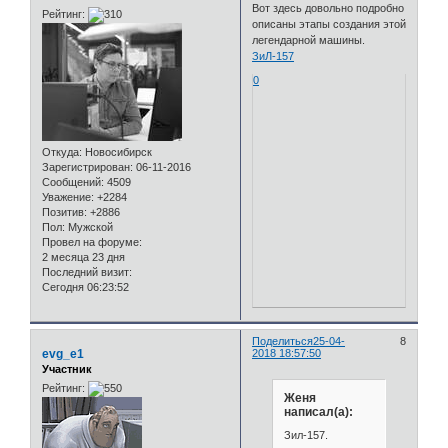
Вот здесь довольно подробно
Рейтинг:
описаны этапы создания этой
легендарной машины.
ЗиЛ-157
0
Откуда:
Новосибирск
Зарегистрирован
: 06-11-2016
Сообщений:
4509
Уважение:
+2284
Позитив:
+2886
Пол:
Мужской
Провел на форуме:
2 месяца 23 дня
Последний визит:
Сегодня 06:23:52
Поделиться
25-04-
8
evg_e1
2018 18:57:50
Участник
Рейтинг:
Женя
написал(а):
Зил-157.