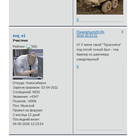
0
Поделиться
24-04-
3
evg_e1
2018 20:23:31
Участник
О! У меня такой "Трумэняга"
Рейтинг:
под пятой точкой был - тож
бампер из швеллера
самделашный
0
Откуда:
Новосибирск
Зарегистрирован
: 02-04-2011
Сообщений:
6633
Уважение:
+4347
Позитив:
+6995
Пол:
Мужской
Провел на форуме:
2 месяца 12 дней
Последний визит:
04-05-2026 12:23:54