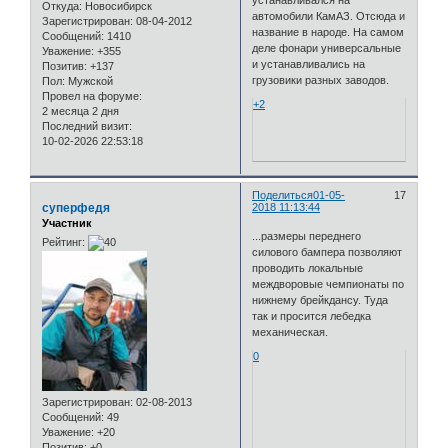
Откуда:
Новосибирск
автомобили КамАЗ. Отсюда и
Зарегистрирован
: 08-04-2012
название в народе. На самом
Сообщений:
1410
деле фонари универсальные
Уважение:
+355
и устанавливались на
Позитив:
+137
грузовики разных заводов.
Пол:
Мужской
Провел на форуме:
+2
2 месяца 2 дня
Последний визит:
10-02-2026 22:53:18
Поделиться
01-05-
17
суперфедя
2018 11:13:44
Участник
...размеры переднего
Рейтинг:
силового бампера позволяют
проводить локальные
междворовые чемпионаты по
нижнему брейкдансу. Туда
так и просится лебедка
механическая.
0
Зарегистрирован
: 02-08-2013
Сообщений:
49
Уважение:
+20
Позитив:
+0