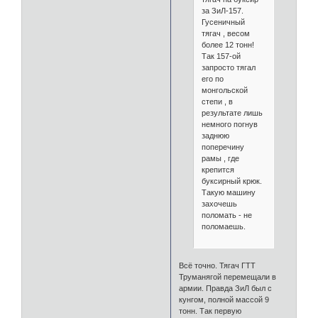
за ЗиЛ-157.
Гусеничный
тягач , весом
более 12 тонн!
Так 157-ой
запросто тягал
его по
монгольской
степи , в
результате лишь
немного погнув
заднюю
поперечину
рамы , где
крепится
буксирный крюк.
Такую машину
захочешь
поломать - не
поломаешь.
Всё точно. Тягач ГТТ
Труманягой перемещали в
армии. Правда ЗиЛ был с
кунгом, полной массой 9
тонн. Так первую