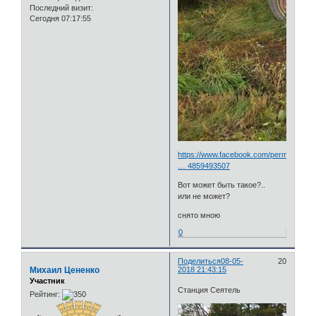
Последний визит:
Сегодня 07:17:55
https://www.facebook.com/permalink.ph
… 4859493507
Вот может быть такое?..
или не может?
снято мною
0
Поделиться
08-05-
20
Михаил Цененко
2018 21:43:15
Участник
Станция Сеятель
Рейтинг: