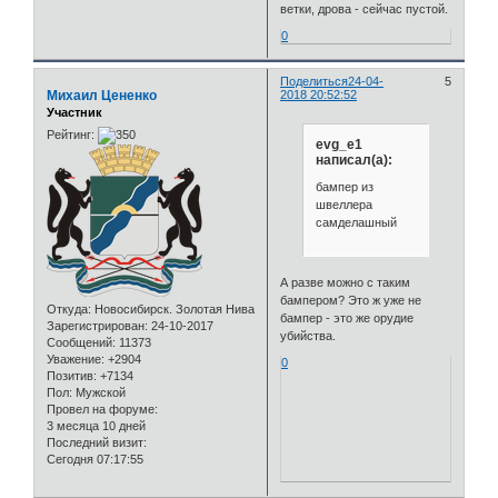
ветки, дрова - сейчас пустой.
0
Поделиться
24-04-
5
Михаил Цененко
2018 20:52:52
Участник
Рейтинг:
evg_e1
написал(а):
бампер из
швеллера
самделашный
А разве можно с таким
бампером? Это ж уже не
Откуда:
Новосибирск. Золотая Нива
бампер - это же орудие
Зарегистрирован
: 24-10-2017
убийства.
Сообщений:
11373
Уважение:
+2904
0
Позитив:
+7134
Пол:
Мужской
Провел на форуме:
3 месяца 10 дней
Последний визит:
Сегодня 07:17:55