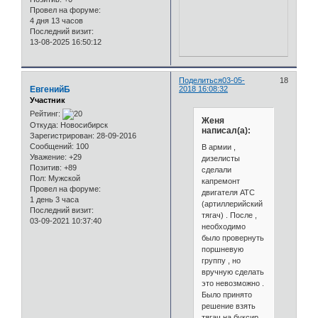
Провел на форуме:
4 дня 13 часов
Последний визит:
13-08-2025 16:50:12
Поделиться
03-05-
18
ЕвгенийБ
2018 16:08:32
Участник
Рейтинг:
Женя
Откуда:
Новосибирск
написал(а):
Зарегистрирован
: 28-09-2016
Сообщений:
100
В армии ,
Уважение:
+29
дизелисты
Позитив:
+89
сделали
Пол:
Мужской
капремонт
Провел на форуме:
двигателя АТС
1 день 3 часа
(артиллерийский
Последний визит:
тягач) . После ,
03-09-2021 10:37:40
необходимо
было провернуть
поршневую
группу , но
вручную сделать
это невозможно .
Было принято
решение взять
тягач на буксир