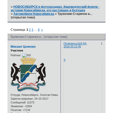
»
НОВОСИБИРСК в фотозагадках. Краеведческий форум -
история Новосибирска, его настоящее и будущее
»
Автомобили Новосибирска
»
Труженик-Старичок и...
(открытая тема)
Страница:
1
2
3
…
9
»
Труженик-Старичок и... (открытая тема)
Поделиться
24-04-
1
Михаил Цененко
2018 20:12:45
Участник
.
Рейтинг:
0
Откуда:
Новосибирск. Золотая Нива
Зарегистрирован
: 24-10-2017
Сообщений:
11373
Уважение:
+2904
Позитив:
+7134