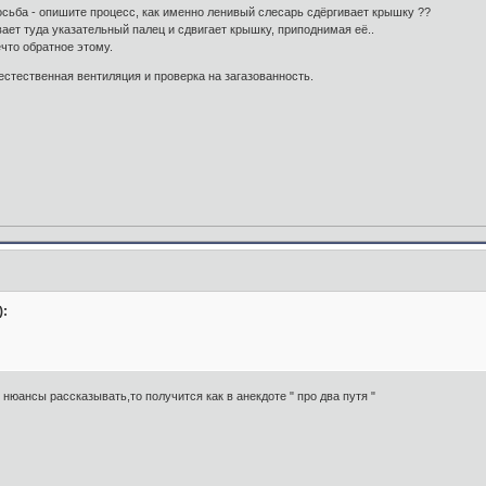
осьба - опишите процесс, как именно ленивый слесарь сдёргивает крышку ??
вает туда указательный палец и сдвигает крышку, приподнимая её..
нечто обратное этому.
о естественная вентиляция и проверка на загазованность.
):
 нюансы рассказывать,то получится как в анекдоте " про два путя "