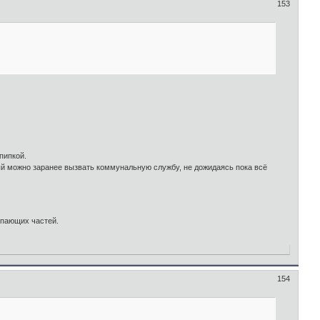
153
пипкой.
рый можно заранее вызвать коммунальную службу, не дожидаясь пока всё
упающих частей.
154