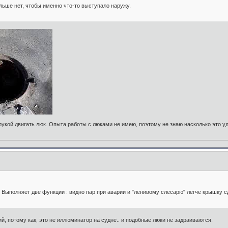
льше нет, чтобы именно что-то выступало наружу.
 рукой двигать люк. Опыта работы с люками не имею, поэтому не знаю насколько это у
 Выполняет две функции : видно пар при аварии и "ленивому слесарю" легче крышку с
ий, потому как, это не иллюминатор на судне.. и подобные люки не задраиваются.