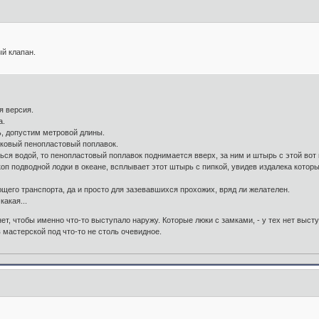
й клапан.
я версия.
а.
, допустим метровой длины.
сковый пенопластовый поплавок.
ься водой, то пенопластовый поплавок поднимается вверх, за ним и штырь с этой вот 
скоп подводной лодки в океане, всплывает этот штырь с пипкой, увидев издалека кото
ющего транспорта, да и просто для зазевавшихся прохожих, вряд ли желателен.
какая...
ет, чтобы именно что-то выступало наружу. Которые люки с замками, - у тех нет выст
мастерской под что-то не столь очевидное.