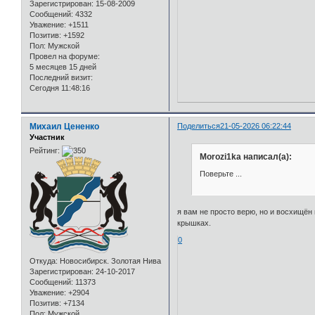
Зарегистрирован
: 15-08-2009
Сообщений:
4332
Уважение:
+1511
Позитив:
+1592
Пол:
Мужской
Провел на форуме:
5 месяцев 15 дней
Последний визит:
Сегодня 11:48:16
Михаил Цененко
Поделиться
21-05-2026 06:22:44
Участник
Рейтинг:
Morozi1ka написал(а):
Поверьте ...
я вам не просто верю, но и восхищё
крышках.
0
Откуда:
Новосибирск. Золотая Нива
Зарегистрирован
: 24-10-2017
Сообщений:
11373
Уважение:
+2904
Позитив:
+7134
Пол:
Мужской