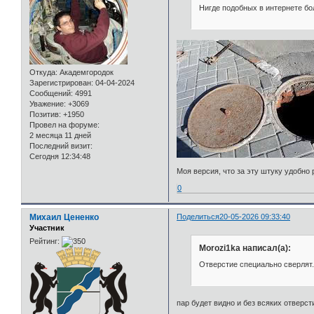
Нигде подобных в интернете бо
Откуда:
Академгородок
Зарегистрирован
: 04-04-2024
Сообщений:
4991
Уважение:
+3069
Позитив:
+1950
Провел на форуме:
2 месяца 11 дней
Последний визит:
Сегодня 12:34:48
Моя версия, что за эту штуку удобно
0
Михаил Цененко
Поделиться
20-05-2026 09:33:40
Участник
Рейтинг:
Morozi1ka написал(а):
Отверстие специально сверлят.
пар будет видно и без всяких отверст