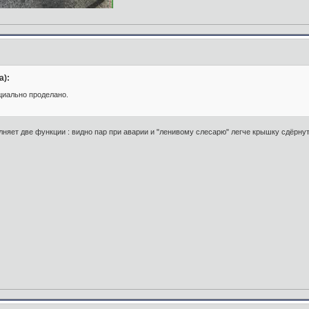
а):
ециально проделано.
няет две функции : видно пар при аварии и "ленивому слесарю" легче крышку сдёрнут