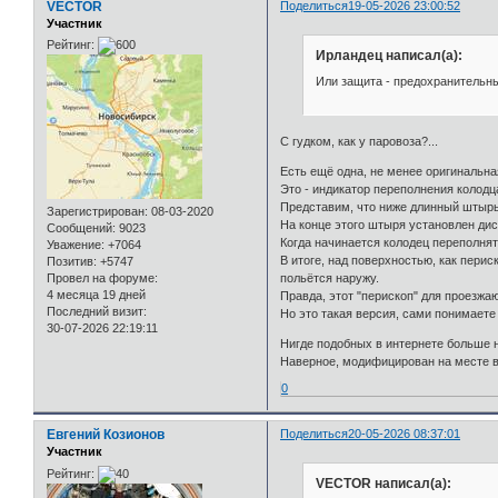
VECTOR
Поделиться
19-05-2026 23:00:52
Участник
Рейтинг:
Ирландец написал(а):
Или защита - предохранительны
С гудком, как у паровоза?...
Есть ещё одна, не менее оригинальна
Это - индикатор переполнения колодц
Представим, что ниже длинный штырь
Зарегистрирован
: 08-03-2020
На конце этого штыря установлен ди
Сообщений:
9023
Когда начинается колодец переполнят
Уважение:
+7064
В итоге, над поверхностью, как пери
Позитив:
+5747
Провел на форуме:
польётся наружу.
4 месяца 19 дней
Правда, этот "перископ" для проезжа
Последний визит:
Но это такая версия, сами понимаете 
30-07-2026 22:19:11
Нигде подобных в интернете больше н
Наверное, модифицирован на месте в 
0
Евгений Козионов
Поделиться
20-05-2026 08:37:01
Участник
Рейтинг:
VECTOR написал(а):