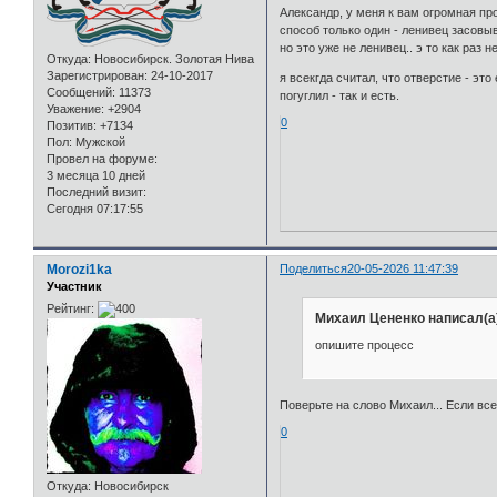
Александр, у меня к вам огромная пр
способ только один - ленивец засовы
но это уже не ленивец.. э то как раз 
Откуда:
Новосибирск. Золотая Нива
Зарегистрирован
: 24-10-2017
я всекгда считал, что отверстие - эт
Сообщений:
11373
погуглил - так и есть.
Уважение:
+2904
0
Позитив:
+7134
Пол:
Мужской
Провел на форуме:
3 месяца 10 дней
Последний визит:
Сегодня 07:17:55
Morozi1ka
Поделиться
20-05-2026 11:47:39
Участник
Рейтинг:
Михаил Цененко написал(а
опишите процесс
Поверьте на слово Михаил... Если все
0
Откуда:
Новосибирск