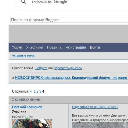
Форум
Участники
Правила
Регистрация
Войти
Активные темы
Привет, Гость!
Войдите
или
зарегистрируйтесь
.
»
НОВОСИБИРСК в фотозагадках. Краеведческий форум - история 
Страница:
«
1
2
3
4
О крышках люков
Евгений Козионов
Поделиться
19-05-2026 12:46:11
Участник
Вот вам до кучи и от меня Днепролит.
Рейтинг:
Находится на тротуаре в Академгород