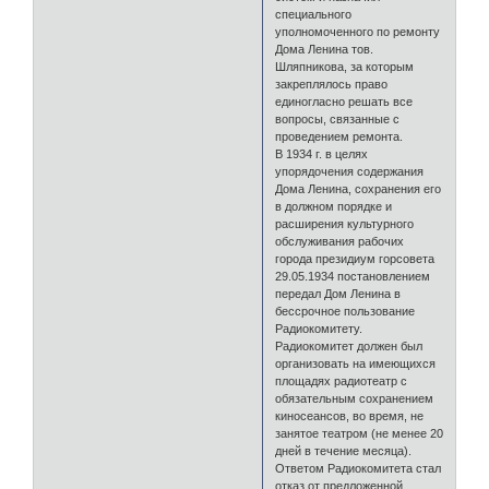
специального
уполномоченного по ремонту
Дома Ленина тов.
Шляпникова, за которым
закреплялось право
единогласно решать все
вопросы, связанные с
проведением ремонта.
В 1934 г. в целях
упорядочения содержания
Дома Ленина, сохранения его
в должном порядке и
расширения культурного
обслуживания рабочих
города президиум горсовета
29.05.1934 постановлением
передал Дом Ленина в
бессрочное пользование
Радиокомитету.
Радиокомитет должен был
организовать на имеющихся
площадях радиотеатр с
обязательным сохранением
киносеансов, во время, не
занятое театром (не менее 20
дней в течение месяца).
Ответом Радиокомитета стал
отказ от предложенной