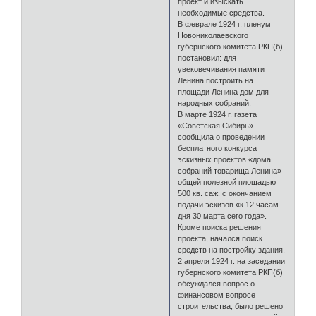
проект и изыскать
необходимые средства.
В феврале 1924 г. пленум
Новониколаевского
губернского комитета РКП(б)
постановил: для
увековечивания памяти
Ленина построить на
площади Ленина дом для
народных собраний.
В марте 1924 г. газета
«Советская Сибирь»
сообщила о проведении
бесплатного конкурса
эскизных проектов «дома
собраний товарища Ленина»
общей полезной площадью
500 кв. саж. с окончанием
подачи эскизов «к 12 часам
дня 30 марта сего года».
Кроме поиска решения
проекта, начался поиск
средств на постройку здания.
2 апреля 1924 г. на заседании
губернского комитета РКП(б)
обсуждался вопрос о
финансовом вопросе
строительства, было решено