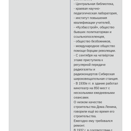
- Центральная библиотека,
- краевая научно-
педагогическая лаборатория,
- институт повышения
квалификации учителей,
- «Кузбасстрой», общество
бывших политкаторжан и
ссыльнопоселенцев,
- общество безбожников,
- международное общество
помощи борцам революции.
- С сентября на четвёртом
этаже приступила к
регулярной передаче
радиогазеты и
радиоконцертов Сибирская
широковещательная станция.
- В 1930е гг. в здание работал
кинотеатр на 850 мест с
несколькими ежедневными
сеансами.
О низком качестве
строительства Дома Ленина,
говорили ещё во время его
строительства.
Ежегодно ему требовался
ремонт.
В 1932 г. в соответствии с