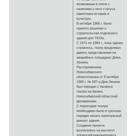
возможным в связи с
наличием у него статуса
памятника истории и
культуры.
В октябре 1966 г. было
принято решение о
строительстве отдельного
здания для ТЮЗа.
С 1971 по 1984 г., пока здание
строилось, театр продолжал
давать представления на
аварийных площадках Дома
Ленина.
Распоряжением
Новосибирского
облисполкома от 9 октября
1985 г. № 687-р Дом Ленина
был передан с баланса
театра на баланс
Новосибирской областной
филармонии.
С переездом театра
необходимо было в срочном
порядке начать капитальный
ремонт здания.
Создание проекта
возлагалось на институт
«Новосибгражданпроект».