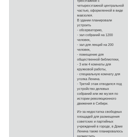
трехэтажное с
четырехэтажной центральной
частью, оформленной в виде
мавзолея.
В здании планировали
устроить
- обсерваторию,
- зал собраний на 1200
человек,
- зал для лекций на 200
человек,
- помещение для
общественной библиотеки,
- 3 или 4 комнаты для
кружковой работы,
- специальную комнату для
уголка Ленина.
- Третий этаж отводился под
устройство деловых
собраний или же музея по
истории революционного
движения в Сибири.
Из-за недостатка свободных
площадей для размещения
советских и партийных
учреждений в городе, в Доме
Ленина также планировалось
разместить