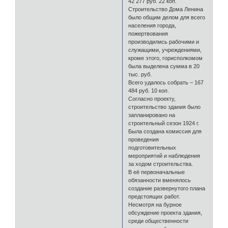
42 277 руб. 22 коп.
Строительство Дома Ленина
было общим делом для всего
населения города,
пожертвования
производились рабочими и
служащими, учреждениями,
кроме этого, горисполкомом
была выделена сумма в 20
тыс. руб.
Всего удалось собрать – 167
484 руб. 10 коп.
Согласно проекту,
строительство здания было
запланировано на
строительный сезон 1924 г.
Была создана комиссия для
проведения
подготовительных
мероприятий и наблюдения
за ходом строительства.
В её первоначальные
обязанности вменялось
создание развернутого плана
предстоящих работ.
Несмотря на бурное
обсуждение проекта здания,
среди общественности