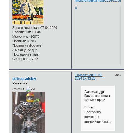
0
Зарегистрирован
: 07-04-2020
Сообщений:
10044
Уважение:
+10070
Позитив:
+8708
Провел на форуме:
3 месяца 22 дня
Последний визит:
Сегодня 11:17:42
Поделиться
16-10-
306
petrogradskiy
2024 17:33:26
Участник
Рейтинг:
Александр
Валентинович
написал(а):
И еще.
Прекрасно
помню те
цветочные часы.