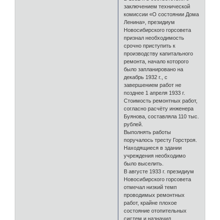
заключением технической
комиссии «О состоянии Дома
Ленина», президиум
Новосибирского горсовета
признал необходимость
срочно приступить к
производству капитального
ремонта, начало которого
было запланировано на
декабрь 1932 г., с
завершением работ не
позднее 1 апреля 1933 г.
Стоимость ремонтных работ,
согласно расчёту инженера
Буянова, составляла 110 тыс.
рублей.
Выполнять работы
поручалось тресту Горстроя.
Находящиеся в здании
учреждения необходимо
было выселить.
В августе 1933 г. президиум
Новосибирского горсовета
отмечал низкий темп
проводимых ремонтных
работ, крайне плохое
состояние отопительных
систем и назначил