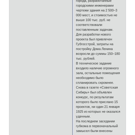
города, разработанные
городскими инженерами
чертежи здания на 2 500–3
000 мест, и стоимостью не
выше 100 тыс. руб. не
соответствовали
поставленным задачам.
Для разработки нового
проекта был привлечен
Губгосстрой, затраты на
постройку Дома Ленина
возросли до суммы 150–180
тыс. рублей.
В техническое задание
входило наличие огромного
зала, остальные помещения
необходимо было
спланировать скромнее.
Снова в газете «Советская
Сибирь» был объявлен
конкурс, по результатам
которого было прислано 15
проектов, ни один 21 января
1925 из которых не оказался
удачным.
На последнем заседании
губкома в первоначальный
замысел были внесены