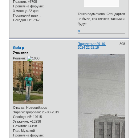
Позитив:
+8708
Провел на форуме:
3 месяца 22 дня
Тонко подмечено! Стандартов
Последний визит:
не было, как сложат, такими и
Сегодня 11:17:42
будут.
0
Поделиться
29-10-
308
Gelo p
2024 22:52:19
Участник
Рейтинг:
Откуда:
Новосибирск
Зарегистрирован
: 25-08-2019
Сообщений:
10115
Уважение:
+13238
Позитив:
+4198
Пол:
Мужской
Провел на форуме: