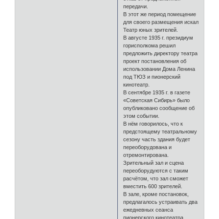
передачи.
В этот же период помещение
для своего размещения искал
Театр юных зрителей.
В августе 1935 г. президиум
горисполкома решил
предложить директору театра
проект постановления об
использовании Дома Ленина
под ТЮЗ и пионерский
кинотеатр.
В сентябре 1935 г. в газете
«Советская Сибирь» было
опубликовано сообщение об
этом событии.
В нём говорилось, что к
предстоящему театральному
сезону часть здания будет
переоборудована и
отремонтирована.
Зрительный зал и сцена
переоборудуются с таким
расчётом, что зал сможет
вместить 600 зрителей.
В зале, кроме постановок,
предлагалось устраивать два
ежедневных сеанса
пионерского кинотеатра.