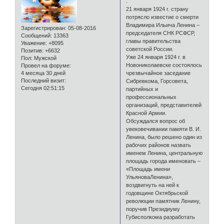
.
21 января 1924 г. страну
потрясло известие о смерти
Владимира Ильича Ленина –
Зарегистрирован
: 05-08-2016
председателя СНК РСФСР,
Сообщений:
13363
главы правительства
Уважение:
+8095
советской России.
Позитив:
+6632
Уже 24 января 1924 г. в
Пол:
Мужской
Новониколаевске состоялось
Провел на форуме:
4 месяца 30 дней
чрезвычайное заседание
Последний визит:
Сибревкома, Горсовета,
Сегодня 02:51:15
партийных и
профессиональных
организаций, представителей
Красной Армии.
Обсуждался вопрос об
увековечивании памяти В. И.
Ленина, было решено один из
рабочих районов назвать
именем Ленина, центральную
площадь города именовать –
«Площадь имени
УльяноваЛенина»,
воздвигнуть на ней к
годовщине Октябрьской
революции памятник Ленину,
поручив Президиуму
Губисполкома разработать