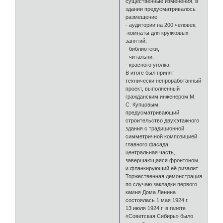
существенные изменения, в
здании предусматривалось
размещение
- аудитории на 200 человек,
-комнаты для кружковых
занятий,
- библиотеки,
- читальни,
- красного уголка.
В итоге был принят
технически непроработанный
проект, выполненный
гражданским инженером М.
С. Купцовым,
предусматривающий
строительство двухэтажного
здания с традиционной
симметричной композицией
главного фасада:
центральная часть,
завершающаяся фронтоном,
и фланкирующий её ризалит.
Торжественная демонстрация
по случаю закладки первого
камня Дома Ленина
состоялась 1 мая 1924 г.
13 июля 1924 г. в газете
«Советская Сибирь» было