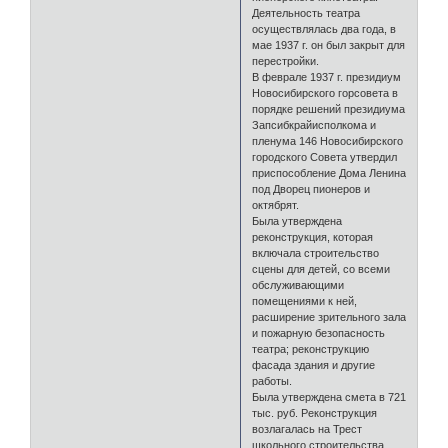
Деятельность театра
осуществлялась два года, в
мае 1937 г. он был закрыт для
перестройки.
В феврале 1937 г. президиум
Новосибирского горсовета в
порядке решений президиума
Запсибкрайисполкома и
пленума 146 Новосибирского
городского Совета утвердил
приспособление Дома Ленина
под Дворец пионеров и
октябрят.
Была утверждена
реконструкция, которая
включала строительство
сцены для детей, со всеми
обслуживающими
помещениями к ней,
расширение зрительного зала
и пожарную безопасность
театра; реконструкцию
фасада здания и другие
работы.
Была утверждена смета в 721
тыс. руб. Реконструкция
возлагалась на Трест
школьного строительства,