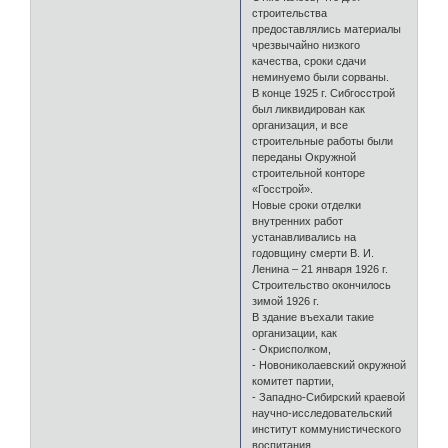
строительства
предоставлялись материалы
чрезвычайно низкого
качества, сроки сдачи
неминуемо были сорваны.
В конце 1925 г. Сибгосстрой
был ликвидирован как
организация, и все
строительные работы были
переданы Окружной
строительной конторе
«Госстрой».
Новые сроки отделки
внутренних работ
устанавливались на
годовщину смерти В. И.
Ленина – 21 января 1926 г.
Строительство окончилось
зимой 1926 г.
В здание въехали такие
организации, как
- Окрисполком,
- Новониколаевский окружной
комитет партии,
- Западно-Сибирский краевой
научно-исследовательский
институт коммунистического
воспитания,