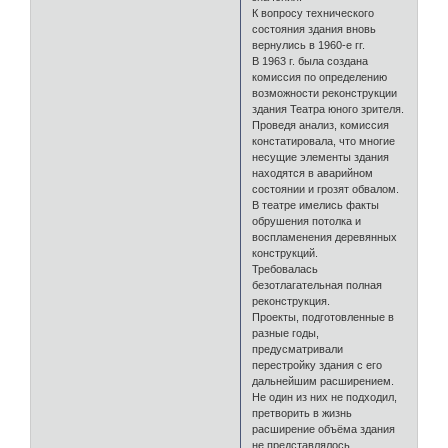
К вопросу технического
состояния здания вновь
вернулись в 1960-е гг.
В 1963 г. была создана
комиссия по определению
возможности реконструкции
здания Театра юного зрителя.
Проведя анализ, комиссия
констатировала, что многие
несущие элементы здания
находятся в аварийном
состоянии и грозят обвалом.
В театре имелись факты
обрушения потолка и
воспламенения деревянных
конструкций.
Требовалась
безотлагательная полная
реконструкция.
Проекты, подготовленные в
разные годы,
предусматривали
перестройку здания с его
дальнейшим расширением.
Не один из них не подходил,
претворить в жизнь
расширение объёма здания
не представлялось