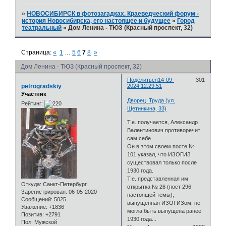
»
НОВОСИБИРСК в фотозагадках. Краеведческий форум -
история Новосибирска, его настоящее и будущее
»
Город
театральный
»
Дом Ленина - ТЮЗ (Красный проспект, 32)
Страница:
«
1
…
5
6
7
8
»
Дом Ленина - ТЮЗ (Красный проспект, 32)
Поделиться
14-09-
301
petrogradskiy
2024 12:29:51
Участник
Дворец Труда (ул.
Рейтинг:
Щетинкина, 33)
Т.е. получается, Александр
Валентинович противоречит
сам себе.
Он в этом своем посте №
101 указал, что ИЗОГИЗ
существовал только после
1930 года.
Т.е. представленная им
Откуда:
Санкт-Петербург
открытка № 26 (пост 296
Зарегистрирован
: 06-05-2020
настоящей темы),
Сообщений:
5025
выпущенная ИЗОГИЗом, не
Уважение:
+1836
могла быть выпущена ранее
Позитив:
+2791
1930 года...
Пол:
Мужской