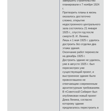
завершить строительство
планировали к 7 ноября 1924
г.
Претворить планы в жизнь
оказалось достаточно
сложно, открытие
недостроенного центрального
зала состоялось 21 января
1925 г., спустя год после
смерти В. И. Ленина.
Лишь к 1 мая 1925 г. удалось
достроить без отделки два
этажа здания.
Окончание работ перенесли
на декабрь 1925 г.
Достроить здание не удалось,
уже в августе 1925 г. был
пересмотрен уже
существующий проект, и
выстроенное здание было
провозглашено не
отвечающим современным
архитектурным требованиям.
В «Советской Сибири» был
опубликован новый проект
Дома Ленина, согласно
которому здание
предлагалось перестроить в