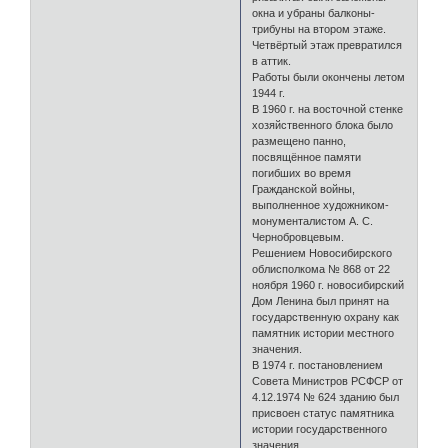
окна и убраны балконы-
трибуны на втором этаже.
Четвёртый этаж превратился
в аттик.
Работы были окончены летом
1944 г.
В 1960 г. на восточной стенке
хозяйственного блока было
размещено панно,
посвящённое памяти
погибших во время
Гражданской войны,
выполненное художником-
монументалистом А. С.
Чернобровцевым.
Решением Новосибирского
облисполкома № 868 от 22
ноября 1960 г. новосибирский
Дом Ленина был принят на
государственную охрану как
памятник истории местного
значения.
В 1974 г. постановлением
Совета Министров РСФСР от
4.12.1974 № 624 зданию был
присвоен статус памятника
истории государственного
значения.