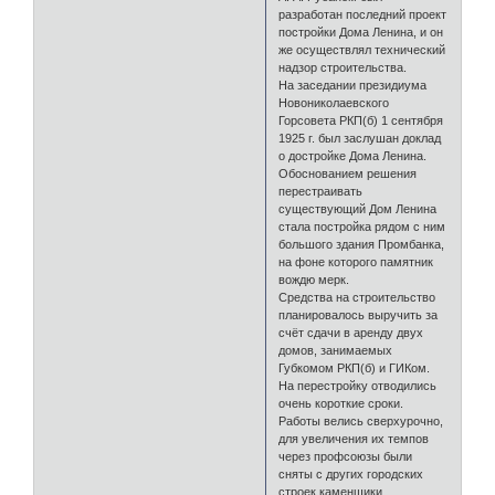
разработан последний проект
постройки Дома Ленина, и он
же осуществлял технический
надзор строительства.
На заседании президиума
Новониколаевского
Горсовета РКП(б) 1 сентября
1925 г. был заслушан доклад
о достройке Дома Ленина.
Обоснованием решения
перестраивать
существующий Дом Ленина
стала постройка рядом с ним
большого здания Промбанка,
на фоне которого памятник
вождю мерк.
Средства на строительство
планировалось выручить за
счёт сдачи в аренду двух
домов, занимаемых
Губкомом РКП(б) и ГИКом.
На перестройку отводились
очень короткие сроки.
Работы велись сверхурочно,
для увеличения их темпов
через профсоюзы были
сняты с других городских
строек каменщики.