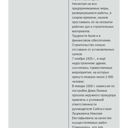
Несмотря на все
предпринимаемые меры,
развернувшиеся работы, в
скором времени, начали
простаивать из-за нехватки
рабочих рук и строительных
материалов.
Трудности были и в
финансовом обеспечении.
Строительство сильно
отставало от установленных
сроков.
7 ноября 1925 г., в ещё
недостроенном здании,
состоялись торжественные
мероприятия, на которых
присутствовало около 2 000
человек.
В январе 1926 г. комиссия по
постройке Дома Ленина
просила окружного прокурора
привлечь к уголовной
ответственности
руководителя Сибгосстроя
Луциковича Николая
Евстафьевича за качество
осуществляемых работ.
Отмечалось, что для