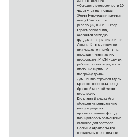
дано объявление:
«Сегодня в воскресенье, в 10
часов утра на площади
Жертв Революции (имеется
ввиду Сквер жертв
революции, ныне – Сквер
Героев революции),
состоится закладка
фундамента дома имени тов.
Ленина. К этому времени
приглашаются прибыть на
площадь члены партии,
профсоюзов, РКСМ и других
рабочих организаций, и все
имеющие кирпич на
постройку дома».
Дом Ленина строился вдоль
Красного проспекта перед
братской могилой жертв
революции.
Его главный фасад был
обращён на центральную
улицу города, на
противоположном фасаде
планировалось размещение
балконов для ораторов.
Сроки на строительство
отводились очень сжатые,