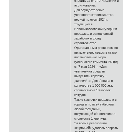
строить за счёт отчислений и
ассигнований.
Для осуществления
успешного строительства
весной и летом 1924 г.
трудящиеся
Новониколаевской губернии
передавали однодневный
заработок в фонд
строительства.
Оригинальным решением по
привлечению средств стало
постановление Бюро
губернского комитета РКП(б)
от 7 мая 1924 г.: «Для
увеличения средств
выпустить карточку –
„кирпич“ на Дом Ленина в
количестве 1 000 000 экз.
стоимостью в 10 копеек
каждая».
Такие карточки продавали в
городе и по всей губернии,
любой гражданин,
покупающий её, оплачивал
стоимость 1 кирпича.
За время реализации
«кирпичей» удалось собрать