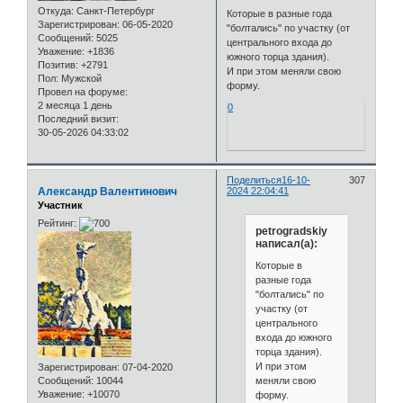
Откуда:
Санкт-Петербург
Которые в разные года
Зарегистрирован
: 06-05-2020
"болтались" по участку (от
Сообщений:
5025
центрального входа до
Уважение:
+1836
южного торца здания).
Позитив:
+2791
И при этом меняли свою
Пол:
Мужской
форму.
Провел на форуме:
2 месяца 1 день
0
Последний визит:
30-05-2026 04:33:02
Поделиться
16-10-
307
Александр Валентинович
2024 22:04:41
Участник
Рейтинг:
petrogradskiy
написал(а):
Которые в
разные года
"болтались" по
участку (от
центрального
входа до южного
торца здания).
И при этом
Зарегистрирован
: 07-04-2020
меняли свою
Сообщений:
10044
Уважение:
+10070
форму.