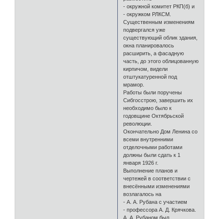
- окружной комитет РКП(б) и
- окружком РЛКСМ.
Существенным изменениям
подвергался уже
существующий облик здания,
окна планировалось
расширить, а фасадную
часть, до этого облицованную
кирпичом, видели
отштукатуренной под
мрамор.
Работы были поручены
Сибгосстрою, завершить их
необходимо было к
годовщине Октябрьской
революции.
Окончательно Дом Ленина со
всеми внутренними
отделочными работами
должны были сдать к 1
января 1926 г.
Выполнение планов и
чертежей в соответствии с
внесёнными изменениями
возлагалось на
- А. А. Рубана с участием
- профессора А. Д. Крячкова.
А. А. Рубаном был