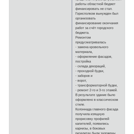
работы областной бюджет
финансировать не стал.
Горисполком вынужден был
организовать
финансирование окончания
работ за счёт городского
бюджета.
Ремонтом
предусматривалась
- замена кровельного
материала,
- оформление фасадов,
постройка
- склада декораций,
- проходной будки,
- заборов и
- ворот,
- трансформаторной будки,
- ремонт 2-го и 3-го этажей.
В результате здание было
оформлено в классическом
стиле.
Колоннада главного фасада
получила изящную
прорисовку профилей
капителей, появились
карнизы, в боковых
ризалитах были заложены