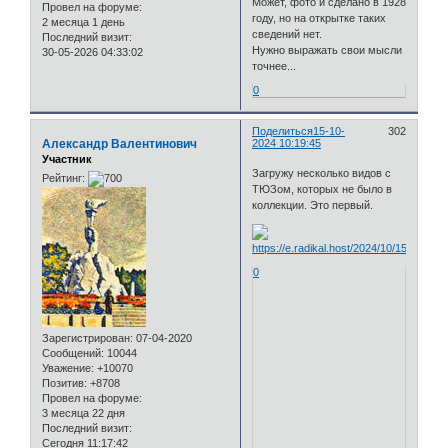
Может, фото и сделано в 1928
Провел на форуме:
году, но на открытке таких
2 месяца 1 день
сведений нет.
Последний визит:
Нужно выражать свои мысли
30-05-2026 04:33:02
точнее...
0
Поделиться
15-10-
302
Александр Валентинович
2024 10:19:45
Участник
Загружу несколько видов с
Рейтинг:
ТЮЗом, которых не было в
коллекции. Это первый.
0
Зарегистрирован
: 07-04-2020
Сообщений:
10044
Уважение:
+10070
Позитив:
+8708
Провел на форуме:
3 месяца 22 дня
Последний визит:
Сегодня 11:17:42