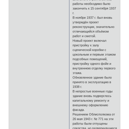
работы необходимо было
закончить к 15 сентября 1937
г.
В ноябре 1937 г. был вновь
утверждён проект
реконструкции, значительно
отличающийся объёмом
работ и сметой.
Новый проект включал
пристройку к залу
сценической коробки с
цокольным и первым этажом
подсобных помещений,
пристройку одного фойе и
внутреннюю отделку первого
этажа.
Обновленное здание было
принято в эксплуатацию в
1938 г.
В непростые военные годы
здание вновь подверглось
капитальному ремонту и
внешнему оформлению
фасада.
Решением Облисполкома от
26 мая 1943 г. № 771 на эти
работы были отпущены
средства, но развернувшиеся