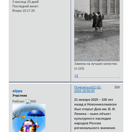
3 месяца 29 дней
Последний визит:
Вчера 19:17:20
Замена на лучшее качество.
(п.116)
+2
Поделиться
21-01-
309
alippa
2025 18:50:50
Участник
21 января 2025 – 100 лет
Рейтинг:
назад в Новониколаевске
был открыт Дом им. В. И.
Ленина – ныне объект
культурного наследия
народов России
регионального значения
.