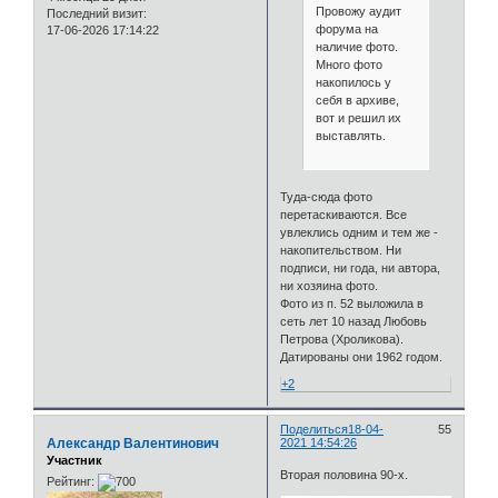
Провожу аудит
Последний визит:
форума на
17-06-2026 17:14:22
наличие фото.
Много фото
накопилось у
себя в архиве,
вот и решил их
выставлять.
Туда-сюда фото
перетаскиваются. Все
увлеклись одним и тем же -
накопительством. Ни
подписи, ни года, ни автора,
ни хозяина фото.
Фото из п. 52 выложила в
сеть лет 10 назад Любовь
Петрова (Хроликова).
Датированы они 1962 годом.
+2
Поделиться
18-04-
55
Александр Валентинович
2021 14:54:26
Участник
Вторая половина 90-х.
Рейтинг: