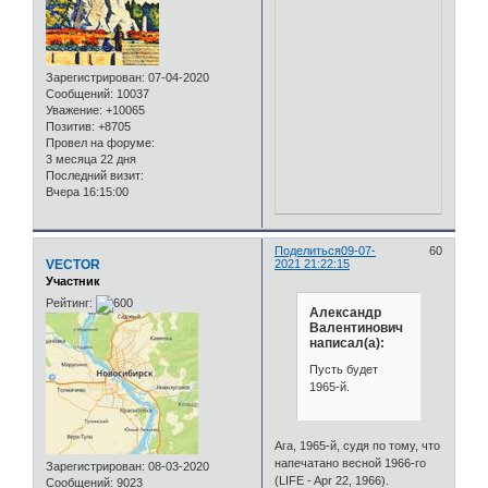
Зарегистрирован
: 07-04-2020
Сообщений:
10037
Уважение:
+10065
Позитив:
+8705
Провел на форуме:
3 месяца 22 дня
Последний визит:
Вчера 16:15:00
Поделиться
09-07-
60
VECTOR
2021 21:22:15
Участник
Рейтинг:
Александр
Валентинович
написал(а):
Пусть будет
1965-й.
Ага, 1965-й, судя по тому, что
напечатано весной 1966-го
Зарегистрирован
: 08-03-2020
(LIFE - Apr 22, 1966).
Сообщений:
9023