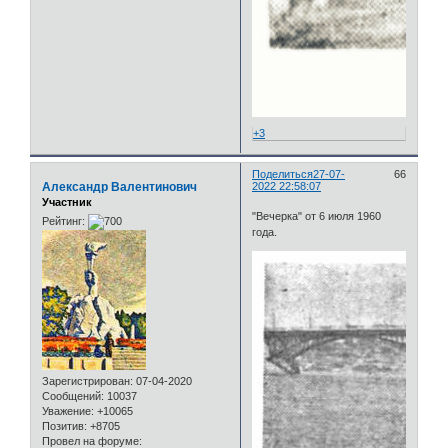
+3
Поделиться
27-07-
66
Александр Валентинович
2022 22:58:07
Участник
"Вечерка" от 6 июля 1960
Рейтинг:
года.
Зарегистрирован
: 07-04-2020
Сообщений:
10037
Уважение:
+10065
Позитив:
+8705
Провел на форуме: