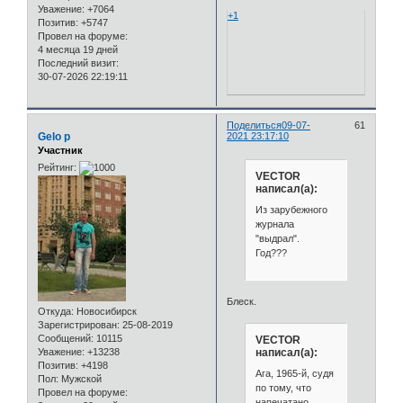
Уважение:
+7064
+1
Позитив:
+5747
Провел на форуме:
4 месяца 19 дней
Последний визит:
30-07-2026 22:19:11
Поделиться
09-07-
61
Gelo p
2021 23:17:10
Участник
Рейтинг:
VECTOR
написал(а):
Из зарубежного
журнала
"выдрал".
Год???
Блеск.
Откуда:
Новосибирск
Зарегистрирован
: 25-08-2019
Сообщений:
10115
VECTOR
написал(а):
Уважение:
+13238
Позитив:
+4198
Ага, 1965-й, судя
Пол:
Мужской
по тому, что
Провел на форуме:
напечатано