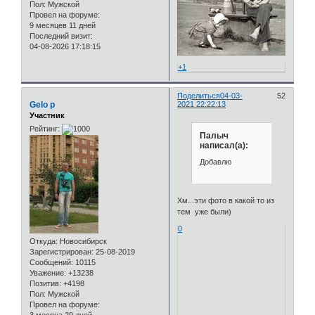
Пол:
Мужской
Провел на форуме:
9 месяцев 11 дней
Последний визит:
04-08-2026 17:18:15
+1
Поделиться
04-03-
52
Gelo p
2021 22:22:13
Участник
Рейтинг:
Палыч
написал(а):
Добавлю
Хм...эти фото в какой то из
тем уже были)
0
Откуда:
Новосибирск
Зарегистрирован
: 25-08-2019
Сообщений:
10115
Уважение:
+13238
Позитив:
+4198
Пол:
Мужской
Провел на форуме: