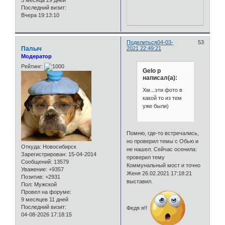
3 месяца 29 дней
Последний визит:
Вчера 19:13:10
Поделиться
04-03-
53
Палыч
2021 22:49:21
Модератор
Рейтинг:
Gelo p
написал(а):
Хм...эти фото в
какой то из тем
уже были)
Помню, где-то встречались,
но проверил темы с Обью и
Откуда:
Новосибирск
не нашел. Сейчас осенила:
Зарегистрирован
: 15-04-2014
проверил тему
Сообщений:
13579
Коммунальный мост и точно
Уважение:
+9357
Женя 26.02.2021 17:18:21
Позитив:
+2931
выставил.
Пол:
Мужской
Провел на форуме:
9 месяцев 11 дней
Последний визит:
Федя я!!
04-08-2026 17:18:15