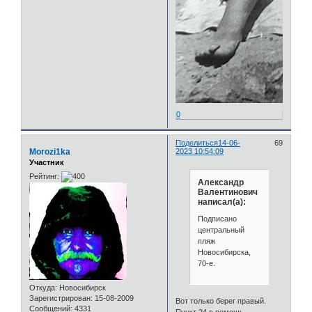
0
Поделиться
14-06-
69
Morozi1ka
2023 10:54:09
Участник
Рейтинг:
Александр
Валентинович
написал(а):
Подписано
центральный
пляж
Новосибирска,
70-е.
Откуда:
Новосибирск
Зарегистрирован
: 15-08-2009
Вот только берег правый.
Сообщений:
4331
Пункт 24 в помощь