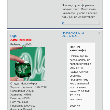
Провожу аудит форума на
наличие фото. Много фото
накопилось у себя в архиве,
вот и решил их выставлять.
0
Поделиться
05-03-
54
Olga
2021 12:59:51
Администратор
Рейтинг:
Палыч
написал(а):
Помню, где-то
встречались, но
проверил темы с
Обью и не
нашел. Сейчас
осенила:
проверил тему
Коммунальный
Откуда:
Новосибирск
Зарегистрирован
: 19-07-2009
мост и точно
Сообщений:
23565
Женя 26.02.2021
Уважение:
+9768
17:18:21
Позитив:
+9358
выставил.
Пол:
Женский
Провел на форуме:
Федя я!!
4 месяца 29 дней