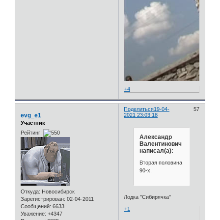
+4
Поделиться
19-04-
57
evg_e1
2021 23:03:18
Участник
Рейтинг:
Александр
Валентинович
написал(а):
Вторая половина
90-х.
Откуда:
Новосибирск
Лодка "Сибирячка"
Зарегистрирован
: 02-04-2011
Сообщений:
6633
+1
Уважение:
+4347