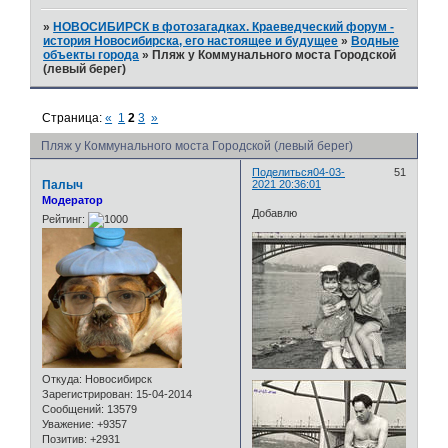
»
НОВОСИБИРСК в фотозагадках. Краеведческий форум -
история Новосибирска, его настоящее и будущее
»
Водные
объекты города
»
Пляж у Коммунального моста Городской
(левый берег)
Страница:
«
1
2
3
»
Пляж у Коммунального моста Городской (левый берег)
Поделиться
04-03-
51
Палыч
2021 20:36:01
Модератор
Добавлю
Рейтинг:
Откуда:
Новосибирск
Зарегистрирован
: 15-04-2014
Сообщений:
13579
Уважение:
+9357
Позитив:
+2931