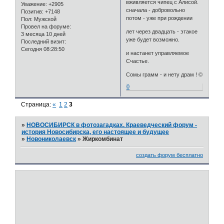
вживляется чипец с Алисой.
Уважение:
+2905
сначала - добровольно
Позитив:
+7148
потом - уже при рождении
Пол:
Мужской
Провел на форуме:
лет через двадцать - этакое
3 месяца 10 дней
уже будет возможно.
Последний визит:
Сегодня 08:28:50
и настанет управляемое
Счастье.
Сомы грамм - и нету драм ! ©
0
Страница:
«
1
2
3
»
НОВОСИБИРСК в фотозагадках. Краеведческий форум -
история Новосибирска, его настоящее и будущее
»
Новониколаевск
»
Жиркомбинат
создать форум бесплатно