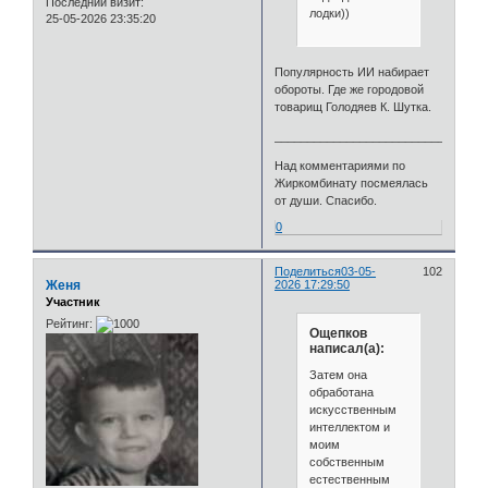
Последний визит:
лодки))
25-05-2026 23:35:20
Популярность ИИ набирает
обороты. Где же городовой
товарищ Голодяев К. Шутка.
________________________________
Над комментариями по
Жиркомбинату посмеялась
от души. Спасибо.
0
Поделиться
03-05-
102
Женя
2026 17:29:50
Участник
Рейтинг:
Ощепков
написал(а):
Затем она
обработана
искусственным
интеллектом и
моим
собственным
естественным