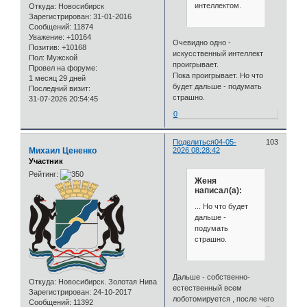
интеллектом.
Откуда:
Новосибирск
Зарегистрирован
: 31-01-2016
Сообщений:
11874
Уважение:
+10164
Очевидно одно -
Позитив:
+10168
искусственный интеллект
Пол:
Мужской
проигрывает.
Провел на форуме:
Пока проигрывает. Но что
1 месяц 29 дней
будет дальше - подумать
Последний визит:
страшно.
31-07-2026 20:54:45
0
Поделиться
04-05-
103
Михаил Цененко
2026 08:28:42
Участник
Рейтинг:
Женя
написал(а):
... Но что будет
дальше -
подумать
страшно.
Дальше - собственно-
Откуда:
Новосибирск. Золотая Нива
естественный всем
Зарегистрирован
: 24-10-2017
лоботомируется , после чего
Сообщений:
11392