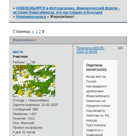
»
НОВОСИБИРСК в фотозагадках. Краеведческий форум -
история Новосибирска, его настоящее и будущее
»
Новониколаевск
»
Жиркомбинат
Страница:
«
1
2
3
Жиркомбинат
Поделиться
03-05-
101
веста
2026 11:58:58
Участник
Рейтинг:
Ощепков
написал(а):
Когда жил на
Гоголя -
наслаждался
ароматами
Жиркомбината,
Откуда:
г. Новосибирск
переехал на
Зарегистрирован
: 11-02-2025
Урицкого попал
Сообщений:
389
под раздачу
Уважение:
+337
Химпласта. Ну
Позитив:
+512
некуда
Пол:
Женский
Хрестьянину
Провел на форуме:
податься с
4 дня 11 часов
подводной