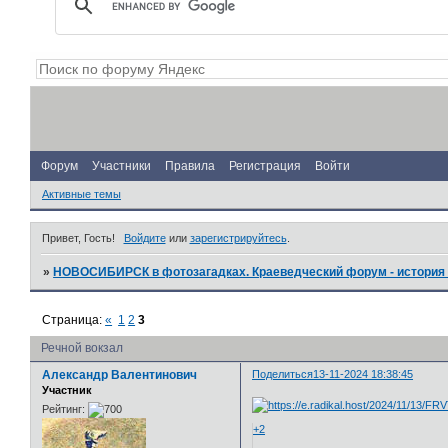
Форум
Участники
Правила
Регистрация
Войти
Активные темы
Привет, Гость!
Войдите
или
зарегистрируйтесь
.
»
НОВОСИБИРСК в фотозагадках. Краеведческий форум - история 
Страница:
«
1
2
3
Речной вокзал
Александр Валентинович
Поделиться
13-11-2024 18:38:45
Участник
Рейтинг:
+2