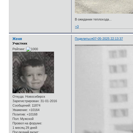
В ожидании теплохода...
+3
Женя
Поделиться
07-05-2025 22:13:37
Участник
Рейтинг:
Откуда:
Новосибирск
Зарегистрирован
: 31-01-2016
Сообщений:
11874
Уважение:
+10164
Позитив:
+10168
Пол:
Мужской
Провел на форуме:
1 месяц 29 дней
Последний визит: