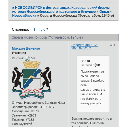
»
НОВОСИБИРСК в фотозагадках. Краеведческий форум -
история Новосибирска, его настоящее и будущее
»
Овраги
Новосибирска
»
Овраги Новосибирска (Фотоальбом, 1940-е)
Страница:
«
1
…
5
6
7
Овраги Новосибирска (Фотоальбом, 1940-е)
Поделиться
12-12-
301
Михаил Цененко
2025 07:52:02
Участник
Рейтинг:
веста
написал(а):
Подскажите, где
было начало
улицы 9 ноября,
если
рассматривать в
наше время. И
где был и есть
Откуда:
Новосибирск. Золотая Нива
конец улицы ?
Зарегистрирован
: 24-10-2017
Сообщений:
11370
Уважение:
+2903
Если нынешнее время, то и
Позитив:
+7132
так понятно: Никитина -
Пол:
Мужской