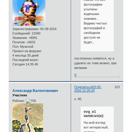
фотографии
усыпаны
водяными
знаками...
Видимо чистых
фотографий в
Зарегистрирован
: 05-08-2016
свободном
Сообщений:
13340
доступе не
Уважение:
+8091
будет...
Позитив:
+6632
Пол:
Мужской
Провел на форуме:
4 месяца 30 дней
постепенно появятся, ну и
Последний визит:
удалить их тоже можно, при
Сегодня 14:35:46
желании
0
Поделиться
03-05-
113
Александр Валентинович
2026 22:28:29
Участник
п. 85.
Рейтинг:
evg_e1
написал(а):
На мой взгляд
вот интересный,