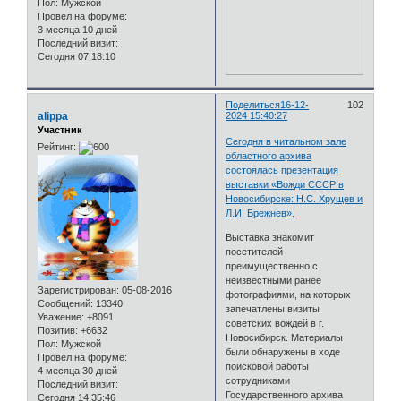
Пол:
Мужской
Провел на форуме:
3 месяца 10 дней
Последний визит:
Сегодня 07:18:10
Поделиться
16-12-
102
alippa
2024 15:40:27
Участник
Сегодня в читальном зале
Рейтинг:
областного архива
состоялась презентация
выставки «Вожди СССР в
Новосибирске: Н.С. Хрущев и
Л.И. Брежнев».
Выставка знакомит
посетителей
преимущественно с
неизвестными ранее
Зарегистрирован
: 05-08-2016
фотографиями, на которых
Сообщений:
13340
запечатлены визиты
Уважение:
+8091
советских вождей в г.
Позитив:
+6632
Новосибирск. Материалы
Пол:
Мужской
были обнаружены в ходе
Провел на форуме:
поисковой работы
4 месяца 30 дней
сотрудниками
Последний визит:
Государственного архива
Сегодня 14:35:46