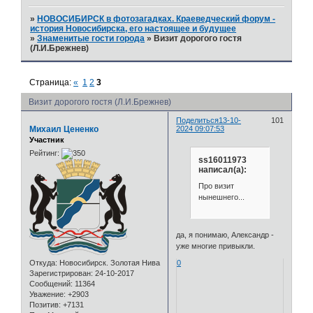
»
НОВОСИБИРСК в фотозагадках. Краеведческий форум -
история Новосибирска, его настоящее и будущее
»
Знаменитые гости города
»
Визит дорогого гостя
(Л.И.Брежнев)
Страница:
«
1
2
3
Визит дорогого гостя (Л.И.Брежнев)
Поделиться
13-10-
101
Михаил Цененко
2024 09:07:53
Участник
Рейтинг:
ss16011973
написал(а):
Про визит
нынешнего...
да, я понимаю, Александр -
уже многие привыкли.
Откуда:
Новосибирск. Золотая Нива
0
Зарегистрирован
: 24-10-2017
Сообщений:
11364
Уважение:
+2903
Позитив:
+7131