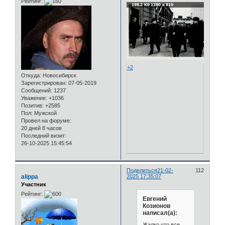
Рейтинг:
+2
Откуда:
Новосибирск
Зарегистрирован
: 07-05-2019
Сообщений:
1237
Уважение:
+1036
Позитив:
+2585
Пол:
Мужской
Провел на форуме:
20 дней 8 часов
Последний визит:
26-10-2025 15:45:54
Поделиться
21-02-
112
alippa
2025 17:35:07
Участник
Рейтинг:
Евгений
Козионов
написал(а):
Жалко что все