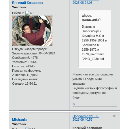
Евгений Козионов
2025 08:24:08
Участник
Рейтинг:
alippa
написал(а):
Визиты в
Новосибирск
Хрущёва Н.С в
1956,1959,1961 и
Брежнева в
Откуда:
Академгородок
1959,1972 и
Зарегистрирован
: 04-04-2024
1978_выставка
Сообщений:
4978
ГАНО_123с.pdf
Уважение:
+3064
Позитив:
+1945
Провел на форуме:
Жалко что все фотографии
2 месяца 11 дней
усыпаны водяными
Последний визит:
Сегодня 13:54:11
знаками...
Видимо чистых фотографий в
свободном доступе не
будет...
0
Поделиться
21-02-
111
Mishania
2025 09:40:56
Участник
Евгений Козионов