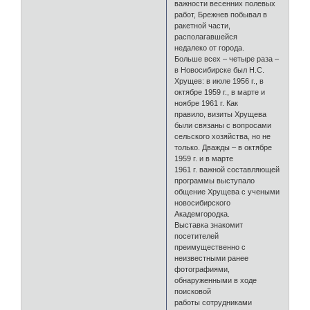
важности весенних полевых
работ, Брежнев побывал в
ракетной части,
располагавшейся
недалеко от города.
Больше всех – четыре раза –
в Новосибирске был Н.С.
Хрущев: в июле 1956 г., в
октябре 1959 г., в марте и
ноябре 1961 г. Как
правило, визиты Хрущева
были связаны с вопросами
сельского хозяйства, но не
только. Дважды – в октябре
1959 г. и в марте
1961 г. важной составляющей
программы выступало
общение Хрущева с учеными
новосибирского
Академгородка.
Выставка знакомит
посетителей
преимущественно с
неизвестными ранее
фотографиями,
обнаруженными в ходе
поисковой
работы сотрудниками