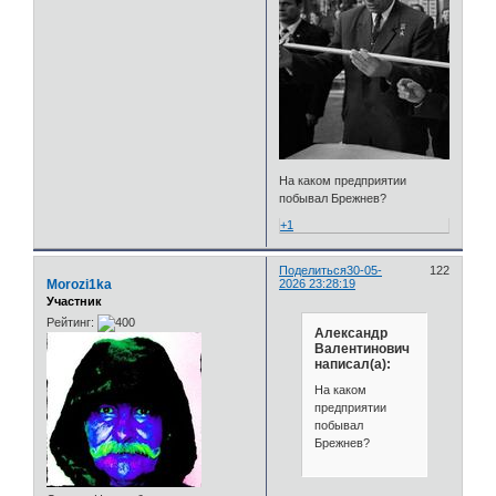
На каком предприятии
побывал Брежнев?
+1
Поделиться
30-05-
122
Morozi1ka
2026 23:28:19
Участник
Рейтинг:
Александр
Валентинович
написал(а):
На каком
предприятии
побывал
Брежнев?