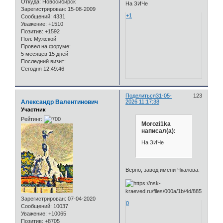
Откуда:
Новосибирск
На ЗИЧе
Зарегистрирован
: 15-08-2009
+1
Сообщений:
4331
Уважение:
+1510
Позитив:
+1592
Пол:
Мужской
Провел на форуме:
5 месяцев 15 дней
Последний визит:
Сегодня 12:49:46
Поделиться
31-05-
123
Александр Валентинович
2026 11:17:38
Участник
Рейтинг:
Morozi1ka
написал(а):
На ЗИЧе
Верно, завод имени Чкалова.
Зарегистрирован
: 07-04-2020
0
Сообщений:
10037
Уважение:
+10065
Позитив:
+8705