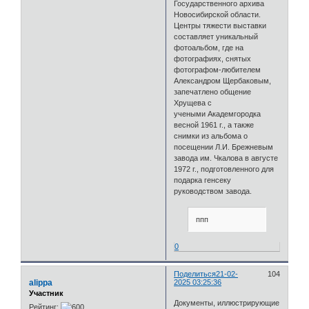
Государственного архива
Новосибирской области.
Центры тяжести выставки
составляет уникальный
фотоальбом, где на
фотографиях, снятых
фотографом-любителем
Александром Щербаковым,
запечатлено общение
Хрущева с
учеными Академгородка
весной 1961 г., а также
снимки из альбома о
посещении Л.И. Брежневым
завода им. Чкалова в августе
1972 г., подготовленного для
подарка генсеку
руководством завода.
ппп
0
Поделиться
21-02-
104
alippa
2025 03:25:36
Участник
Документы, иллюстрирующие
Рейтинг: