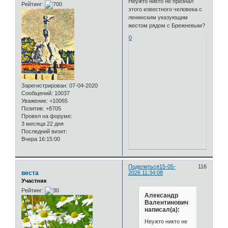
Неужто никто не признал
Рейтинг:
этого известного человека с
ленинским указующим
жестом рядом с Брежневым?
0
Зарегистрирован
: 07-04-2020
Сообщений:
10037
Уважение:
+10065
Позитив:
+8705
Провел на форуме:
3 месяца 22 дня
Последний визит:
Вчера 16:15:00
Поделиться
15-05-
116
веста
2026 11:34:08
Участник
Рейтинг:
Александр
Валентинович
написал(а):
Неужто никто не