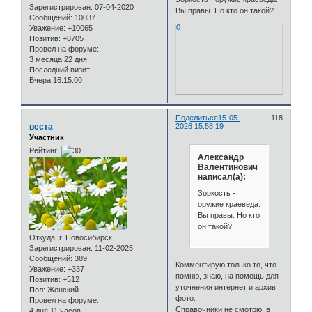
Зарегистрирован
: 07-04-2020
Вы правы. Но кто он такой?
Сообщений:
10037
0
Уважение:
+10065
Позитив:
+8705
Провел на форуме:
3 месяца 22 дня
Последний визит:
Вчера 16:15:00
Поделиться
15-05-
118
веста
2026 15:58:19
Участник
Рейтинг:
Александр
Валентинович
написал(а):
Зоркость -
оружие краеведа.
Вы правы. Но кто
он такой?
Откуда:
г. Новосибирск
Зарегистрирован
: 11-02-2025
Сообщений:
389
Комментирую только то, что
Уважение:
+337
помню, знаю, на помощь для
Позитив:
+512
уточнения интернет и архив
Пол:
Женский
фото.
Провел на форуме:
Справочники не смотрю, в
4 дня 11 часов