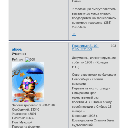
Савин.
☑️Желающие смогут посетить
выставку до конца января,
предварительно записавшись
по номеру телефона (383)
296-56-87.
+1
Поделиться
21-02-
103
alippa
2025 03:20:53
Участник
Документы, иллюстрирующие
Рейтинг:
события 1956 г. (Хрущев
Н.С.)
Советские вожди не баловали
Новосибирск своими
визитами.
Первым из них «столицу»
Сибирского края
единственный раз
посетил И.В. Сталин в ходе
Зарегистрирован
: 05-08-2016
своей поездки в Сибирь 15
Сообщений:
13340
января –
Уважение:
+8091
6 февраля 1928 г.
Позитив:
+6632
Командировка Сталина была
Пол:
Мужской
судьбоносной
Провел на форуме: