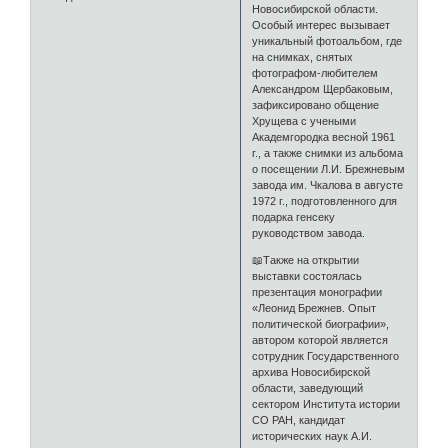
Новосибирской области.
Особый интерес вызывает
уникальный фотоальбом, где
на снимках, снятых
фотографом-любителем
Александром Щербаковым,
зафиксировано общение
Хрущева с учеными
Академгородка весной 1961
г., а также снимки из альбома
о посещении Л.И. Брежневым
завода им. Чкалова в августе
1972 г., подготовленного для
подарка генсеку
руководством завода.
📖Также на открытии
выставки состоялась
презентация монографии
«Леонид Брежнев. Опыт
политической биографии»,
автором которой является
сотрудник Государственного
архива Новосибирской
области, заведующий
сектором Института истории
СО РАН, кандидат
исторических наук А.И.