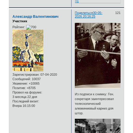
+1
Поделиться
30-05-
121
Александр Валентинович
2026 20:16:25
Участник
Рейтинг:
Зарегистрирован
: 07-04-2020
Сообщений:
10037
Уважение:
+10065
Позитив:
+8705
Провел на форуме:
Из подписи к снимку: Ген.
3 месяца 22 дня
секретаря заинтересовал
Последний визит:
телескопический
Вчера 16:15:00
алюминиевый карниз для
штор.