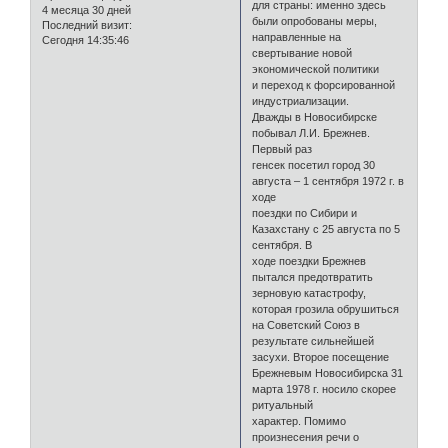
для страны: именно здесь
4 месяца 30 дней
были опробованы меры,
Последний визит:
направленные на
Сегодня 14:35:46
свертывание новой
экономической политики
и переход к форсированной
индустриализации.
Дважды в Новосибирске
побывал Л.И. Брежнев.
Первый раз
генсек посетил город 30
августа – 1 сентября 1972 г. в
ходе
поездки по Сибири и
Казахстану с 25 августа по 5
сентября. В
ходе поездки Брежнев
пытался предотвратить
зерновую катастрофу,
которая грозила обрушиться
на Советский Союз в
результате сильнейшей
засухи. Второе посещение
Брежневым Новосибирска 31
марта 1978 г. носило скорее
ритуальный
характер. Помимо
произнесения речи о