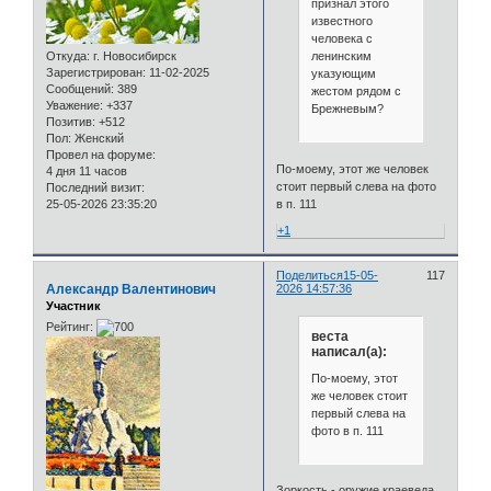
признал этого
известного
человека с
ленинским
Откуда:
г. Новосибирск
Зарегистрирован
: 11-02-2025
указующим
Сообщений:
389
жестом рядом с
Уважение:
+337
Брежневым?
Позитив:
+512
Пол:
Женский
Провел на форуме:
По-моему, этот же человек
4 дня 11 часов
стоит первый слева на фото
Последний визит:
в п. 111
25-05-2026 23:35:20
+1
Поделиться
15-05-
117
Александр Валентинович
2026 14:57:36
Участник
Рейтинг:
веста
написал(а):
По-моему, этот
же человек стоит
первый слева на
фото в п. 111
Зоркость - оружие краеведа.