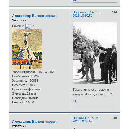
+2
Поделиться
14-05-
114
Александр Валентинович
2026 10:30:50
Участник
Рейтинг:
Зарегистрирован
: 07-04-2020
Сообщений:
10037
Уважение:
+10065
Позитив:
+8705
Провел на форуме:
Такого снимка в теме не
3 месяца 22 дня
увидел. Итак, где заснято?
Последний визит:
+1
Вчера 16:15:00
Поделиться
15-05-
115
Александр Валентинович
2026 10:46:57
Участник