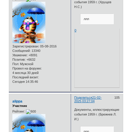
события 1959 г. (Хрущев
Н.С.)
ллл
0
Зарегистрирован
: 05-08-2016
Сообщений:
13340
Уважение:
+8091
Позитив:
+6632
Пол:
Мужской
Провел на форуме:
4 месяца 30 дней
Последний визит:
Сегодня 14:35:46
Поделиться
21-02-
105
alippa
2025 03:27:04
Участник
Документы, иллюстрирующие
Рейтинг:
события 1959 г. (Брежнев Л.
И.)
ррр