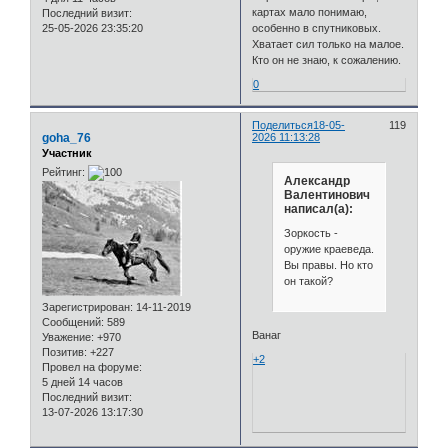
картах мало понимаю,
Последний визит:
особенно в спутниковых.
25-05-2026 23:35:20
Хватает сил только на малое.
Кто он не знаю, к сожалению.
0
Поделиться
18-05-
119
goha_76
2026 11:13:28
Участник
Рейтинг:
Александр
Валентинович
написал(а):
Зоркость -
оружие краеведа.
Вы правы. Но кто
он такой?
Зарегистрирован
: 14-11-2019
Сообщений:
589
Ванаг
Уважение:
+970
Позитив:
+227
+2
Провел на форуме:
5 дней 14 часов
Последний визит:
13-07-2026 13:17:30