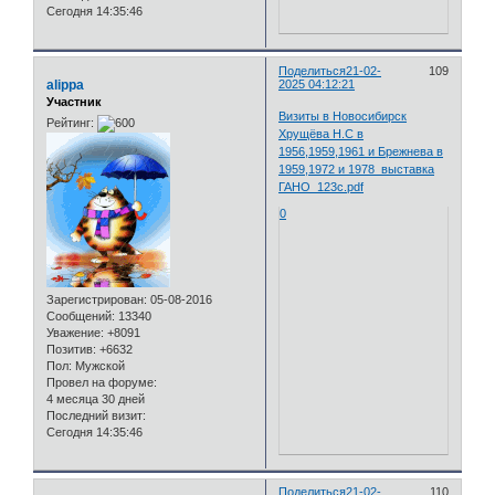
Сегодня 14:35:46
Поделиться
21-02-
109
alippa
2025 04:12:21
Участник
Визиты в Новосибирск
Рейтинг:
Хрущёва Н.С в
1956,1959,1961 и Брежнева в
1959,1972 и 1978_выставка
ГАНО_123с.pdf
0
Зарегистрирован
: 05-08-2016
Сообщений:
13340
Уважение:
+8091
Позитив:
+6632
Пол:
Мужской
Провел на форуме:
4 месяца 30 дней
Последний визит:
Сегодня 14:35:46
Поделиться
21-02-
110