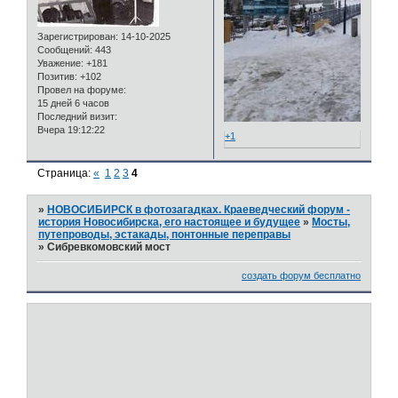
Зарегистрирован
: 14-10-2025
Сообщений:
443
Уважение:
+181
Позитив:
+102
Провел на форуме:
15 дней 6 часов
Последний визит:
Вчера 19:12:22
+1
Страница:
«
1
2
3
4
»
НОВОСИБИРСК в фотозагадках. Краеведческий форум -
история Новосибирска, его настоящее и будущее
»
Мосты,
путепроводы, эстакады, понтонные переправы
»
Сибревкомовский мост
создать форум бесплатно