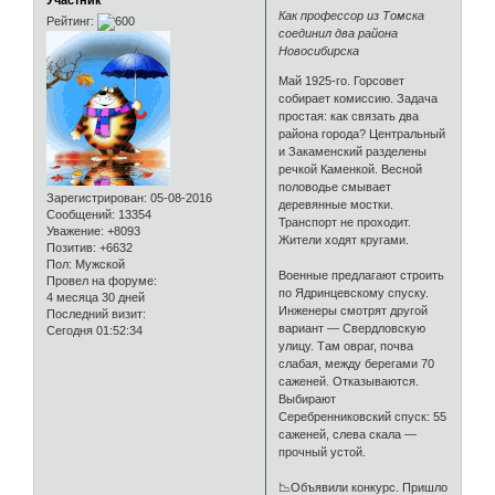
Участник
Как профессор из Томска
Рейтинг:
соединил два района
Новосибирска
Май 1925-го. Горсовет
собирает комиссию. Задача
простая: как связать два
района города? Центральный
и Закаменский разделены
речкой Каменкой. Весной
половодье смывает
Зарегистрирован
: 05-08-2016
деревянные мостки.
Сообщений:
13354
Транспорт не проходит.
Уважение:
+8093
Жители ходят кругами.
Позитив:
+6632
Пол:
Мужской
Военные предлагают строить
Провел на форуме:
по Ядринцевскому спуску.
4 месяца 30 дней
Инженеры смотрят другой
Последний визит:
вариант — Свердловскую
Сегодня 01:52:34
улицу. Там овраг, почва
слабая, между берегами 70
саженей. Отказываются.
Выбирают
Серебренниковский спуск: 55
саженей, слева скала —
прочный устой.
📉Объявили конкурс. Пришло