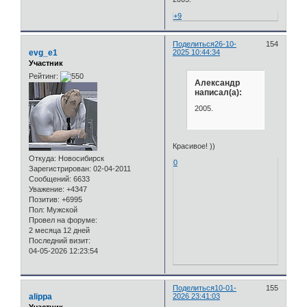
+9
Поделиться
26-10-
154
evg_e1
2025 10:44:34
Участник
Рейтинг:
Александр
написал(а):
2005.
Красивое! ))
Откуда:
Новосибирск
0
Зарегистрирован
: 02-04-2011
Сообщений:
6633
Уважение:
+4347
Позитив:
+6995
Пол:
Мужской
Провел на форуме:
2 месяца 12 дней
Последний визит:
04-05-2026 12:23:54
Поделиться
10-01-
155
alippa
2026 23:41:03