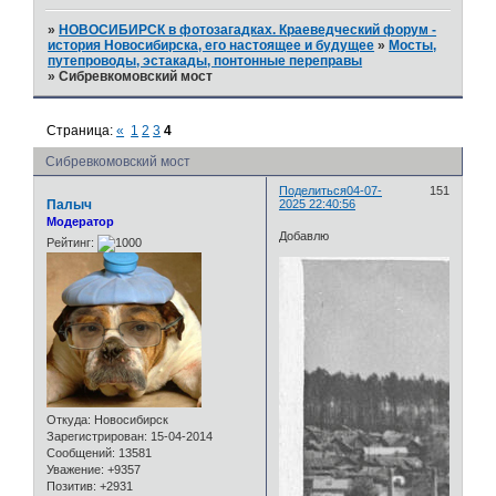
»
НОВОСИБИРСК в фотозагадках. Краеведческий форум -
история Новосибирска, его настоящее и будущее
»
Мосты,
путепроводы, эстакады, понтонные переправы
»
Сибревкомовский мост
Страница:
«
1
2
3
4
Сибревкомовский мост
Поделиться
04-07-
151
Палыч
2025 22:40:56
Модератор
Добавлю
Рейтинг:
Откуда:
Новосибирск
Зарегистрирован
: 15-04-2014
Сообщений:
13581
Уважение:
+9357
Позитив:
+2931