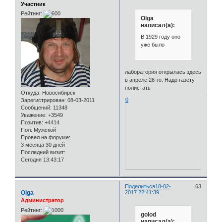
Участник
Рейтинг:
Olga
написал(а):
В 1929 году оно
уже было
лаборатория открылась здесь
в апреле 26-го. Надо газету
полистать
Откуда:
Новосибирск
0
Зарегистрирован
: 08-03-2011
Сообщений:
11348
Уважение:
+3549
Позитив:
+4414
Пол:
Мужской
Провел на форуме:
3 месяца 30 дней
Последний визит:
Сегодня 13:43:17
Поделиться
18-02-
63
Olga
2017 22:41:39
Администратор
Рейтинг:
golod
написал(а):