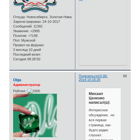
Откуда:
Новосибирск. Золотая Нива
Зарегистрирован
: 24-10-2017
Сообщений:
11392
Уважение:
+2905
Позитив:
+7148
Пол:
Мужской
Провел на форуме:
3 месяца 10 дней
Последний визит:
Сегодня 08:28:50
Поделиться
13-06-
66
Olga
2018 10:16:26
Администратор
Рейтинг:
Михаил
Цененко
написал(а):
Интересное
обсуждение.. но
вся первая
страница, как-
будто радио
слушал..
это как раньше -