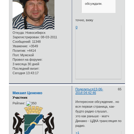
обсуждали.
точно, вижу
0
Откуда:
Новосибирск
Зарегистрирован
: 08-03-2011
Сообщений:
11348
Уважение:
+3549
Позитив:
+4414
Пол:
Мужской
Провел на форуме:
3 месяца 30 дней
Последний визит:
Сегодня 13:43:17
Поделиться
13-06-
65
Михаил Цененко
2018 04:42:46
Участник
Интересное обсуждение.. но
Рейтинг:
вся первая страница, как-
будто радио слушал..
это как раньше - матч
Динамо - ЦДКА трансляция по
радио.
+1