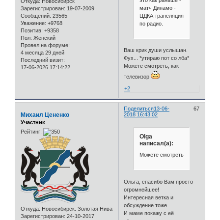
Откуда:
Новосибирск
матч Динамо -
Зарегистрирован
: 19-07-2009
ЦДКА трансляция
Сообщений:
23565
Уважение:
+9768
по радио.
Позитив:
+9358
Пол:
Женский
Провел на форуме:
Ваш крик души услышан.
4 месяца 29 дней
Фух... *утираю пот со лба*
Последний визит:
Можете смотреть, как
17-06-2026 17:14:22
телевизор
+2
Поделиться
13-06-
67
Михаил Цененко
2018 16:43:02
Участник
Рейтинг:
Olga
написал(а):
Можете смотреть
Ольга, спасибо Вам просто
огромнейшее!
Интересная ветка и
обсуждение тоже.
Откуда:
Новосибирск. Золотая Нива
И маме покажу с её
Зарегистрирован
: 24-10-2017