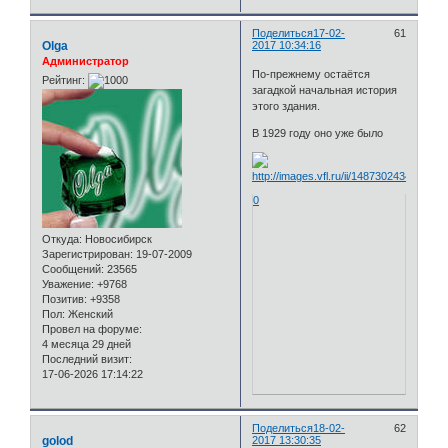
Поделиться
17-02-
61
Olga
2017 10:34:16
Администратор
По-прежнему остаётся
Рейтинг:
загадкой начальная история
этого здания.
В 1929 году оно уже было
0
Откуда:
Новосибирск
Зарегистрирован
: 19-07-2009
Сообщений:
23565
Уважение:
+9768
Позитив:
+9358
Пол:
Женский
Провел на форуме:
4 месяца 29 дней
Последний визит:
17-06-2026 17:14:22
Поделиться
18-02-
62
golod
2017 13:30:35