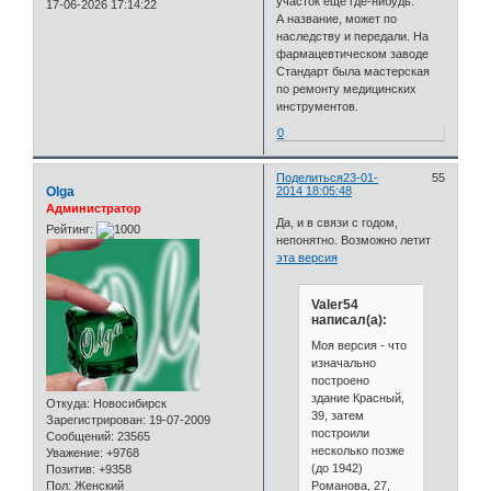
участок ещё где-нибудь.
17-06-2026 17:14:22
А название, может по
наследству и передали. На
фармацевтическом заводе
Стандарт была мастерская
по ремонту медицинских
инструментов.
0
Поделиться
23-01-
55
Olga
2014 18:05:48
Администратор
Да, и в связи с годом,
Рейтинг:
непонятно. Возможно летит
эта версия
Valer54
написал(а):
Моя версия - что
изначально
построено
здание Красный,
Откуда:
Новосибирск
39, затем
Зарегистрирован
: 19-07-2009
построили
Сообщений:
23565
несколько позже
Уважение:
+9768
(до 1942)
Позитив:
+9358
Романова, 27,
Пол:
Женский