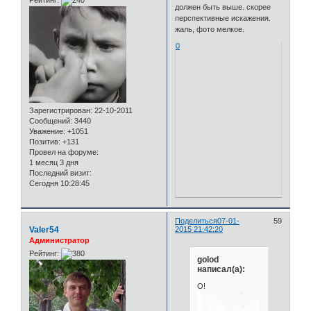
должен быть выше. скорее
перспективные искажения.
жаль, фото мелкое.
0
Зарегистрирован
: 22-10-2011
Сообщений:
3440
Уважение:
+1051
Позитив:
+131
Провел на форуме:
1 месяц 3 дня
Последний визит:
Сегодня 10:28:45
Поделиться
07-01-
59
Valer54
2015 21:42:20
Администратор
Рейтинг:
golod
написал(а):
О!