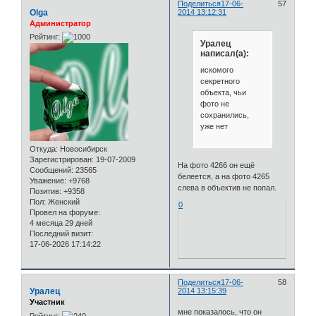
Поделиться
17-06-
57
Olga
2014 13:12:31
Администратор
Рейтинг:
Уралец
написал(а):
искомого
секретного
объекта, чьи
фото не
сохранились,
уже нет
Откуда:
Новосибирск
Зарегистрирован
: 19-07-2009
На фото 4266 он ещё
Сообщений:
23565
белеется, а на фото 4265
Уважение:
+9768
слева в объектив не попал.
Позитив:
+9358
Пол:
Женский
0
Провел на форуме:
4 месяца 29 дней
Последний визит:
17-06-2026 17:14:22
Поделиться
17-06-
58
Уралец
2014 13:15:39
Участник
мне показалось, что он
Рейтинг: