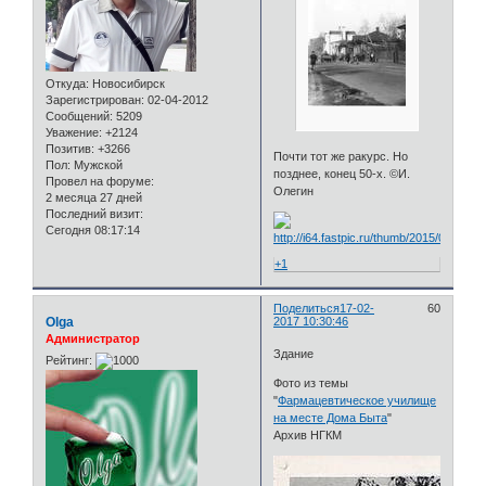
Откуда:
Новосибирск
Зарегистрирован
: 02-04-2012
Сообщений:
5209
Уважение:
+2124
Позитив:
+3266
Почти тот же ракурс. Но
Пол:
Мужской
позднее, конец 50-х. ©И.
Провел на форуме:
Олегин
2 месяца 27 дней
Последний визит:
Сегодня 08:17:14
+1
Поделиться
17-02-
60
Olga
2017 10:30:46
Администратор
Здание
Рейтинг:
Фото из темы
"
Фармацевтическое училище
на месте Дома Быта
"
Архив НГКМ