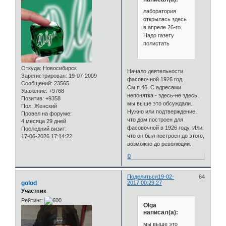
лаборатория
открылась здесь
в апреле 26-го.
Надо газету
полистать
Откуда:
Новосибирск
Начало деятельности
Зарегистрирован
: 19-07-2009
фасовочной 1926 год.
Сообщений:
23565
См.п.46. С адресами
Уважение:
+9768
непонятка - здесь-не здесь,
Позитив:
+9358
мы выше это обсуждали.
Пол:
Женский
Нужно или подтверждение,
Провел на форуме:
что дом построен для
4 месяца 29 дней
фасовочной в 1926 году. Или,
Последний визит:
что он был построен до этого,
17-06-2026 17:14:22
возможно до революции.
0
Поделиться
19-02-
64
golod
2017 00:29:27
Участник
Рейтинг:
Olga
написал(а):
мы выше это