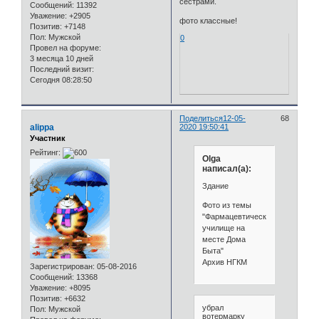
сёстрами.
Сообщений:
11392
Уважение:
+2905
фото классные!
Позитив:
+7148
Пол:
Мужской
0
Провел на форуме:
3 месяца 10 дней
Последний визит:
Сегодня 08:28:50
Поделиться
12-05-
68
alippa
2020 19:50:41
Участник
Рейтинг:
Olga
написал(а):
Здание
Фото из темы
"Фармацевтическое
училище на
месте Дома
Быта"
Архив НГКМ
Зарегистрирован
: 05-08-2016
Сообщений:
13368
Уважение:
+8095
Позитив:
+6632
убрал
Пол:
Мужской
вотермарку