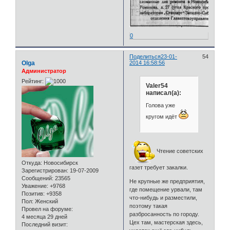
0
Поделиться
23-01-
54
Olga
2014 16:58:56
Администратор
Рейтинг:
Valer54
написал(а):
Голова уже
кругом идёт
Чтение советских
Откуда:
Новосибирск
газет требует закалки.
Зарегистрирован
: 19-07-2009
Сообщений:
23565
Не крупные же предприятия,
Уважение:
+9768
где помещение урвали, там
Позитив:
+9358
что-нибудь и разместили,
Пол:
Женский
поэтому такая
Провел на форуме:
разбросанность по городу.
4 месяца 29 дней
Цех там, мастерская здесь,
Последний визит: