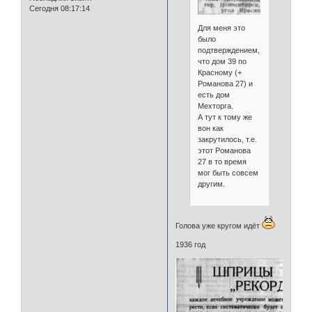
Сегодня 08:17:14
Для меня это
было
подтверждением,
что дом 39 по
Красному (+
Романова 27) и
есть дом
Мехторга.
А тут к тому же
вон как
закрутилось, т.е.
этот Романова
27 в то время
мог быть совсем
другим.
Голова уже кругом идёт
1936 год