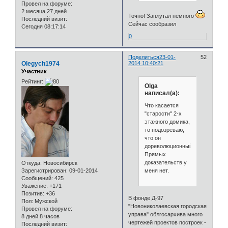
Провел на форуме:
2 месяца 27 дней
Точно! Заплутал немного
Последний визит:
Сейчас сообразил
Сегодня 08:17:14
0
Поделиться
23-01-
52
Olegych1974
2014 10:40:21
Участник
Рейтинг:
Olga
написал(а):
Что касается
"старости" 2-х
этажного домика,
то подозреваю,
что он
дореволюционный.
Прямых
доказательств у
Откуда:
Новосибирск
меня нет.
Зарегистрирован
: 09-01-2014
Сообщений:
425
Уважение:
+171
Позитив:
+36
В фонде Д-97
Пол:
Мужской
"Новониколаевская городская
Провел на форуме:
управа" облгосархива много
8 дней 8 часов
чертежей проектов построек -
Последний визит: