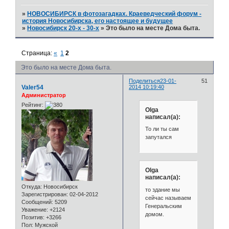
»
НОВОСИБИРСК в фотозагадках. Краеведческий форум -
история Новосибирска, его настоящее и будущее
»
Новосибирск 20-х - 30-х
»
Это было на месте Дома быта.
Страница:
«
1
2
Это было на месте Дома быта.
Поделиться
23-01-
51
Valer54
2014 10:19:40
Администратор
Рейтинг:
Olga
написал(а):
То ли ты сам
запутался
Olga
написал(а):
Откуда:
Новосибирск
то здание мы
Зарегистрирован
: 02-04-2012
сейчас называем
Сообщений:
5209
Генеральским
Уважение:
+2124
домом.
Позитив:
+3266
Пол:
Мужской