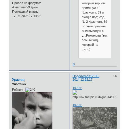
Провел на форуме:
который торцом
4 месяца 29 дней
примкнул к
Последний визит:
Красному, 39 и
17-06-2026 17:14:22
вход в подъезд
№ 2 Красного, 39
по этой причине
был выведен с
ул.Романова (тот
самый ход,
который на
фото).
0
Поделиться
17-06-
56
Уралец
2014 12:32:17
Участник
1970 г.
Рейтинг:
1970 г.