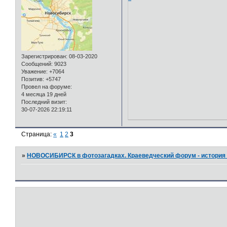
Зарегистрирован
: 08-03-2020
Сообщений:
9023
Уважение:
+7064
Позитив:
+5747
Провел на форуме:
4 месяца 19 дней
Последний визит:
30-07-2026 22:19:11
Страница:
«
1
2
3
»
НОВОСИБИРСК в фотозагадках. Краеведческий форум - история 