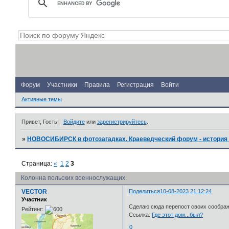
Форум
Участники
Правила
Регистрация
Войти
Активные темы
Привет, Гость!
Войдите
или
зарегистрируйтесь
.
»
НОВОСИБИРСК в фотозагадках. Краеведческий форум - история 
Страница:
«
1
2
3
Колонна польских военнослужащих.
VECTOR
Поделиться
10-08-2023 21:12:24
Участник
Сделаю сюда перепост своих соображ
Рейтинг:
Ссылка:
Где этот дом...был?
0