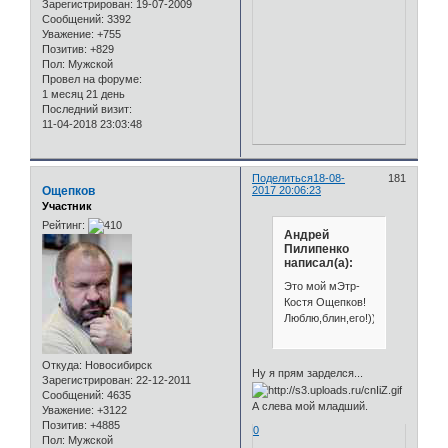
Зарегистрирован
: 19-07-2009
Сообщений:
3392
Уважение:
+755
Позитив:
+829
Пол:
Мужской
Провел на форуме:
1 месяц 21 день
Последний визит:
11-04-2018 23:03:48
Поделиться
18-08-
181
Ощепков
2017 20:06:23
Участник
Рейтинг:
Андрей
Пилипенко
написал(а):
Это мой мЭтр-
Костя Ощепков!
Люблю,блин,его!)))
Откуда:
Новосибирск
Ну я прям зарделся...
Зарегистрирован
: 22-12-2011
Сообщений:
4635
А слева мой младший.
Уважение:
+3122
Позитив:
+4885
0
Пол:
Мужской