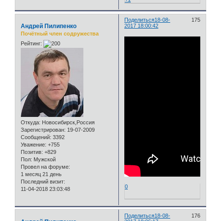
Поделиться
18-08-
175
Андрей Пилипенко
2017 18:00:42
Почётный член содружества
Рейтинг:
Откуда:
Новосибирск,Россия
Зарегистрирован
: 19-07-2009
Сообщений:
3392
Уважение:
+755
Позитив:
+829
Пол:
Мужской
Провел на форуме:
1 месяц 21 день
Последний визит:
0
11-04-2018 23:03:48
Поделиться
18-08-
176