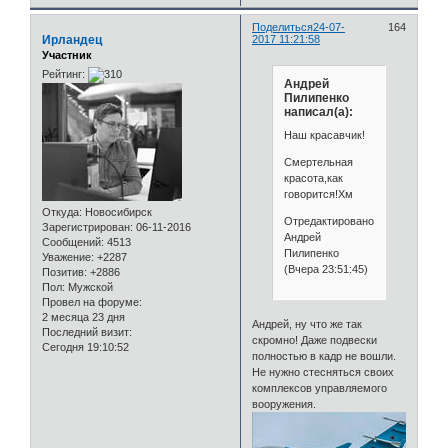
Поделиться
24-07-
164
Ирландец
2017 11:21:58
Участник
Рейтинг:
Андрей
Пилипенко
написал(а):
Наш красавчик!
Смертельная
красота,как
говорится!Хм
Откуда:
Новосибирск
Отредактировано
Зарегистрирован
: 06-11-2016
Андрей
Сообщений:
4513
Пилипенко
Уважение:
+2287
(Вчера 23:51:45)
Позитив:
+2886
Пол:
Мужской
Провел на форуме:
2 месяца 23 дня
Андрей, ну что же так
Последний визит:
скромно! Даже подвески
Сегодня 19:10:52
полностью в кадр не вошли.
Не нужно стесняться своих
комплексов управляемого
вооружения.