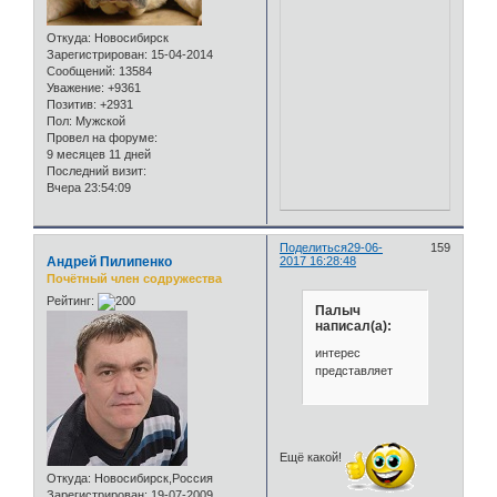
Откуда:
Новосибирск
Зарегистрирован
: 15-04-2014
Сообщений:
13584
Уважение:
+9361
Позитив:
+2931
Пол:
Мужской
Провел на форуме:
9 месяцев 11 дней
Последний визит:
Вчера 23:54:09
Поделиться
29-06-
159
Андрей Пилипенко
2017 16:28:48
Почётный член содружества
Рейтинг:
Палыч
написал(а):
интерес
представляет
Ещё какой!
Откуда:
Новосибирск,Россия
Зарегистрирован
: 19-07-2009