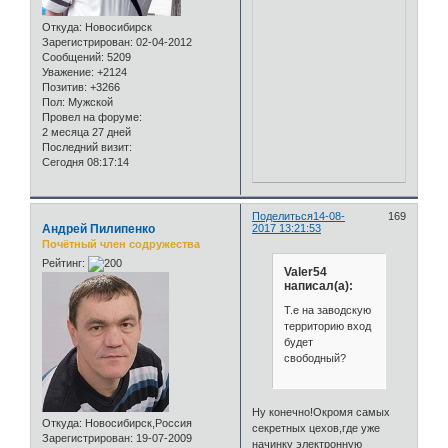
Откуда:
Новосибирск
Зарегистрирован
: 02-04-2012
Сообщений:
5209
Уважение:
+2124
Позитив:
+3266
Пол:
Мужской
Провел на форуме:
2 месяца 27 дней
Последний визит:
Сегодня 08:17:14
Поделиться
14-08-
169
Андрей Пилипенко
2017 13:21:53
Почётный член содружества
Рейтинг:
Valer54
написал(а):
Т.е на заводскую
территорию вход
будет
свободный?
Ну конечно!Окромя самых
Откуда:
Новосибирск,Россия
секретных цехов,где уже
Зарегистрирован
: 19-07-2009
начинку электронную