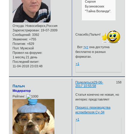
Сергея
Бузиновских
"Тайна Воланда".
Откуда:
Новосибирск,Россия
Зарегистрирован
: 19-07-2009
Спасибо,Палыч!
Сообщений:
3392
Уважение:
+755
Позитив:
+829
Вот
тут
она доступна
Пол:
Мужской
бесплатно в разных
Провел на форуме:
форматах.
1 месяц 21 день
Последний визит:
+1
11-04-2018 23:03:48
Поделиться
29-06-
158
Палыч
2017 10:55:58
Модератор
Статья конечно не новая, но
Рейтинг:
интерес представляет
Процесс производства
истребителя Су-34
+1