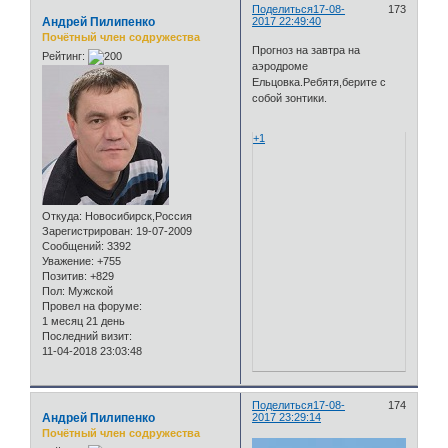
Поделиться
17-08-
173
Андрей Пилипенко
2017 22:49:40
Почётный член содружества
Прогноз на завтра на
Рейтинг:
аэродроме
Ельцовка.Ребятя,берите с
собой зонтики.
+1
Откуда:
Новосибирск,Россия
Зарегистрирован
: 19-07-2009
Сообщений:
3392
Уважение:
+755
Позитив:
+829
Пол:
Мужской
Провел на форуме:
1 месяц 21 день
Последний визит:
11-04-2018 23:03:48
Поделиться
17-08-
174
Андрей Пилипенко
2017 23:29:14
Почётный член содружества