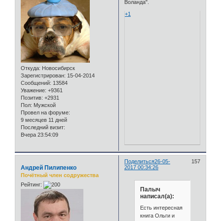
Воланда".
+1
Откуда:
Новосибирск
Зарегистрирован
: 15-04-2014
Сообщений:
13584
Уважение:
+9361
Позитив:
+2931
Пол:
Мужской
Провел на форуме:
9 месяцев 11 дней
Последний визит:
Вчера 23:54:09
Поделиться
26-05-
157
Андрей Пилипенко
2017 00:34:26
Почётный член содружества
Рейтинг:
Палыч
написал(а):
Есть интересная
книга Ольги и