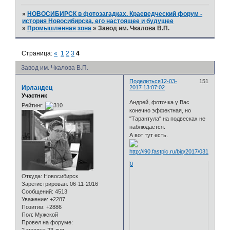
»
НОВОСИБИРСК в фотозагадках. Краеведческий форум -
история Новосибирска, его настоящее и будущее
»
Промышленная зона
»
Завод им. Чкалова В.П.
Страница:
«
1
2
3
4
Завод им. Чкалова В.П.
Поделиться
12-03-
151
Ирландец
2017 13:07:02
Участник
Андрей, фоточка у Вас
Рейтинг:
конечно эффектная, но
"Тарантула" на подвесках не
наблюдается.
А вот тут есть.
0
Откуда:
Новосибирск
Зарегистрирован
: 06-11-2016
Сообщений:
4513
Уважение:
+2287
Позитив:
+2886
Пол:
Мужской
Провел на форуме: