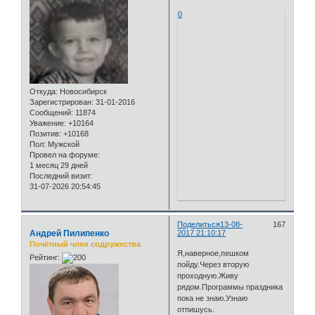
0
Откуда:
Новосибирск
Зарегистрирован
: 31-01-2016
Сообщений:
11874
Уважение:
+10164
Позитив:
+10168
Пол:
Мужской
Провел на форуме:
1 месяц 29 дней
Последний визит:
31-07-2026 20:54:45
Поделиться
13-08-
167
Андрей Пилипенко
2017 21:10:17
Почётный член содружества
Я,наверное,пешком
Рейтинг:
пойду.Через вторую
проходную.Живу
рядом.Программы праздника
пока не знаю.Узнаю
отпишусь.