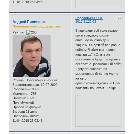
11-04-2018 23:03:48
Поделиться
17-08-
172
Андрей Пилипенко
2017 21:22:03
Почётный член содружества
В принципе всё тоже самое
Рейтинг:
как и всегда,ну кроме
авиашоу,конечно.Да и
ладно,мы с дочкой всё равно
пойдём.Любим мы просто
наш завод))).Опять же
мороженное будут раздавать
бесплатно [взломанный сайт]
Шучу.Не,бесплатное
мороженное будет,но мы не
на него
Откуда:
Новосибирск,Россия
ориентируемся,конечно.Просто
Зарегистрирован
: 19-07-2009
полазить по цехам...Кайф!
Сообщений:
3392
Уважение:
+755
0
Позитив:
+829
Пол:
Мужской
Провел на форуме:
1 месяц 21 день
Последний визит:
11-04-2018 23:03:48