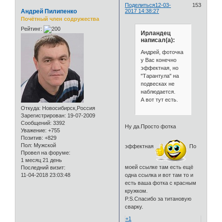
Поделиться
12-03-
153
Андрей Пилипенко
2017 14:38:27
Почётный член содружества
Рейтинг:
Ирландец
написал(а):
Андрей, фоточка
у Вас конечно
эффектная, но
"Тарантула" на
подвесках не
наблюдается.
А вот тут есть.
Откуда:
Новосибирск,Россия
Зарегистрирован
: 19-07-2009
Сообщений:
3392
Ну да.Просто фотка
Уважение:
+755
Позитив:
+829
Пол:
Мужской
эффектная
По
Провел на форуме:
1 месяц 21 день
моей ссылке там есть ещё
Последний визит:
11-04-2018 23:03:48
одна ссылка и вот там то и
есть ваша фотка с красным
кружком.
P.S.Спасибо за титановую
сварку.
+1