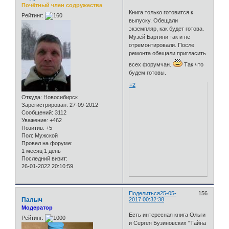
Почётный член содружества
Книга только готовится к
Рейтинг:
выпуску. Обещали
экземпляр, как будет готова.
Музей Бартини так и не
отремонтировали. После
ремонта обещали пригласить
всех форумчан.
Так что
будем готовы.
+2
Откуда:
Новосибирск
Зарегистрирован
: 27-09-2012
Сообщений:
3112
Уважение:
+462
Позитив:
+5
Пол:
Мужской
Провел на форуме:
1 месяц 1 день
Последний визит:
26-01-2022 20:10:59
Поделиться
25-05-
156
Палыч
2017 00:32:38
Модератор
Есть интересная книга Ольги
Рейтинг:
и Сергея Бузиновских "Тайна