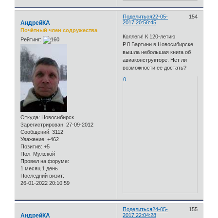
Поделиться
22-05-
154
АндрейКА
2017 20:58:45
Почётный член содружества
Коллеги! К 120-летию
Рейтинг:
Р.Л.Бартини в Новосибирске
вышла небольшая книга об
авиаконструкторе. Нет ли
возможности ее достать?
0
Откуда:
Новосибирск
Зарегистрирован
: 27-09-2012
Сообщений:
3112
Уважение:
+462
Позитив:
+5
Пол:
Мужской
Провел на форуме:
1 месяц 1 день
Последний визит:
26-01-2022 20:10:59
Поделиться
24-05-
155
АндрейКА
2017 22:04:28