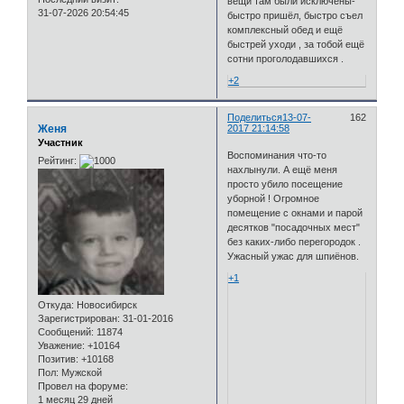
вещи там были исключены-
31-07-2026 20:54:45
быстро пришёл, быстро съел
комплексный обед и ещё
быстрей уходи , за тобой ещё
сотни проголодавшихся .
+2
Поделиться
13-07-
162
Женя
2017 21:14:58
Участник
Воспоминания что-то
Рейтинг:
нахлынули. А ещё меня
просто убило посещение
уборной ! Огромное
помещение с окнами и парой
десятков "посадочных мест"
без каких-либо перегородок .
Ужасный ужас для шпиёнов.
+1
Откуда:
Новосибирск
Зарегистрирован
: 31-01-2016
Сообщений:
11874
Уважение:
+10164
Позитив:
+10168
Пол:
Мужской
Провел на форуме:
1 месяц 29 дней