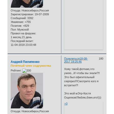
Откуда:
Новосибирск,Россия
Зарегистрирован
: 19-07-2009
Сообщений:
3392
Уважение:
+755
Позитив:
+829
Пол:
Мужской
Провел на форуме:
1 месяц 21 день
Последний визит:
11-04-2018 23:03:48
Поделиться
18-08-
180
Андрей Пилипенко
2017 19:25:46
Почётный член содружества
Хожу такой,фоткаю,что
Рейтинг:
умею...И чтобы вы знали?!!
Это был офигительный
сюрприз!!!Смотрите кого я
встретил?!
Это мой мЭтр-Костя
Ощепков!Люблю,блин,его!)))
+3
Откуда:
Новосибирск,Россия