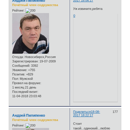
Андрей Пилипенко
2017 18:06:17
Почётный член содружества
Уж извините,ребята
Рейтинг:
0
Откуда:
Новосибирск,Россия
Зарегистрирован
: 19-07-2009
Сообщений:
3392
Уважение:
+755
Позитив:
+829
Пол:
Мужской
Провел на форуме:
1 месяц 21 день
Последний визит:
11-04-2018 23:03:48
Поделиться
18-08-
177
Андрей Пилипенко
2017 18:22:17
Почётный член содружества
Стоит
Рейтинг:
такой...одинокий...люблю