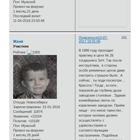
Пол:
Мужской
Провел на форуме:
1 месяц 21 день
Последний визит:
11-04-2018 23:03:48
Поделиться
13-07-
161
Женя
2017 19:31:06
Участник
В 1986 году проходил
Рейтинг:
практику в цехе № 26
тогдашнего ЗиЧ. Так после
инструктажа, в сторону
особо режимных цехов даже
смотреть страшно было . А
сейчас , ты поди посмотри ...
Красота ! Тогда , кстати ,
поразили до глубины души
заводские столовые . Эдакие
конвейерные ленты по
Откуда:
Новосибирск
кормлению заводчан. Приём
Зарегистрирован
: 31-01-2016
пищи - это некое таинство ,
Сообщений:
11874
которое человек должен
Уважение:
+10164
осуществлять с
Позитив:
+10168
удовольствием и
Пол:
Мужской
Провел на форуме:
соответствующим
1 месяц 29 дней
настроением. Подобные
Последний визит: