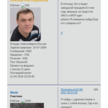
Почётный член содружества
В пятницу 18-го будет
Рейтинг:
заводской праздник.В этом
году авиашоу не будет.На
ЛИСе и ВПП идет
ремонт.Я,наверное,пойду.Ещё
кто собирается?
0
Откуда:
Новосибирск,Россия
Зарегистрирован
: 19-07-2009
Сообщений:
3392
Уважение:
+755
Позитив:
+829
Пол:
Мужской
Провел на форуме:
1 месяц 21 день
Последний визит:
11-04-2018 23:03:48
Поделиться
13-08-
166
Женя
2017 20:12:16
Участник
Я пойду с удовольствием и
Рейтинг:
сына с собой возьму. Где и во
сколько?