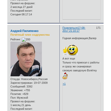
Провел на форуме:
2 месяца 27 дней
Последний визит:
Сегодня 08:17:14
Поделиться
17-08-
171
Андрей Пилипенко
2017 21:10:17
Почётный член содружества
Годная информация,Валер
Рейтинг:
А вот еще
Только что приехал с работы
и сразу же сканировал
свежую заводскую Взлётку
Откуда:
Новосибирск,Россия
Зарегистрирован
: 19-07-2009
+1
Сообщений:
3392
Уважение:
+755
Позитив:
+829
Пол:
Мужской
Провел на форуме:
1 месяц 21 день
Последний визит: