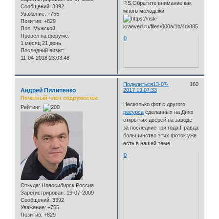
P.S.Обратите внимание как
Сообщений:
3392
много молодёжи
Уважение:
+755
Позитив:
+829
Пол:
Мужской
Провел на форуме:
0
1 месяц 21 день
Последний визит:
11-04-2018 23:03:48
Поделиться
13-07-
160
Андрей Пилипенко
2017 19:07:33
Почётный член содружества
Несколько фот с другого
Рейтинг:
ресурса
сделанных на Днях
открытых дверей на заводе
за последние три года.Правда
большинство этих фоток уже
есть в нашей теме.
0
Откуда:
Новосибирск,Россия
Зарегистрирован
: 19-07-2009
Сообщений:
3392
Уважение:
+755
Позитив:
+829