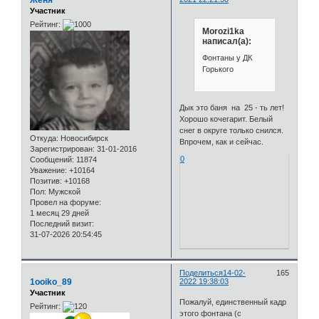
Участник
Рейтинг:
Morozi1ka
написал(а):
Фонтаны у ДК
Горького
Дык это баня на 25 - ть лет!
Хорошо кочегарит. Белый
снег в округе только снился.
Откуда:
Новосибирск
Впрочем, как и сейчас.
Зарегистрирован
: 31-01-2016
0
Сообщений:
11874
Уважение:
+10164
Позитив:
+10168
Пол:
Мужской
Провел на форуме:
1 месяц 29 дней
Последний визит:
31-07-2026 20:54:45
Поделиться
14-02-
165
1ooiko_89
2022 19:38:03
Участник
Пожалуй, единственный кадр
Рейтинг:
этого фонтана (с