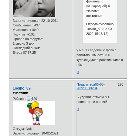
фонтана (с
ул.Народной) в
"живом"
состоянии:
Зарегистрирован
: 22-10-2011
Отредактировано
Сообщений:
3437
1ooiko_89 (03-03-
Уважение:
+1049
2022 15:16:12)
Позитив:
+131
Провел на форуме:
1 месяц 3 дня
Последний визит:
у меня свадебные фото с
Вчера 07:37:25
работающим есть и с
купающимися ребятишками в
нём
0
Поделиться
05-03-
170
1ooiko_89
2022 13:06:34
Участник
С удовольствием бы
Рейтинг:
посмотрели на них!
0
Откуда:
Nsk
Зарегистрирован
: 10-02-2021