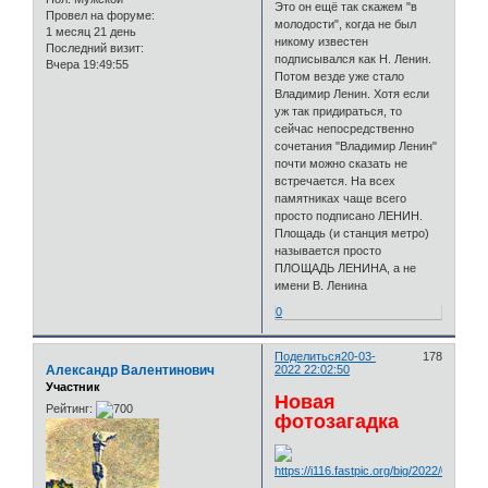
Это он ещё так скажем "в
Провел на форуме:
молодости", когда не был
1 месяц 21 день
никому известен
Последний визит:
подписывался как Н. Ленин.
Вчера 19:49:55
Потом везде уже стало
Владимир Ленин. Хотя если
уж так придираться, то
сейчас непосредственно
сочетания "Владимир Ленин"
почти можно сказать не
встречается. На всех
памятниках чаще всего
просто подписано ЛЕНИН.
Площадь (и станция метро)
называется просто
ПЛОЩАДЬ ЛЕНИНА, а не
имени В. Ленина
0
Поделиться
20-03-
178
Александр Валентинович
2022 22:02:50
Участник
Новая
Рейтинг:
фотозагадка