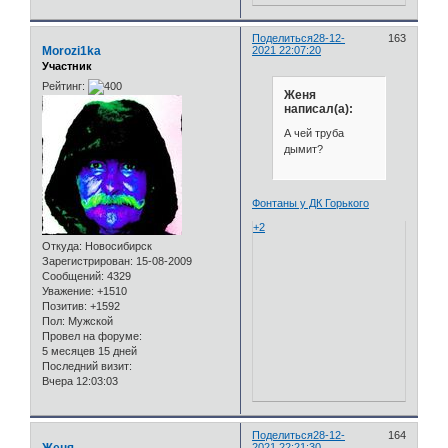
Поделиться
28-12-
163
Morozi1ka
2021 22:07:20
Участник
Рейтинг:
Женя
написал(а):
А чей труба
дымит?
Фонтаны у ДК Горького
+2
Откуда:
Новосибирск
Зарегистрирован
: 15-08-2009
Сообщений:
4329
Уважение:
+1510
Позитив:
+1592
Пол:
Мужской
Провел на форуме:
5 месяцев 15 дней
Последний визит:
Вчера 12:03:03
Поделиться
28-12-
164
Женя
2021 22:21:30