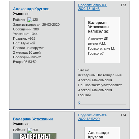
Поделиться
05-03-
173
Александр Круглов
2022 18:16:43
Участник
Рейтинг:
Валериан
Зарегистрирован
: 29-03-2020
Устюжанин
Сообщений:
389
написал(а):
Уважение:
+344
А почему ДК
Позитив:
+925
Пол:
Мужской
имени А.М.
Провел на форуме:
Горького, а не М.
2 месяца 10 дней
Горького?
Последний визит:
Вчера 05:53:52
Это же
псевдоним.Настоящее имя,
Алексей Максимович
Пешков,также употребляют
Алексей Максимович
Горький.
0
Поделиться
05-03-
174
Валериан Устюжанин
2022 18:52:29
Участник
Рейтинг:
Александр
Круглов