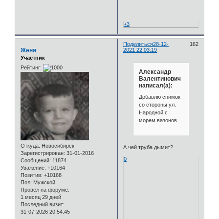
+3
Поделиться
28-12-
162
Женя
2021 22:03:19
Участник
Рейтинг:
Александр
Валентинович
написал(а):
Добавлю снимок
со стороны ул.
Народной с
морем вазонов.
Откуда:
Новосибирск
А чей труба дымит?
Зарегистрирован
: 31-01-2016
0
Сообщений:
11874
Уважение:
+10164
Позитив:
+10168
Пол:
Мужской
Провел на форуме:
1 месяц 29 дней
Последний визит:
31-07-2026 20:54:45