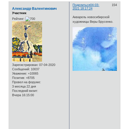
Поделиться
04-03-
154
Александр Валентинович
2021 18:17:24
Участник
Акварель новосибирской
Рейтинг:
художницы Веры Брусенко.
Зарегистрирован
: 07-04-2020
Сообщений:
10037
Уважение:
+10065
Позитив:
+8705
Провел на форуме:
3 месяца 22 дня
Последний визит:
Вчера 16:15:00