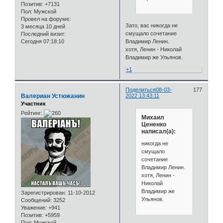
Позитив:
+7131
Пол:
Мужской
Провел на форуме:
Зато, вас никогда не
3 месяца 10 дней
смущало сочетание
Последний визит:
Владимир Ленин.
Сегодня 07:18:10
хотя, Ленин - Николай
Владимир же Ульянов.
+1
Поделиться
08-03-
177
Валериан Устюжанин
2022 13:43:11
Участник
Рейтинг:
Михаил
Цененко
написал(а):
никогда не
смущало
сочетание
Владимир Ленин.
хотя, Ленин -
Николай
Владимир же
Зарегистрирован
: 11-10-2012
Ульянов.
Сообщений:
3252
Уважение:
+941
Позитив:
+5959
Пол:
Мужской