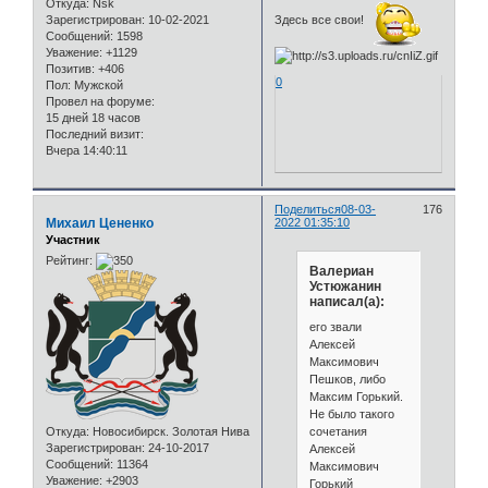
Откуда:
Nsk
Зарегистрирован
: 10-02-2021
Здесь все свои!
Сообщений:
1598
Уважение:
+1129
Позитив:
+406
0
Пол:
Мужской
Провел на форуме:
15 дней 18 часов
Последний визит:
Вчера 14:40:11
Поделиться
08-03-
176
Михаил Цененко
2022 01:35:10
Участник
Рейтинг:
Валериан
Устюжанин
написал(а):
его звали
Алексей
Максимович
Пешков, либо
Максим Горький.
Не было такого
сочетания
Откуда:
Новосибирск. Золотая Нива
Зарегистрирован
: 24-10-2017
Алексей
Сообщений:
11364
Максимович
Уважение:
+2903
Горький