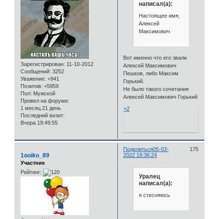
написал(а):
Настоящее имя,
Алексей
Максимович
Вот именно что его звали
Зарегистрирован
: 11-10-2012
Алексей Максимович
Сообщений:
3252
Пешков, либо Максим
Уважение:
+941
Горький.
Позитив:
+5959
Не было такого сочетания
Пол:
Мужской
Алексей Максимович Горький
Провел на форуме:
1 месяц 21 день
+2
Последний визит:
Вчера 19:49:55
Поделиться
05-03-
175
1ooiko_89
2022 19:36:24
Участник
Рейтинг:
Уралец
написал(а):
я стесняюсь