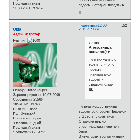
проекту планировался
Последний визит:
водоем и стадион позади ДК
11-08-2021 19:37:26
0
Поделиться
12-08-
152
Olga
2019 21:08:48
Администратор
Рейтинг:
Саша
Александра
написал(а):
Но меня удивило
ещё и то, что по
проекту
планировался
водоем и
стадион позади
ДК
Откуда:
Новосибирск
Зарегистрирован
: 19-07-2009
Сообщений:
23565
Уважение:
+9768
Но ведь искусственный
Позитив:
+9358
водоём со стороны Народной
Пол:
Женский
у ДК есть, с фонтаном.
Провел на форуме:
Стадиона нет, но
4 месяца 29 дней
спортплощадка поначалу
Последний визит:
была.
17-06-2026 17:14:22
В некоторых воспоминаниях