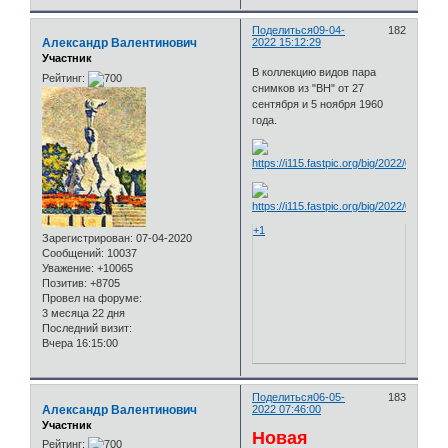
Поделиться
09-04-
182
Александр Валентинович
2022 15:12:29
Участник
В коллекцию видов пара
Рейтинг:
снимков из "ВН" от 27
сентября и 5 ноября 1960
года.
+1
Зарегистрирован
: 07-04-2020
Сообщений:
10037
Уважение:
+10065
Позитив:
+8705
Провел на форуме:
3 месяца 22 дня
Последний визит:
Вчера 16:15:00
Поделиться
06-05-
183
Александр Валентинович
2022 07:46:00
Участник
Новая
Рейтинг: