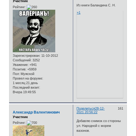
Участник
Из книги Баландина С. Н.
Рейтинг:
+1
Зарегистрирован
: 11-10-2012
Сообщений:
3252
Уважение:
+941
Позитив:
+5959
Пол:
Мужской
Провел на форуме:
1 месяц 21 день
Последний визит:
Вчера 19:49:55
Поделиться
28-12-
161
Александр Валентинович
2021 20:56:22
Участник
Добавлю снимок со стороны
Рейтинг:
ул. Народной с морем
вазонов.