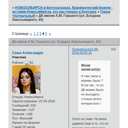
»
НОВОСИБИРСК в фотозагадках. Краеведческий форум -
история Новосибирска, его настоящее и будущее
»
Город
театральный
»
ДК имени А.М. Горького (ул. Богдана
Хмельницкого, 40)
Страница:
«
1
2
3
4
5
»
ДК имени А.М. Горького (ул. Богдана Хмельницкого, 40)
Поделиться
12-08-
151
Саша Александра
2019 03:02:15
Участник
Рейтинг:
Женя
написал(а):
А там такое и
впрямь было ?
Если так , то из
ДК можно было
не выходить -
Откуда:
Новосибирск
столько всего
Зарегистрирован
: 22-05-2016
интересного !
Сообщений:
533
Уважение:
+127
Позитив:
+106
Пол:
Женский
Этого не знаю. Но меня
Провел на форуме:
удивило ещё и то, что по
7 дней 15 часов