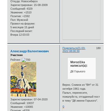
Откуда:
Новосибирск
Зарегистрирован
: 15-08-2009
Сообщений:
4329
Уважение:
+1510
Позитив:
+1592
Пол:
Мужской
Провел на форуме:
5 месяцев 15 дней
Последний визит:
Вчера 12:03:03
Поделиться
21-03-
180
Александр Валентинович
2022 08:00:30
Участник
Рейтинг:
Morozi1ka
написал(а):
ДК Горького
Верно. Снимок из "ВН" от 31
октября 1961 года.
Палыч, перенесите,
пожалуйста, отгаданный пост
Зарегистрирован
: 07-04-2020
в тему "ДК имени Горького".
Сообщений:
10037
0
Уважение:
+10065
Позитив:
+8705