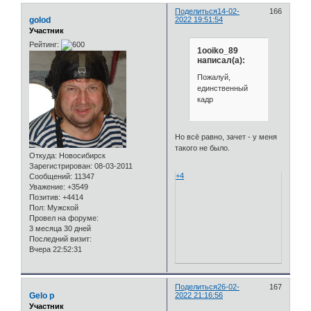
Поделиться
14-02-
166
golod
2022 19:51:54
Участник
Рейтинг:
1ooiko_89
написал(а):
Пожалуй,
единственный
кадр
Но всё равно, зачет - у меня
такого не было.
Откуда:
Новосибирск
Зарегистрирован
: 08-03-2011
+4
Сообщений:
11347
Уважение:
+3549
Позитив:
+4414
Пол:
Мужской
Провел на форуме:
3 месяца 30 дней
Последний визит:
Вчера 22:52:31
Поделиться
26-02-
167
Gelo p
2022 21:16:56
Участник