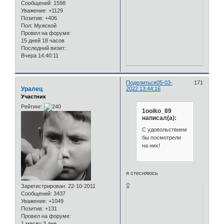
Сообщений:
1598
Уважение:
+1129
Позитив:
+406
Пол:
Мужской
Провел на форуме:
15 дней 18 часов
Последний визит:
Вчера 14:40:11
Поделиться
05-03-
171
Уралец
2022 13:44:16
Участник
Рейтинг:
1ooiko_89
написал(а):
С удовольствием
бы посмотрели
на них!
я стесняюсь
0
Зарегистрирован
: 22-10-2011
Сообщений:
3437
Уважение:
+1049
Позитив:
+131
Провел на форуме:
1 месяц 3 дня